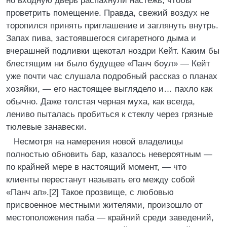
но входную дверь распахнули настежь, чтобы
проветрить помещение. Правда, свежий воздух не
торопился принять приглашение и заглянуть внутрь.
Запах пива, застоявшегося сигаретного дыма и
вчерашней подливки щекотал ноздри Кейт. Каким бы
блестящим ни было будущее «Панч боул» — Кейт
уже почти час слушала подробный рассказ о планах
хозяйки, — его настоящее выглядело и… пахло как
обычно. Даже толстая черная муха, как всегда,
лениво пыталась пробиться к стеклу через грязные
тюлевые занавески.
Несмотря на намерения новой владелицы
полностью обновить бар, казалось невероятным —
по крайней мере в настоящий момент, — что
клиенты перестанут называть его между собой
«Панч ап».[2] Такое прозвище, с любовью
присвоенное местными жителями, произошло от
местоположения паба — крайний среди заведений,