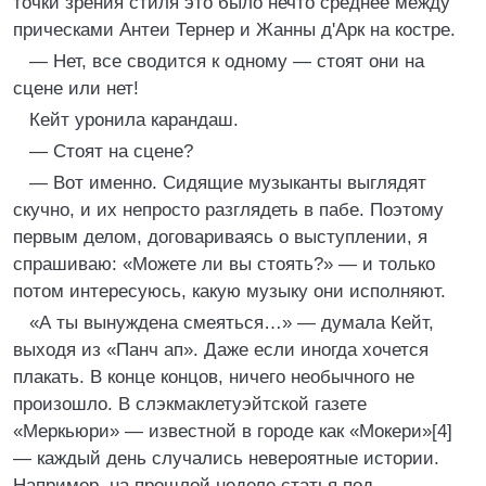
точки зрения стиля это было нечто среднее между
прическами Антеи Тернер и Жанны д'Арк на костре.
— Нет, все сводится к одному — стоят они на
сцене или нет!
Кейт уронила карандаш.
— Стоят на сцене?
— Вот именно. Сидящие музыканты выглядят
скучно, и их непросто разглядеть в пабе. Поэтому
первым делом, договариваясь о выступлении, я
спрашиваю: «Можете ли вы стоять?» — и только
потом интересуюсь, какую музыку они исполняют.
«А ты вынуждена смеяться…» — думала Кейт,
выходя из «Панч ап». Даже если иногда хочется
плакать. В конце концов, ничего необычного не
произошло. В слэкмаклетуэйтской газете
«Меркьюри» — известной в городе как «Мокери»[4]
— каждый день случались невероятные истории.
Например, на прошлой неделе статья под