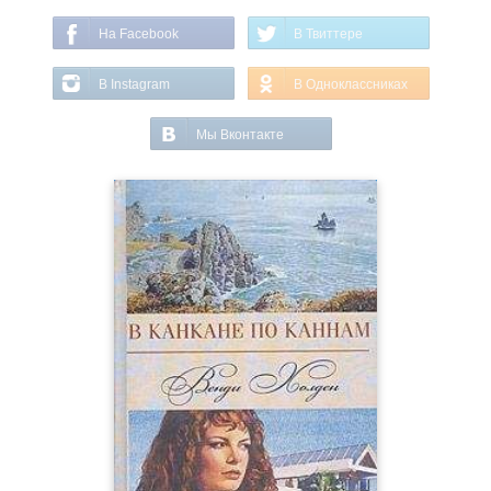
На Facebook
В Твиттере
В Instagram
В Одноклассниках
Мы Вконтакте