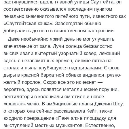
растянувшихся вдоль главной улицы Саутгейта, он
соответственно оказывался последним пунктом
печально знаменитого питейного пути, известного как
«Саутгейтская качка». Завсегдатаи обычно
добирались до него в воинственном настроении.
Даже необычайно яркий день не мог улучшить
впечатление от зала. Лучи солнца безжалостно
высвечивали вытертый узорчатый ковер, лежащий
здесь с незапамятных времен, липкие пятна на
столах и пыль, клубящуюся над диванами. Сквозь
дыры в красной бархатной обивке виднелся грязно-
желтый поролон. Скоро все это исчезнет —
вероятно, здесь появятся металлические поручни,
вентиляторы в колониальном стиле и новое
«фьюжн»-меню. В амбициозные планы Джелин Шоу,
о которых она сейчас рассказывала Кейт, также
входило превращение «Панч ап» в площадку для
выступлений местных музыкантов. Естественно,