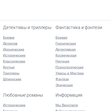
Детективы и триллеры
Фантастика и фэнтези
Боевик
Боевая
Детектив
Героическая
Иронические
Детективная
Исторические
Космическая
Классические
Научная
Крутые
Психологическая
Триллеры
Ужасы и Мистика
Шпионские
Фэнтези
Эпическая
Любовные романы
Информация
Исторические
Мы Вконтакте