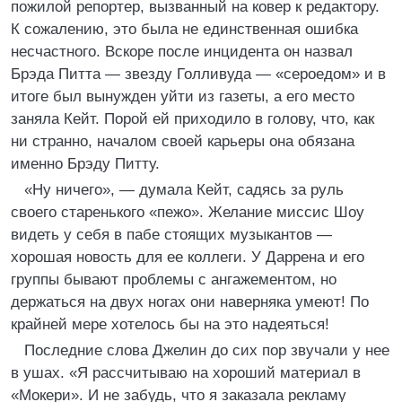
пожилой репортер, вызванный на ковер к редактору.
К сожалению, это была не единственная ошибка
несчастного. Вскоре после инцидента он назвал
Брэда Питта — звезду Голливуда — «сероедом» и в
итоге был вынужден уйти из газеты, а его место
заняла Кейт. Порой ей приходило в голову, что, как
ни странно, началом своей карьеры она обязана
именно Брэду Питту.
«Ну ничего», — думала Кейт, садясь за руль
своего старенького «пежо». Желание миссис Шоу
видеть у себя в пабе стоящих музыкантов —
хорошая новость для ее коллеги. У Даррена и его
группы бывают проблемы с ангажементом, но
держаться на двух ногах они наверняка умеют! По
крайней мере хотелось бы на это надеяться!
Последние слова Джелин до сих пор звучали у нее
в ушах. «Я рассчитываю на хороший материал в
«Мокери». И не забудь, что я заказала рекламу