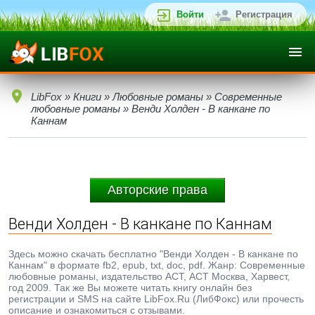
Войти
Регистрация
LibFox
»
Книги
»
Любовные романы
»
Современные
любовные романы
» Венди Холден - В канкане по
Каннам
Авторские права
Венди Холден - В канкане по Каннам
Здесь можно скачать бесплатно "Венди Холден - В канкане по
Каннам" в формате fb2, epub, txt, doc, pdf. Жанр: Современные
любовные романы, издательство АСТ, АСТ Москва, Харвест,
год 2009. Так же Вы можете читать книгу онлайн без
регистрации и SMS на сайте LibFox.Ru (ЛибФокс) или прочесть
описание и ознакомиться с отзывами.