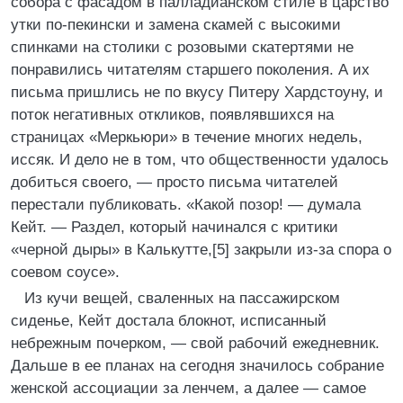
собора с фасадом в палладианском стиле в царство
утки по-пекински и замена скамей с высокими
спинками на столики с розовыми скатертями не
понравились читателям старшего поколения. А их
письма пришлись не по вкусу Питеру Хардстоуну, и
поток негативных откликов, появлявшихся на
страницах «Меркьюри» в течение многих недель,
иссяк. И дело не в том, что общественности удалось
добиться своего, — просто письма читателей
перестали публиковать. «Какой позор! — думала
Кейт. — Раздел, который начинался с критики
«черной дыры» в Калькутте,[5] закрыли из-за спора о
соевом соусе».
Из кучи вещей, сваленных на пассажирском
сиденье, Кейт достала блокнот, исписанный
небрежным почерком, — свой рабочий ежедневник.
Дальше в ее планах на сегодня значилось собрание
женской ассоциации за ленчем, а далее — самое