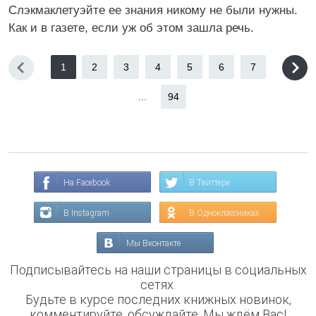
Слэкмаклетуэйте ее знания никому не были нужны.
Как и в газете, если уж об этом зашла речь.
1
2
3
4
5
6
7
...
94
На Facebook
В Твиттере
В Instagram
В Одноклассниках
Мы Вконтакте
Подписывайтесь на наши страницы в социальных
сетях.
Будьте в курсе последних книжных новинок,
комментируйте, обсуждайте. Мы ждём Вас!