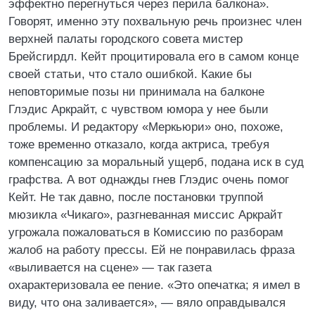
эффектно перегнуться через перила балкона».
Говорят, именно эту похвальную речь произнес член
верхней палаты городского совета мистер
Брейсгирдл. Кейт процитировала его в самом конце
своей статьи, что стало ошибкой. Какие бы
неповторимые позы ни принимала на балконе
Глэдис Аркрайт, с чувством юмора у нее были
проблемы. И редактору «Меркьюри» оно, похоже,
тоже временно отказало, когда актриса, требуя
компенсацию за моральный ущерб, подана иск в суд
графства. А вот однажды гнев Глэдис очень помог
Кейт. Не так давно, после постановки труппой
мюзикла «Чикаго», разгневанная миссис Аркрайт
угрожала пожаловаться в Комиссию по разборам
жалоб на работу прессы. Ей не понравилась фраза
«выливается на сцене» — так газета
охарактеризовала ее пение. «Это опечатка; я имел в
виду, что она заливается», — вяло оправдывался