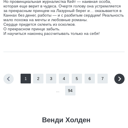
Но провинциальная журналистка Кейт — наивная особа,
которая еще верит в чудеса. Очертя голову она устремляется
за прекрасным принцем на Лазурный берег и… оказывается в
Каннах без денег, работы — и с разбитым сердцем! Реальность
мало похожа на мечты и любовные романы.
Сердце придется склеить из осколков.
О прекрасном принце забыть.
И научиться наконец рассчитывать только на себя!
1
2
3
4
5
6
7
...
94
Венди Холден