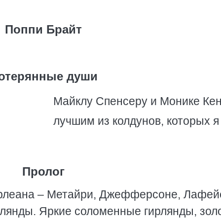
Поппи Брайт
отерянные души
Майклу Спенсеру и Монике Кен
лучшим из колдунов, которых я
Пролог
Орлеана – Метайри, Джефферсоне, Лафей
рлянды. Яркие соломенные гирлянды, зол