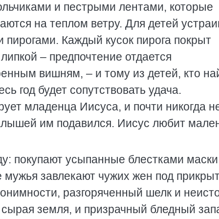
кольчиками и пестрыми лентами, которые
таются на теплом ветру. Для детей устра
 пирогами. Каждый кусок пирога покрыт
 липкой – предпочтение отдается
нным вишням, – и тому из детей, кто на
есь год будет сопутствовать удача.
ует младенца Иисуса, и почти никогда н
малышей им подавился. Иисус любит мале
ду: покупают усыпанные блестками маски
е мужья завлекают чужих жен под прикры
нонимности, разгоряченный шелк и неист
 сырая земля, и призрачный бледный зап