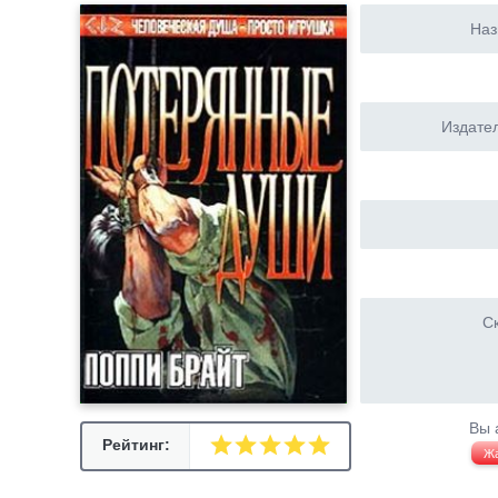
Наз
Издател
Ск
Вы 
Рейтинг:
Ж