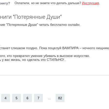
книгу?
Оплатили, но не знаете что делать дальше?
Инструкция
.
ниги "Потерянные Души"
ние "Потерянные Души" читать бесплатно онлайн.
.
станет слишком поздно. Пока поцелуй ВАМПИРА – ночного хищника
го, кто превратил умение убивать в высокое искусство.
 у вас жизнь, но сделать это СТИЛЬНО!..
4
5
6
7
...
82