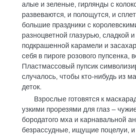
алые и зеленые, гирлянды с коло
развеваются, и полощутся, и спле
большие праздники с королевскими
разноцветной глазурью, сладкой и
подкрашенной карамели и засахаре
себя в пироге розового пупсенка, в
Пластмассовый пупсик символизир
случалось, чтобы кто-нибудь из 
деток.
Взрослые готовятся к маскара
узкими прорезями для глаз – чужи
бородатого мха и карнавальной а
безрассудные, ищущие поцелуи, и