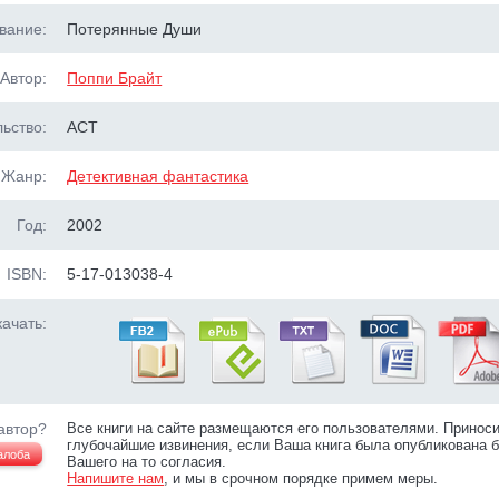
вание:
Потерянные Души
Автор:
Поппи Брайт
ьство:
АСТ
Жанр:
Детективная фантастика
Год:
2002
ISBN:
5-17-013038-4
ачать:
автор?
Все книги на сайте размещаются его пользователями. Принос
глубочайшие извинения, если Ваша книга была опубликована б
алоба
Вашего на то согласия.
Напишите нам
, и мы в срочном порядке примем меры.