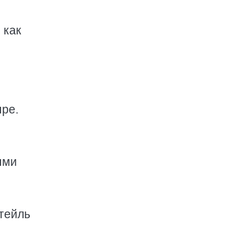
 как
ыре.
ыми
ктейль