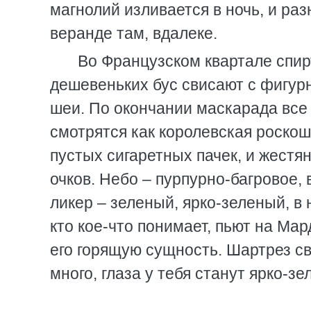
магнолий изливается в ночь, и р
веранде там, вдалеке.
Во Французском квартале спирт
дешевеньких бус свисают с фигур
шеи. По окончании маскарада все
смотрятся как королевская роскош
пустых сигаретных пачек, и жест
очков. Небо – пурпурно-багровое, 
ликер – зеленый, ярко-зеленый, в 
кто кое-что понимает, пьют на Мар
его горящую сущность. Шартрез све
много, глаза у тебя станут ярко-з