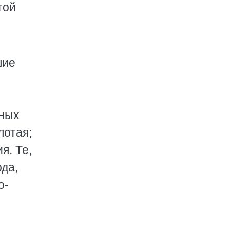
той
шие
тных
лотая;
я. Те,
ода,
о-