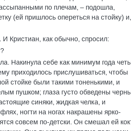
ассыпанными по плечам, – подошла,
ку (ей пришлось опереться на стойку) и,
. И Кристиан, как обычно, спросил:
о?
ала. Накинула себе как минимум года чет
 ему приходилось прислушиваться, чтобы
ной стойке были такими тоненькими, и
лым пушком; глаза густо обведены черн
настоящие синяки, жидкая челка, и
флях, ногти на ногах накрашены ярко-
ятся совсем по-детски. Он смешал ей ко