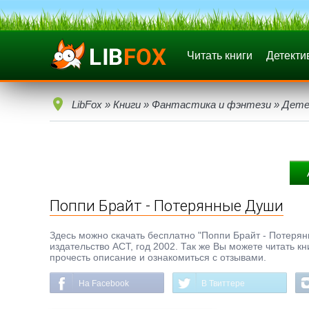
Читать книги
Детекти
LibFox
»
Книги
»
Фантастика и фэнтези
»
Дете
Поппи Брайт - Потерянные Души
Здесь можно скачать бесплатно "Поппи Брайт - Потерянн
издательство АСТ, год 2002. Так же Вы можете читать к
прочесть описание и ознакомиться с отзывами.
На Facebook
В Твиттере