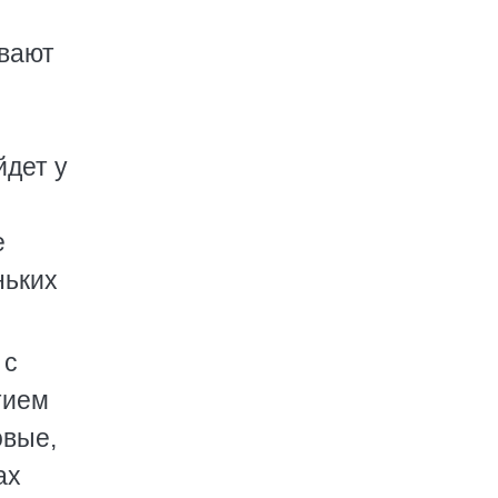
ивают
йдет у
е
ньких
 с
тием
овые,
ах