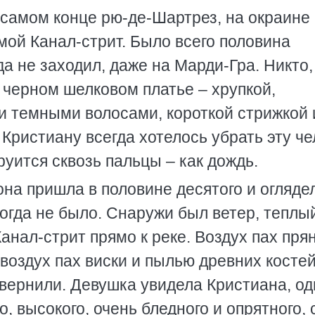
 самом конце рю-де-Шартрез, на окраине
амой Канал-стрит. Было всего половина
да не заходил, даже на Марди-Гра. Никто,
 черном шелковом платье – хрупкой,
 темными волосами, короткой стрижкой 
 Кристиану всегда хотелось убрать эту че
труится сквозь пальцы – как дождь.
она пришла в половине десятого и огляде
когда не было. Снаружи был ветер, теплы
 Канал-стрит прямо к реке. Воздух пах пр
оздух пах виски и пылью древних костей
квернили. Девушка увидела Кристиана, о
о, высокого, очень бледного и опрятного, 