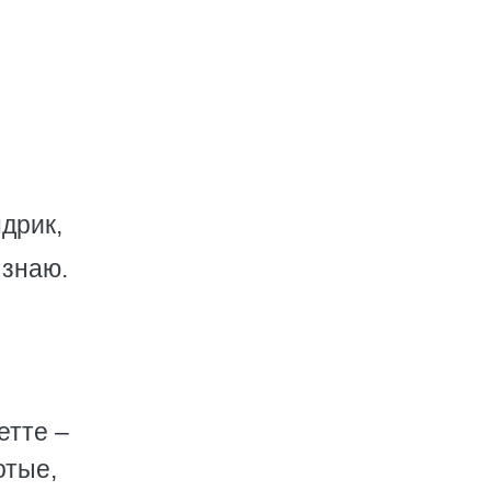
дрик,
 знаю.
етте –
отые,