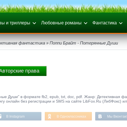
вы и триллеры
Любовные романы
Фантастика
ктивная фантастика
» Поппи Брайт - Потерянные Души
Авторские права
ые Души" в формате fb2, epub, txt, doc, pdf. Жанр: Детективная фа
нигу онлайн без регистрации и SMS на сайте LibFox.Ru (ЛибФокс) и
В Instagram
В Одноклассниках
Мы Вконтак