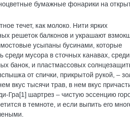
азноцветные бумажные фонарики на откры
ное течет, как молоко. Нити ярких
ных решеток балконов и украшают взмок
 мостовые усыпаны бусинами, которые
ь среди мусора в сточных канавах, среди
яных банок, и пластмассовых солнцезащи
вспышка от спички, прикрытой рукой, – зо
нем вкус тысячи трав, в нем вкус причасти
ди-Гра[1] шартрез – чистую эссенцию гор
тится в темноте, и если выпить его мног
елеными.