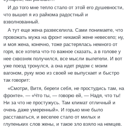
И до того мне тепло стало от этой его душевности,
что вышел я из райкома радостный и
взволнованный.
А тут еще жена развеселила. Сами понимаете, что
провожать мужа на фронт никакой жене невесело; ну,
и моя жена, конечно, тоже растерялась немного от
горя, все хотела что-то важное сказать, а в голове у
нее сквозняк получился, все мысли вылетели. И вот
уже поезд тронулся, а она идет рядом с моим
вагоном, руку мою из своей не выпускает и быстро
так говорит:
«Смотри, Витя, береги себя, не простудись там, на
фронте». — «Что ты, — говорю ей, — Надя, что ты!
Ни за что не простужусь. Там климат отличный и
очень даже умеренный». И горько мне было
расставаться, и веселее стало от милых и
глупеньких слов жены, и такое зло взяло на немцев.