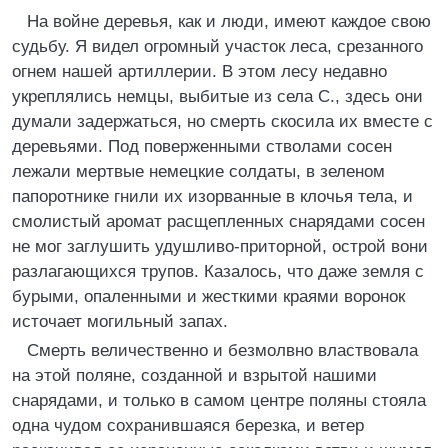
На войне деревья, как и люди, имеют каждое свою
судьбу. Я видел огромный участок леса, срезанного
огнем нашей артиллерии. В этом лесу недавно
укреплялись немцы, выбитые из села С., здесь они
думали задержаться, но смерть скосила их вместе с
деревьями. Под поверженными стволами сосен
лежали мертвые немецкие солдаты, в зеленом
папоротнике гнили их изорванные в клочья тела, и
смолистый аромат расщепленных снарядами сосен
не мог заглушить удушливо-приторной, острой вони
разлагающихся трупов. Казалось, что даже земля с
бурыми, опаленными и жесткими краями воронок
источает могильный запах.
Смерть величественно и безмолвно властвовала
на этой поляне, созданной и взрытой нашими
снарядами, и только в самом центре поляны стояла
одна чудом сохранившаяся березка, и ветер