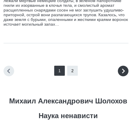
лежали мертвые немецкие солдаты, в зеленом папоротнике
гнили их изорванные в клочья тела, и смолистый аромат
расщепленных снарядами сосен не мог заглушить удушливо-
приторной, острой вони разлагающихся трупов. Казалось, что
даже земля с бурыми, опаленными и жесткими краями воронок
источает могильный запах…
1
2
Михаил Александрович Шолохов
Наука ненависти