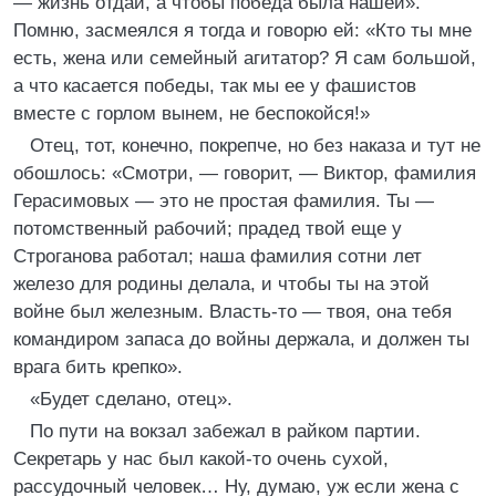
— жизнь отдай, а чтобы победа была нашей».
Помню, засмеялся я тогда и говорю ей: «Кто ты мне
есть, жена или семейный агитатор? Я сам большой,
а что касается победы, так мы ее у фашистов
вместе с горлом вынем, не беспокойся!»
Отец, тот, конечно, покрепче, но без наказа и тут не
обошлось: «Смотри, — говорит, — Виктор, фамилия
Герасимовых — это не простая фамилия. Ты —
потомственный рабочий; прадед твой еще у
Строганова работал; наша фамилия сотни лет
железо для родины делала, и чтобы ты на этой
войне был железным. Власть-то — твоя, она тебя
командиром запаса до войны держала, и должен ты
врага бить крепко».
«Будет сделано, отец».
По пути на вокзал забежал в райком партии.
Секретарь у нас был какой-то очень сухой,
рассудочный человек… Ну, думаю, уж если жена с