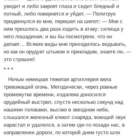
увидит и либо закроет глаза и сидит бледный и
потный, либо повернется и уйдет. — Политрук
придвинулся ко мне, перешел на шепот: — Мне с
ним пришлось два раза ходить в атаку: силища у
него лошадиная, и вы бы посмотрели, что он
делает… Всякие виды мне приходилось видывать,
но как он орудует штыком и прикладом, знаете ли, —
это страшно!
* * *
Ночью немецкая тяжелая артиллерия вела
тревожащий огонь. Методически, через ровные
промежутки времени, издалека доносился
орудийный выстрел, спустя несколько секунд над
нашими головами, высоко в звездном небе,
слышался железный клекот снаряда, воющий звук
нарастал и удалялся, а затем где-то позади нас, в
направлении дороги, по которой днем густо шли