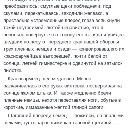
преобразилось: смуглые щеки побледнели, под
скулами, перекатываясь, заходили желваки, а
пристально устремленные вперед глаза вспыхнули
такой неугасимой, лютой ненавистью, что я
невольно повернулся в сторону его взгляда и увидел
шедших по лесу от переднего края нашей обороны
трех пленных немцев и сзади — конвоировавшего их
красноармейца в выгоревшей, почти белой от
солнца, летней гимнастерке и сдвинутой на затылок
пилотке.
Красноармеец шел медленно. Мерно
раскачивалась в его руках винтовка, посверкивая на
солнце жалом штыка. И так же медленно брели
пленные немцы, нехотя переставляя ноги, обутые в
короткие, измазанные желтой глиной сапоги.
Шагавший впереди немец — пожилой, со впалыми
щеками, густо заросшими каштановой щетиной, —