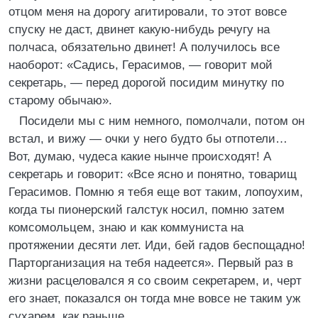
отцом меня на дорогу агитировали, то этот вовсе
спуску не даст, двинет какую-нибудь речугу на
полчаса, обязательно двинет! А получилось все
наоборот: «Садись, Герасимов, — говорит мой
секретарь, — перед дорогой посидим минутку по
старому обычаю».
Посидели мы с ним немного, помолчали, потом он
встал, и вижу — очки у него будто бы отпотели…
Вот, думаю, чудеса какие нынче происходят! А
секретарь и говорит: «Все ясно и понятно, товарищ
Герасимов. Помню я тебя еще вот таким, лопоухим,
когда ты пионерский галстук носил, помню затем
комсомольцем, знаю и как коммуниста на
протяжении десяти лет. Иди, бей гадов беспощадно!
Парторганизация на тебя надеется». Первый раз в
жизни расцеловался я со своим секретарем, и, черт
его знает, показался он тогда мне вовсе не таким уж
сухарем, как раньше…