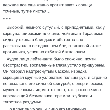
верхние все еще жадно протягивают к солнцу
точеные, тугие листья…
* * *
Высокий, немного сутулый, с приподнятыми, как у
коршуна, широкими плечами, лейтенант Герасимов
сидел у входа в блиндаж и обстоятельно
рассказывал о сегодняшнем бое, о танковой атаке
противника, успешно отбитой батальоном.
Худое лицо лейтенанта было спокойно, почти
бесстрастно, воспаленные глаза устало прищурены.
Он говорил надтреснутым баском, изредка
скрещивая крупные узловатые пальцы рук, и странно
не вязался с его сильной фигурой, с энергическим,
мужественным лицом этот жест, так красноречиво
передающий безмолвное горе или глубокое и
тягостное раздумье.
Но вдруг он умолк, и лицо его мгновенно