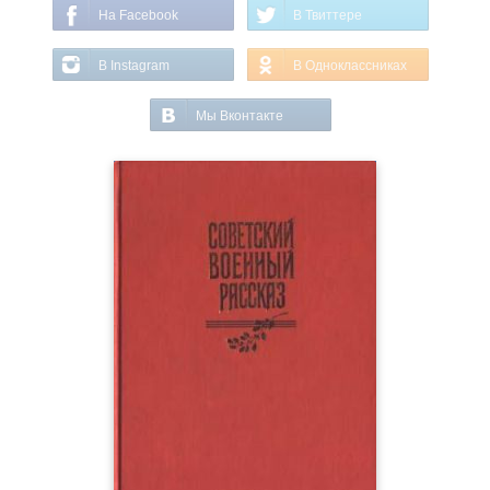
На Facebook
В Твиттере
В Instagram
В Одноклассниках
Мы Вконтакте