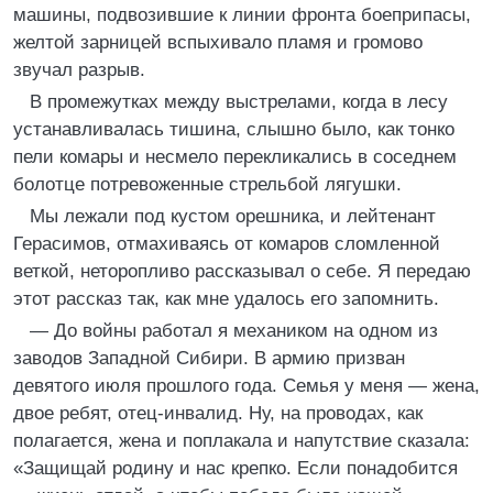
машины, подвозившие к линии фронта боеприпасы,
желтой зарницей вспыхивало пламя и громово
звучал разрыв.
В промежутках между выстрелами, когда в лесу
устанавливалась тишина, слышно было, как тонко
пели комары и несмело перекликались в соседнем
болотце потревоженные стрельбой лягушки.
Мы лежали под кустом орешника, и лейтенант
Герасимов, отмахиваясь от комаров сломленной
веткой, неторопливо рассказывал о себе. Я передаю
этот рассказ так, как мне удалось его запомнить.
— До войны работал я механиком на одном из
заводов Западной Сибири. В армию призван
девятого июля прошлого года. Семья у меня — жена,
двое ребят, отец-инвалид. Ну, на проводах, как
полагается, жена и поплакала и напутствие сказала:
«Защищай родину и нас крепко. Если понадобится