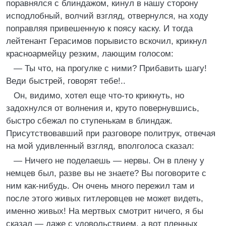
поравнялся с блиндажом, кинул в нашу сторону
исподлобный, волчий взгляд, отвернулся, на ходу
поправляя привешенную к поясу каску. И тогда
лейтенант Герасимов порывисто вскочил, крикнул
красноармейцу резким, лающим голосом:
— Ты что, на прогулке с ними? Прибавить шагу!
Веди быстрей, говорят тебе!..
Он, видимо, хотел еще что-то крикнуть, но
задохнулся от волнения и, круто повернувшись,
быстро сбежал по ступенькам в блиндаж.
Присутствовавший при разговоре политрук, отвечая
на мой удивленный взгляд, вполголоса сказал:
— Ничего не поделаешь — нервы. Он в плену у
немцев был, разве вы не знаете? Вы поговорите с
ним как-нибудь. Он очень много пережил там и
после этого живых гитлеровцев не может видеть,
именно живых! На мертвых смотрит ничего, я бы
сказал — даже с удовольствием, а вот пленных