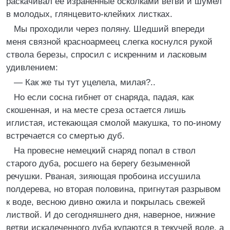
раскачивал ее израненные осколками ветви и шумел
в молодых, глянцевито-клейких листках.
Мы проходили через поляну. Шедший впереди
меня связной красноармеец слегка коснулся рукой
ствола березы, спросил с искренним и ласковым
удивлением:
— Как же ты тут уцелела, милая?..
Но если сосна гибнет от снаряда, падая, как
скошенная, и на месте среза остается лишь
иглистая, истекающая смолой макушка, то по-иному
встречается со смертью дуб.
На провесне немецкий снаряд попал в ствол
старого дуба, росшего на берегу безыменной
речушки. Рваная, зияющая пробоина иссушила
полдерева, но вторая половина, пригнутая разрывом
к воде, весною дивно ожила и покрылась свежей
листвой. И до сегодняшнего дня, наверное, нижние
ветви искалеченного дуба купаются в текучей воде, а