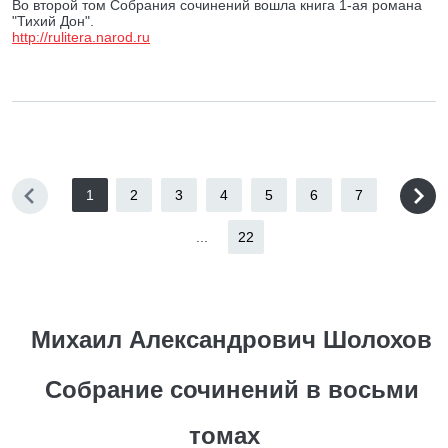
Во второй том Собрания сочинений вошла книга 1-ая романа
"Тихий Дон".
http://rulitera.narod.ru
1
2
3
4
5
6
7
...
22
Михаил Александрович Шолохов
Собрание сочинений в восьми
томах