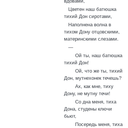
вдовами,
Цветен наш батюшка
тихий Дон сиротами,
Наполнена волна в
тихом Дону отцовскими,
материнскими слезами.
—
Ой ты, наш батюшка
тихий Дон!
Ой, что же ты, тихий
Дон, мутнехонек течешь?
Ах, как мне, тиху
Дону, не мутну течи!
Со дна меня, тиха
Дона, студены ключи
бьют,
Посередь меня, тиха