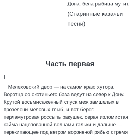
Дона, бела рыбица мутит.
(Старинные казачьи
песни)
Часть первая
I
Мелеховский двор — на самом краю хутора.
Воротца со скотиньего база ведут на север к Дону.
Крутой восьмисаженный спуск меж замшелых в
прозелени меловых глыб, и вот берег:
перламутровая россыпь ракушек, серая изломистая
кайма нацелованной волнами гальки и дальше —
перекипающее под ветром вороненой рябью стремя