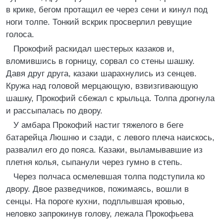
в крике, бегом протащил ее через сени и кинул под
ноги толпе. Тонкий вскрик просверлил ревущие
голоса.
Прокофий раскидал шестерых казаков и,
вломившись в горницу, сорвал со стены шашку.
Давя друг друга, казаки шарахнулись из сенцев.
Кружа над головой мерцающую, взвизгивающую
шашку, Прокофий сбежал с крыльца. Толпа дрогнула
и рассыпалась по двору.
У амбара Прокофий настиг тяжелого в беге
батарейца Люшню и сзади, с левого плеча наискось,
развалил его до пояса. Казаки, выламывавшие из
плетня колья, сыпанули через гумно в степь.
Через полчаса осмелевшая толпа подступила ко
двору. Двое разведчиков, пожимаясь, вошли в
сенцы. На пороге кухни, подплывшая кровью,
неловко запрокинув голову, лежала Прокофьева