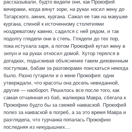
рассказывали, будто видели они, как Прокофий
вечерами, когда вянут зори, на руках носил жену до
Татарского, ажник, кургана. Сажал ее там на макушке
кургана, спиной к источенному столетиями
ноздреватому камню, садился с ней рядом, и так
подолгу глядели они в степь. Глядели до тех пор,
пока истухала заря, а потом Прокофий кутал жену в
зипун и на руках относил домой. Хутор терялся в
догадках, подыскивая объяснение таким диковинным
поступкам, бабам за разговорами поискаться некогда
было. Разно гутарили и о жене Прокофия: одни
утверждали, что красоты она досель невиданной,
другие — наоборот. Решилось все после того, как
самая отчаянная из баб, жалмерка Мавра, сбегала к
Прокофию будто бы за свежей накваской. Прокофий
полез за накваской в погреб, а за это время Мавра и
разглядела, что турчанка попалась Прокофию
последняя из никудышних…