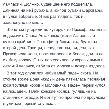
лампасин. Должно, буднишние его подцепила.
Длинная на ней рубаха, а из-под рубахи шаровары,
в чулки вобратые. Я как разглядела, так и
захолонуло во мне…
Шепотом гутарили по хутору, что Прокофьева жена
ведьмачит. Сноха Астаховых (жили Астаховы от
хутора крайние к Прокофию) божилась, будто на
второй день Троицы, перед светом, видела, как
Прокофьева жена, простоволосая и босая, доила на
их базу корову. С тех пор ссохлось у коровы вымя в
детский кулачок, отбила от молока и вскоре издохла.
В тот год случился небывалый падеж скота. На
стойле возле Дона каждый день пятнилась песчаная
коса трупами коров и молодняка. Падеж перекинулся
на лошадей. Таяли конские косяки, гулявшие на
станичном отводе. И вот тут-то прополз по проулкам
и улицам черный слушок…