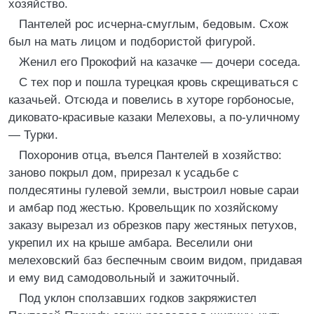
хозяйство.
Пантелей рос исчерна-смуглым, бедовым. Схож
был на мать лицом и подбористой фигурой.
Женил его Прокофий на казачке — дочери соседа.
С тех пор и пошла турецкая кровь скрещиваться с
казачьей. Отсюда и повелись в хуторе горбоносые,
диковато-красивые казаки Мелеховы, а по-уличному
— Турки.
Похоронив отца, въелся Пантелей в хозяйство:
заново покрыл дом, прирезал к усадьбе с
полдесятины гулевой земли, выстроил новые сараи
и амбар под жестью. Кровельщик по хозяйскому
заказу вырезал из обрезков пару жестяных петухов,
укрепил их на крыше амбара. Веселили они
мелеховский баз беспечным своим видом, придавая
и ему вид самодовольный и зажиточный.
Под уклон сползавших годков закряжистел