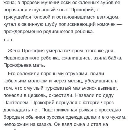
жена; в прорези мученически оскаленных зубов ее
ворочался искусанный язык. Прокофий, с
трясущейся головой и остановившимся взглядом,
кутал в овчинную шубу попискивающий комочек —
преждевременно родившегося ребенка.
* * *
Жена Прокофия умерла вечером этого же дня.
Недоношенного ребенка, сжалившись, взяла бабка,
Прокофьева мать.
Его обложили пареными отрубями, поили
кобыльим молоком и через месяц, убедившись в
том, что смуглый турковатый мальчонок выживет,
понесли в церковь, окрестили. Назвали по деду
Пантелеем. Прокофий вернулся с каторги через
двенадцать лет. Подстриженная рыжая с проседью
борода и обычная русская одежда делали его чужим,
непохожим на казака. Он взял сына и стал на