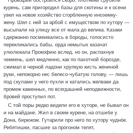
Прокофий обстроился скоро: плотники срубили
курень, сам пригородил базы для скотины и к осени
увел на новое хозяйство сгорбленную иноземку-
жену. Шел с ней за арбой с имуществом по хутору —
высыпали на улицу все от мала до велика. Казаки
сдержанно посмеивались в бороды, голосисто
перекликались бабы, орда немытых казачат
улюлюкала Прокофию вслед, но он, распахнув
чекмень, шел медленно, как по пахотной борозде,
сжимал в черной ладони хрупкую кисть жениной
руки, непокорно нес белесо-чубатую голову, — лишь
под скулами у него пухли и катались желваки да
промеж каменных, по всегдашней неподвижности,
бровей проступил пот.
С той поры редко видели его в хуторе, не бывал он
и на майдане. Жил в своем курене, на отшибе у
Дона, бирюком. Гутарили про него по хутору чудно́е.
Ребятишки, пасшие за прогоном телят,