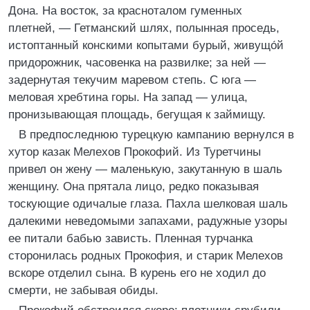
Дона. На восток, за красноталом гуменных
плетней, — Гетманский шлях, полынная проседь,
истоптанный конскими копытами бурый, живущо́й
придорожник, часовенка на развилке; за ней —
задернутая текучим маревом степь. С юга —
меловая хребтина горы. На запад — улица,
пронизывающая площадь, бегущая к займищу.
В предпоследнюю турецкую кампанию вернулся в
хутор казак Мелехов Прокофий. Из Туретчины
привел он жену — маленькую, закутанную в шаль
женщину. Она прятала лицо, редко показывая
тоскующие одичалые глаза. Пахла шелковая шаль
далекими неведомыми запахами, радужные узоры
ее питали бабью зависть. Пленная турчанка
сторонилась родных Прокофия, и старик Мелехов
вскоре отделил сына. В курень его не ходил до
смерти, не забывая обиды.