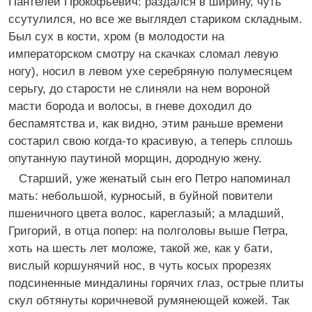
Пантелей Прокофьевич: раздался в ширину, чуть
ссутулился, но все же выглядел стариком складным.
Был сух в кости, хром (в молодости на
императорском смотру на скачках сломал левую
ногу), носил в левом ухе серебряную полумесяцем
серьгу, до старости не слиняли на нем вороной
масти борода и волосы, в гневе доходил до
беспамятства и, как видно, этим раньше времени
состарил свою когда-то красивую, а теперь сплошь
опутанную паутиной морщин, дородную жену.
Старший, уже женатый сын его Петро напоминал
мать: небольшой, курносый, в буйной повители
пшеничного цвета волос, кареглазый; а младший,
Григорий, в отца попер: на полголовы выше Петра,
хоть на шесть лет моложе, такой же, как у бати,
вислый коршунячий нос, в чуть косых прорезях
подсиненные миндалины горячих глаз, острые плиты
скул обтянуты коричневой румянеющей кожей. Так