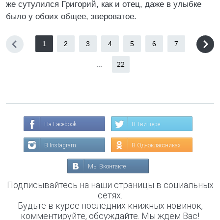
же сутулился Григорий, как и отец, даже в улыбке
было у обоих общее, звероватое.
1
2
3
4
5
6
7
...
22
На Facebook
В Твиттере
В Instagram
В Одноклассниках
Мы Вконтакте
Подписывайтесь на наши страницы в социальных
сетях.
Будьте в курсе последних книжных новинок,
комментируйте, обсуждайте. Мы ждём Вас!