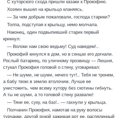
С хуторского схода пришли казаки к Прокофию.
Хозяин вышел на крыльцо кланяясь.
— За чем добрым пожаловали, господа старики?
Толпа, подступая к крыльцу, немо молчала.
Наконец, один подвыпивший старик первый
крикнул:
— Волоки нам свою ведьму! Суд наведем!..
Прокофий кинулся в дом, но в сенцах его догнали.
Рослый батареец, по уличному прозвищу — Люшня,
стукал Прокофия головой о стену, уговаривал:
— Не шуми, не шуми, нечего тут!.. Тебя не тронем,
а бабу твою в землю втолочим. Лучше ее
унистожить, чем всему хутору без скотины гибнуть.
А ты не шуми, а то головой стену развалю!
— Тяни ее, суку, на баз!.. — гахнули у крыльца.
Полчанин Прокофия, намотав на руку волосы
турчанки, другой рукой зажимая рот ее, распяленный