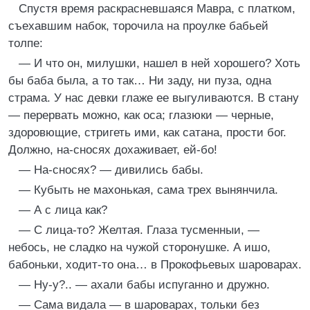
Спустя время раскрасневшаяся Мавра, с платком,
съехавшим набок, торочила на проулке бабьей
толпе:
— И что он, милушки, нашел в ней хорошего? Хоть
бы баба была, а то так… Ни заду, ни пуза, одна
страма. У нас девки глаже ее выгуливаются. В стану
— перервать можно, как оса; глазюки — черные,
здоровющие, стригеть ими, как сатана, прости бог.
Должно, на-сносях дохаживает, ей-бо!
— На-сносях? — дивились бабы.
— Кубыть не махонькая, сама трех вынянчила.
— А с лица как?
— С лица-то? Желтая. Глаза тусменныи, —
небось, не сладко на чужой сторонушке. А ишо,
бабоньки, ходит-то она… в Прокофьевых шароварах.
— Ну-у?.. — ахали бабы испуганно и дружно.
— Сама видала — в шароварах, тольки без