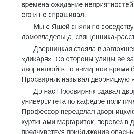
времена ожидание неприятностей 
его и не спрашивал.
Мы с Яшей сняли по соседству
домовладельца, священника-расст
Дворницкая стояла в заглохше
«дикаря». Со стороны улицы ее з
дворницкой в то немирное время б
Просвирняк называл дворницкую 
До нас Просвирняк сдавал дв
университета по кафедре политич
Профессор переделал дворницкую 
куртинами маргариток, перевез в 
предчувствуя приближение опасны