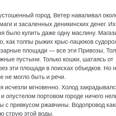
устошенный город. Ветер наваливал окол
маги и засаленных деникинских денег. Их
зя было купить даже одну маслину. Мага
но, как толпы рыжих крыс-пацюков судоро
зарные площади — все эти Привозы, Тол
жные пустыни. Только кошки, шатаясь от
рез эти площади в поисках объедков. Но н
е не могло быть и речи.
я исчезли мгновенно. Холод закрадывалс
 и опустелом портовом городе ничего нел
ды с привкусом ржавчины. Водопровод как
ю струю этой воды.