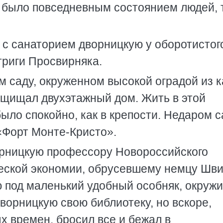
было повседневным состоянием людей, 
 с санаторием дворницкую у оборотистог
риги Просвирняка.
м саду, окруженном высокой оградой из 
ащищал двухэтажный дом. Жить в этой
ыло спокойно, как в крепости. Недаром 
«Форт Монте-Кристо».
орницкую профессору Новороссийского
еской экономии, обрусевшему немцу Шви
под маленький удобный особняк, окружи
дворницкую свою библиотеку, но вскоре,
х времен, бросил все и бежал в