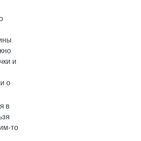
о
зины
жно
чки и
и о
я в
ьзя
им-то