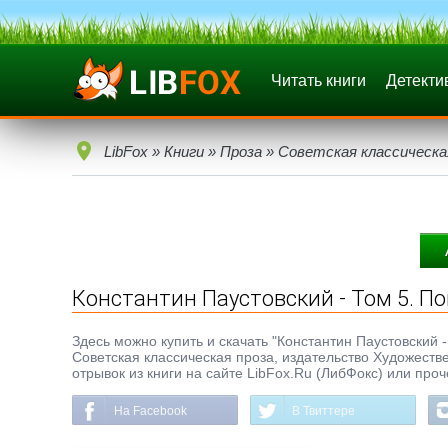
Читать книги
Детекти
LibFox
»
Книги
»
Проза
»
Советская классическа
Константин Паустовский - Том 5. По
Здесь можно купить и скачать "Константин Паустовский - Т
Советская классическая проза, издательство Художеств
отрывок из книги на сайте LibFox.Ru (ЛибФокс) или про
На Facebook
В Твиттере