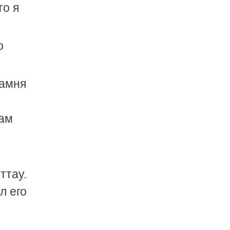
то я
о
камня
сам
ттау.
л его