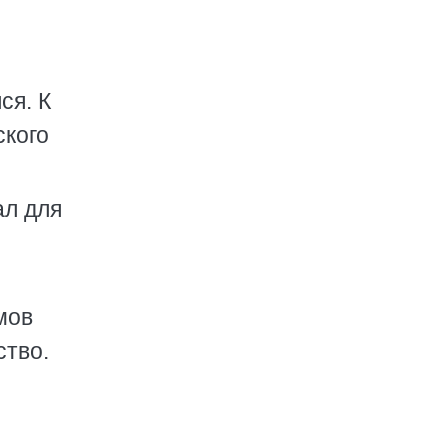
ся. К
ского
ал для
мов
ство.