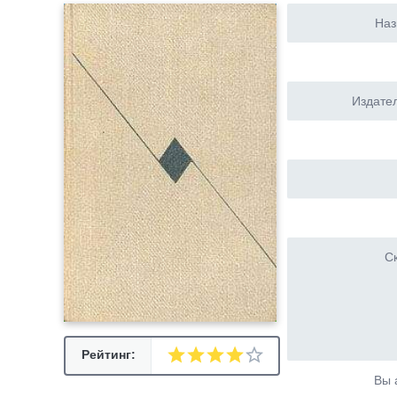
Наз
Издател
Ск
Рейтинг:
Вы 