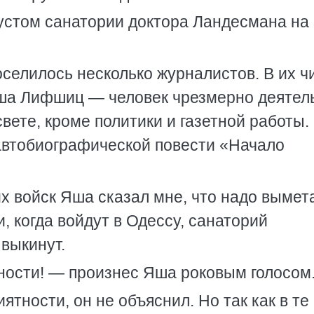
 пустом санатории доктора Ландесмана на
оселилось несколько журналистов. В их ч
Яша Лифшиц — человек чрезмерно деятел
вете, кроме политики и газетной работы.
автобиографической повести «Начало
их войск Яша сказал мне, что надо вымет
, когда войдут в Одессу, санаторий
 выкинут.
ости! — произнес Яша роковым голосом
ятности, он не объяснил. Но так как в те