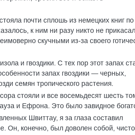
тояла почти сплошь из немецких книг по
казалось, к ним ни разу никто не прикасал
еимоверно скучными из-за своего готиче
зола и гвоздики. С тех пор этот запах ст
особенности запах гвоздики — черных,
зди семян тропического растения.
ссора стояли и все восемьдесят шесть то
ауза и Ефрона. Это было завидное богат
вленных Швиттау, я за глаза составил
. Он, конечно, был доволен собой, чисто