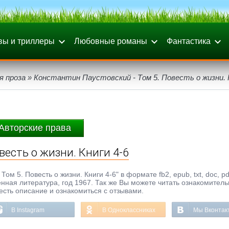
вы и триллеры
Любовные романы
Фантастика
я проза
» Константин Паустовский - Том 5. Повесть о жизни. 
Авторские права
весть о жизни. Книги 4-6
ом 5. Повесть о жизни. Книги 4-6" в формате fb2, epub, txt, doc, p
енная литература, год 1967. Так же Вы можете читать ознакомител
честь описание и ознакомиться с отзывами.
В Instagram
В Одноклассниках
Мы Вконтак