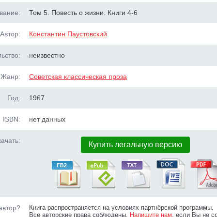
вание:
Том 5. Повесть о жизни. Книги 4-6
Автор:
Константин Паустовский
ьство:
неизвестно
Жанр:
Советская классическая проза
Год:
1967
ISBN:
нет данных
ачать:
Купить легальную версию
автор?
Книга распространяется на условиях партнёрской программы.
Все авторские права соблюдены.
Напишите нам
, если Вы не с