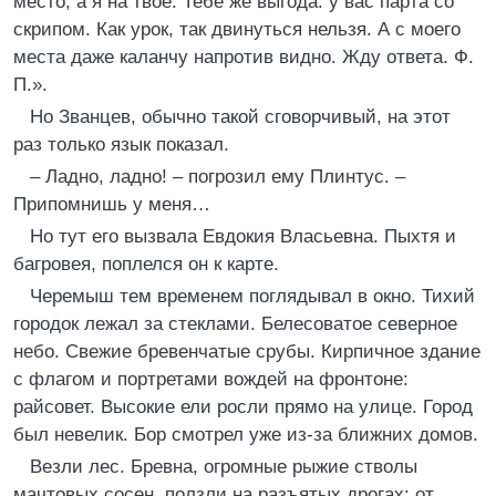
место, а я на твое. Тебе же выгода: у вас парта со
скрипом. Как урок, так двинуться нельзя. А с моего
места даже каланчу напротив видно. Жду ответа. Ф.
П.».
Но Званцев, обычно такой сговорчивый, на этот
раз только язык показал.
– Ладно, ладно! – погрозил ему Плинтус. –
Припомнишь у меня…
Но тут его вызвала Евдокия Власьевна. Пыхтя и
багровея, поплелся он к карте.
Черемыш тем временем поглядывал в окно. Тихий
городок лежал за стеклами. Белесоватое северное
небо. Свежие бревенчатые срубы. Кирпичное здание
с флагом и портретами вождей на фронтоне:
райсовет. Высокие ели росли прямо на улице. Город
был невелик. Бор смотрел уже из-за ближних домов.
Везли лес. Бревна, огромные рыжие стволы
мачтовых сосен, ползли на разъятых дрогах: от