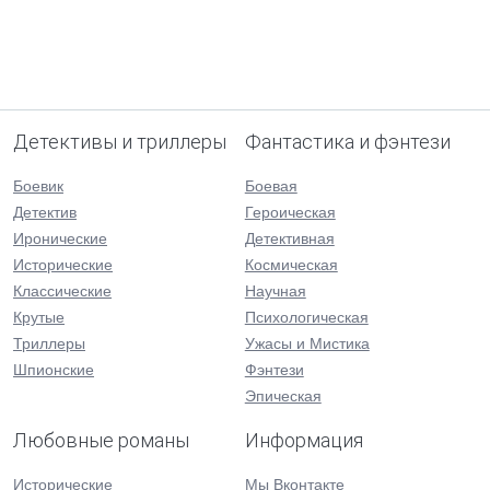
Детективы и триллеры
Фантастика и фэнтези
Боевик
Боевая
Детектив
Героическая
Иронические
Детективная
Исторические
Космическая
Классические
Научная
Крутые
Психологическая
Триллеры
Ужасы и Мистика
Шпионские
Фэнтези
Эпическая
Любовные романы
Информация
Исторические
Мы Вконтакте