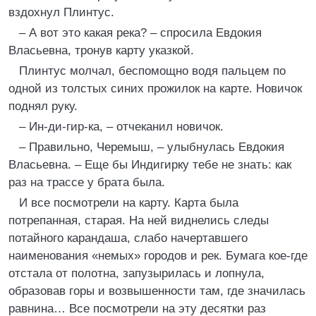
вздохнул Плинтус.
– А вот это какая река? – спросила Евдокия
Власьевна, тронув карту указкой.
Плинтус молчал, беспомощно водя пальцем по
одной из толстых синих прожилок на карте. Новичок
поднял руку.
– Ин-ди-гир-ка, – отчеканил новичок.
– Правильно, Черемыш, – улыбнулась Евдокия
Власьевна. – Еще бы Индигирку тебе не знать: как
раз на трассе у брата была.
И все посмотрели на карту. Карта была
потрепанная, старая. На ней виднелись следы
потайного карандаша, слабо начертавшего
наименования «немых» городов и рек. Бумага кое-где
отстала от полотна, запузырилась и лопнула,
образовав горы и возвышенности там, где значилась
равнина… Все посмотрели на эту десятки раз