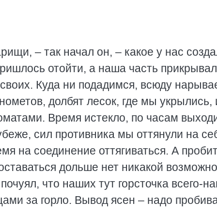
рищи, – так начал он, – какое у нас созд
пришлось отойти, а наша часть прикрыва
т своих. Куда ни подадимся, всюду нарыв
нометов, долбят лесок, где мы укрылись, 
оматами. Время истекло, по часам выходи
беже, сил противника мы оттянули на се
емя на соединение оттягиваться. А пробит
ь оставаться дольше нет никакой возможно
почуял, что наших тут горсточка всего-на
щами за горло. Вывод ясен – надо пробив