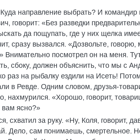
? Куда направление выбрать? И командир
ч, говорит: «Без разведки предваритель
ыскать да пощупать, где у них щелка имее
ит, сразу вызвался. «Дозвольте, говорю,
» Внимательно посмотрел он на меня. Ту
зать, сбоку, должен объяснить, что мы с А
ко раз на рыбалку ездили на Исеть! Пото
ли в Ревде. Одним словом, друзья-товар
о, нахмурился. «Хорошо, говорит, товар
 вам ясно?»
я, схватил за руку. «Ну, Коля, говорит, да
ай. Дело, сам понимаешь, смертельное. Н