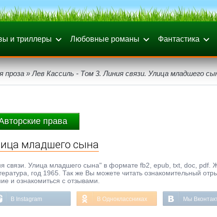
вы и триллеры
Любовные романы
Фантастика
я проза
» Лев Кассиль - Том 3. Линия связи. Улица младшего сы
Авторские права
Улица младшего сына
я связи. Улица младшего сына" в формате fb2, epub, txt, doc, pdf. 
тература, год 1965. Так же Вы можете читать ознакомительный отры
ние и ознакомиться с отзывами.
В Instagram
В Одноклассниках
Мы Вконтак