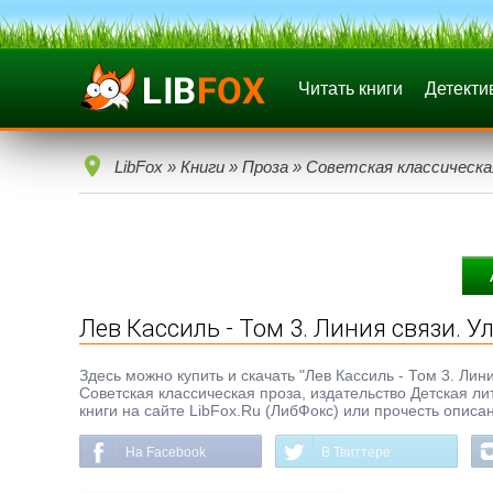
Читать книги
Детекти
LibFox
»
Книги
»
Проза
»
Советская классическа
Лев Кассиль - Том 3. Линия связи. 
Здесь можно купить и скачать "Лев Кассиль - Том 3. Лини
Советская классическая проза, издательство Детская ли
книги на сайте LibFox.Ru (ЛибФокс) или прочесть описа
На Facebook
В Твиттере