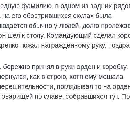
редную фамилию, в одном из задних рядо
 на его обострившихся скулах была
людается обычно у людей, долго пролежа
 он шел к столу. Командующий сделал кор
 крепко пожал награжденному руку, поздра
бережно принял в руки орден и коробку.
вернулся, как в строю, хотя ему мешала
 нерешительности, поглядывая то на орден
 товарищей по славе, собравшихся тут. П