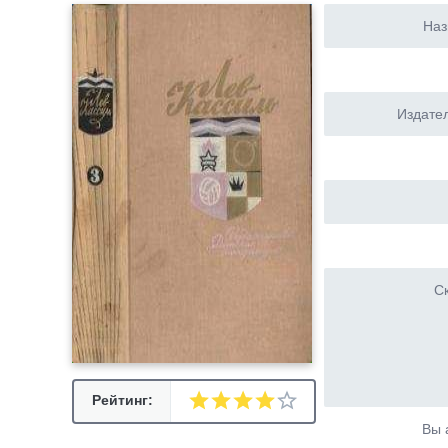
Наз
Издател
Ск
Рейтинг:
Вы 