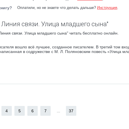
книгу?
Оплатили, но не знаете что делать дальше?
Инструкция
.
. Линия связи. Улица младшего сына"
Линия связи. Улица младшего сына" читать бесплатно онлайн.
исателя вошло всё лучшее, созданное писателем. В третий том вхо
 написанная в содружестве с М. Л. Поляновским повесть «Улица м
4
5
6
7
...
37