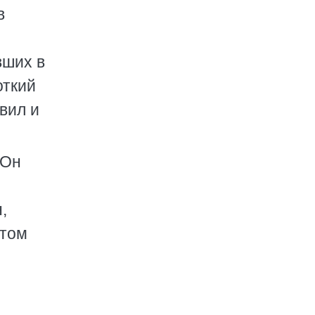
в
вших в
откий
вил и
 Он
,
отом