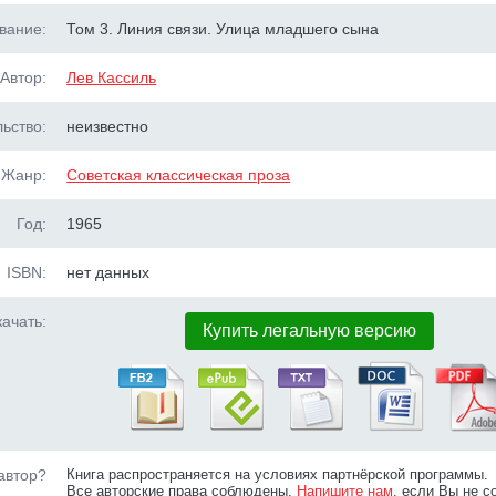
вание:
Том 3. Линия связи. Улица младшего сына
Автор:
Лев Кассиль
ьство:
неизвестно
Жанр:
Советская классическая проза
Год:
1965
ISBN:
нет данных
ачать:
Купить легальную версию
автор?
Книга распространяется на условиях партнёрской программы.
Все авторские права соблюдены.
Напишите нам
, если Вы не с