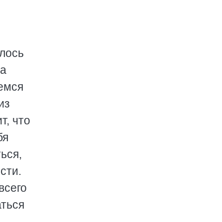
алось
ла
аемся
из
т, что
бя
ься,
сти.
всего
аться