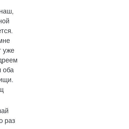
 наш,
ной
тся.
 мне
т уже
ндреем
м оба
ищи.
ищ
вай
о раз