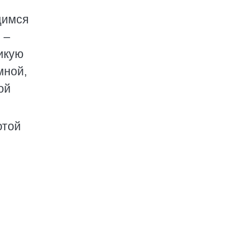
щимся
 –
ликую
мной,
ой
отой