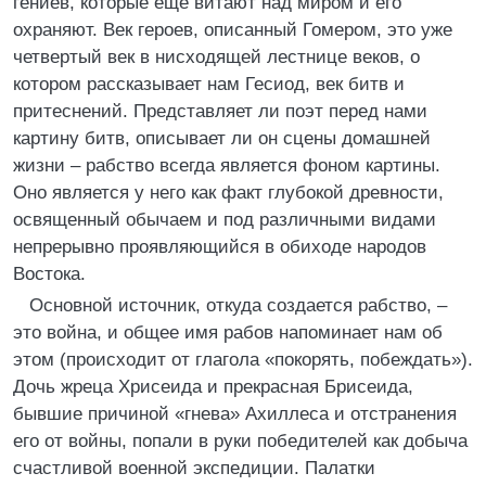
гениев, которые еще витают над миром и его
охраняют. Век героев, описанный Гомером, это уже
четвертый век в нисходящей лестнице веков, о
котором рассказывает нам Гесиод, век битв и
притеснений. Представляет ли поэт перед нами
картину битв, описывает ли он сцены домашней
жизни – рабство всегда является фоном картины.
Оно является у него как факт глубокой древности,
освященный обычаем и под различными видами
непрерывно проявляющийся в обиходе народов
Востока.
Основной источник, откуда создается рабство, –
это война, и общее имя рабов напоминает нам об
этом (происходит от глагола «покорять, побеждать»).
Дочь жреца Хрисеида и прекрасная Брисеида,
бывшие причиной «гнева» Ахиллеса и отстранения
его от войны, попали в руки победителей как добыча
счастливой военной экспедиции. Палатки