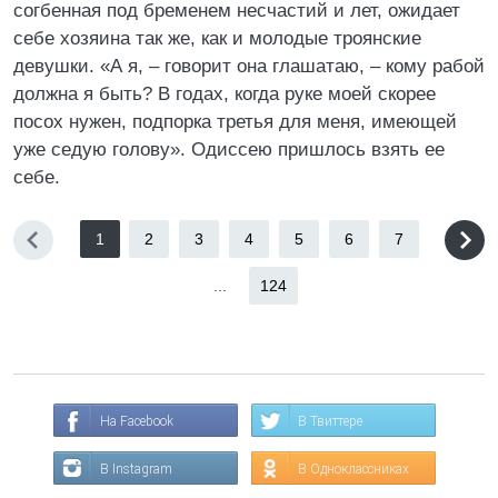
согбенная под бременем несчастий и лет, ожидает
себе хозяина так же, как и молодые троянские
девушки. «А я, – говорит она глашатаю, – кому рабой
должна я быть? В годах, когда руке моей скорее
посох нужен, подпорка третья для меня, имеющей
уже седую голову». Одиссею пришлось взять ее
себе.
1
2
3
4
5
6
7
...
124
На Facebook
В Твиттере
В Instagram
В Одноклассниках