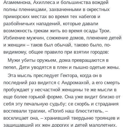
Агамемнона, Ахиллеса и большинства вождей
полны пленницами, захваченными в окрестных
приморских местах во время тех набегов и
разбойничьих нападений, которые давали
возможность грекам жить во время осады Трои.
Избиение мужчин, сожжение домов, пленение детей
и женщин – таков был обычай, таково было, по-
видимому, общее правило при взятии городов:
Мужи убиты оружьем, дома превращаются в
пепел, Дети уводятся в плен и пышно одетые жены.
Эта мысль преследует Гектора, когда он в
последний раз видится с Андромахой, а его смерть
пробуждает у несчастной женщины те же мысли в
еще более горькой форме. Она уже видит близко от
себя эту печальную судьбу; се скорбь и страдания
воспевали трагики, «Погиб наш блюститель, –
восклицает она, – хранивший твердыню троянцев и
защищавший их жен дорогих и детей малолетних.