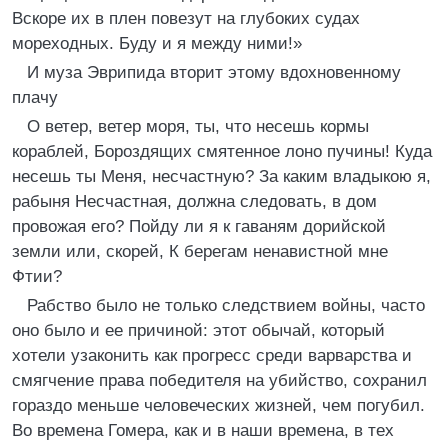
Вскоре их в плен повезут на глубоких судах
мореходных. Буду и я между ними!»
И муза Эврипида вторит этому вдохновенному
плачу
О ветер, ветер моря, ты, что несешь кормы
кораблей, Бороздящих смятенное лоно пучины! Куда
несешь ты Меня, несчастную? За каким владыкою я,
рабыня Несчастная, должна следовать, в дом
провожая его? Пойду ли я к гаваням дорийской
земли или, скорей, К берегам ненавистной мне
Фтии?
Рабство было не только следствием войны, часто
оно было и ее причиной: этот обычай, который
хотели узаконить как прогресс среди варварства и
смягчение права победителя на убийство, сохранил
гораздо меньше человеческих жизней, чем погубил.
Во времена Гомера, как и в наши времена, в тех