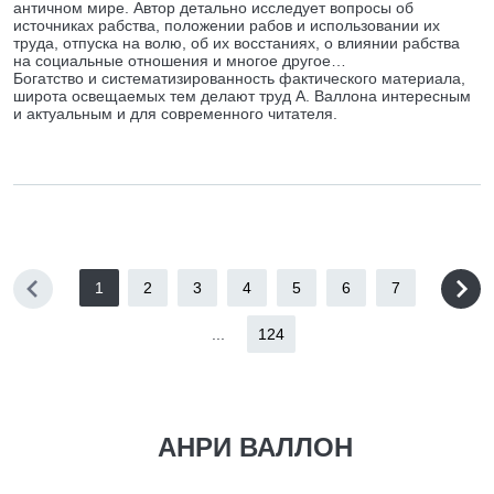
античном мире. Автор детально исследует вопросы об
источниках рабства, положении рабов и использовании их
труда, отпуска на волю, об их восстаниях, о влиянии рабства
на социальные отношения и многое другое…
Богатство и систематизированность фактического материала,
широта освещаемых тем делают труд А. Валлона интересным
и актуальным и для современного читателя.
1
2
3
4
5
6
7
...
124
АНРИ ВАЛЛОН