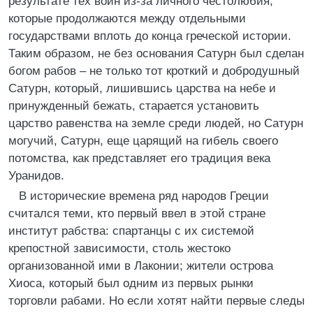
результате тех войн из-за личного честолюбия,
которые продолжаются между отдельными
государствами вплоть до конца греческой истории.
Таким образом, не без основания Сатурн был сделан
богом рабов – не только тот кроткий и добродушный
Сатурн, который, лишившись царства на небе и
принужденный бежать, старается установить
царство равенства на земле среди людей, но Сатурн
могучий, Сатурн, еще царящий на гибель своего
потомства, как представляет его традиция века
Уранидов.
В исторические времена ряд народов Греции
считался теми, кто первый ввел в этой стране
институт рабства: спартанцы с их системой
крепостной зависимости, столь жестоко
организованной ими в Лаконии; жители острова
Хиоса, который был одним из первых рынки
торговли рабами. Но если хотят найти первые следы