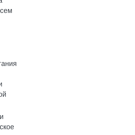
а
всем
тания
и
ой
и
ское