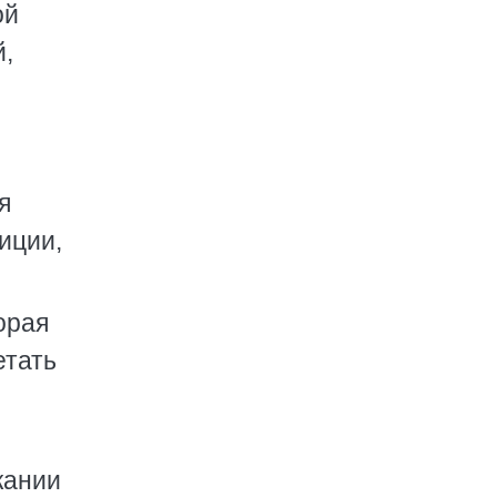
ой
й,
я
иции,
оpая
етать
жании