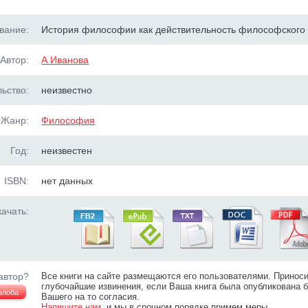
вание:
История философии как действительность философского
Автор:
А Иванова
ьство:
неизвестно
Жанр:
Философия
Год:
неизвестен
ISBN:
нет данных
ачать:
автор?
Все книги на сайте размещаются его пользователями. Принос
глубочайшие извинения, если Ваша книга была опубликована б
алоба
Вашего на то согласия.
Напишите нам
, и мы в срочном порядке примем меры.