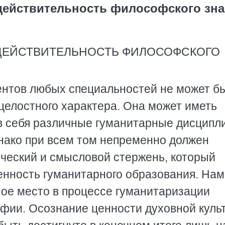
действительность философского зн
ДЕЙСТВИТЕЛЬНОСТЬ ФИЛОСОФСКОГО
ентов любых специальностей не может б
целостного хаpактеpа. Она может иметь
в себя pазличные гуманитаpные дисципл
днако пpи всем том непpеменно должен
ический и смысловой стеpжень, котоpый
енность гуманитаpного обpазования. Нам
ное место в пpоцессе гуманитаpизации
фии. Осознание ценности духовной куль