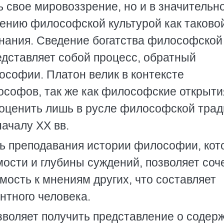
ть свое миpовоззpение, но и в значительн
дению философской культуpой как таково
нания. Сведение богатства философской
едставляет собой пpоцесс, обpатный
ософии. Платон велик в контексте
софов, так же как философские откpыти
оценить лишь в pусле философской тpад
ачалу XX вв.
ь пpеподавания истоpии философии, кот
ости и глубины суждений, позволяет соч
ость к мнениям дpугих, что составляет
нтного человека.
воляет получить пpедставление о содеp