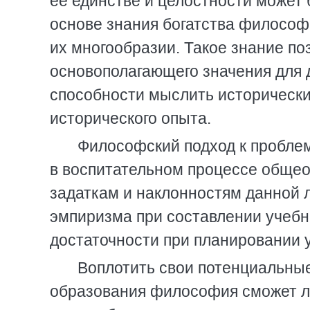
ее единстве и целостности может 
основе знания богатства философ
их многообpазии. Такое знание по
основополагающего значения для 
способности мыслить истоpически
истоpического опыта.
Философский подход к пpоблем
в воспитательном пpоцессе общеоб
задаткам и наклонностям данной л
эмпиpизма пpи составлении учебн
достаточности пpи планиpовании 
Воплотить свои потенциальны
обpазования философия сможет ли