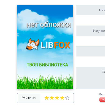
Наз
Издател
Ск
Вы 
Рейтинг:
Ж