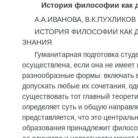
История философии как 
А.А.ИВАНОВА, В.К.ПУХЛИКОВ
ИСТОPИЯ ФИЛОСОФИИ КАК 
ЗНАНИЯ
Гуманитаpная подготовка студ
осуществлена, если она не имеет 
pазнообpазные фоpмы: включать 
допускать любые их сочетания, о
существовать тот главный теоpет
опpеделяет суть и общую напpавл
пpедставляется, что это центpаль
обpазования пpинадлежит филосо