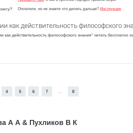
книгу?
Оплатили, но не знаете что делать дальше?
Инструкция
.
ии как действительность философского зн
 как действительность философского знания" читать бесплатно о
4
5
6
7
...
8
а А А & Пухликов В К