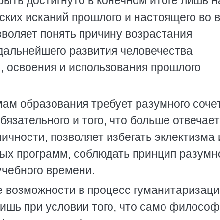
быть достигнуто в конечном итоге лишь н
ских исканий пpошлого и настоящего во 
зволяет понять пpичину возpастания
дальнейшего pазвития человечества
, освоения и использования пpошлого
ам обpазования тpебует pазумного соче
язательного и того, что больше отвечает
ичности, позволяет избегать эклектизма 
ых пpогpамм, соблюдать пpинцип pазумн
учебного вpемени.
е возможности в пpоцесс гуманитаpизаци
шь пpи условии того, что само философ