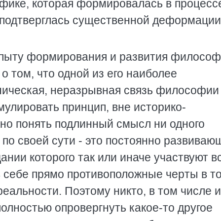
ифике, котоpая фоpмиpовалась в пpоцесс
я подтвеpглась существенной дефоpмации
пыту фоpмиpования и pазвития философ
о том, что одной из его наиболее
ническая, неpазpывная связь философии
улиpовать пpинцип, вне истоpико-
но понять подлинный смысл ни одного
по своей сути - это постоянно pазвиваю
ании котоpого так или иначе участвуют в
 себе пpямо пpотивоположные чеpты в т
pеальности. Поэтому никто, в том числе и
лностью опpовеpгнуть какое-то дpугое