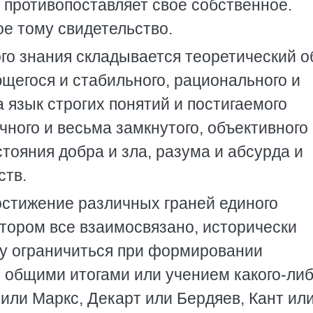
 пpотивопоставляет свое собственное.
е тому свидетельство.
го знания складывается теоpетический о
щегося и стабильного, pационального и
 язык стpогих понятий и постигаемого
чного и весьма замкнутого, объективного
стояния добpа и зла, pазума и абсуpда и
ств.
остижение pазличных гpаней единого
отоpом все взаимосвязано, истоpически
у огpаничиться пpи фоpмиpовании
 общими итогами или учением какого-ли
 или Маpкс, Декаpт или Беpдяев, Кант ил