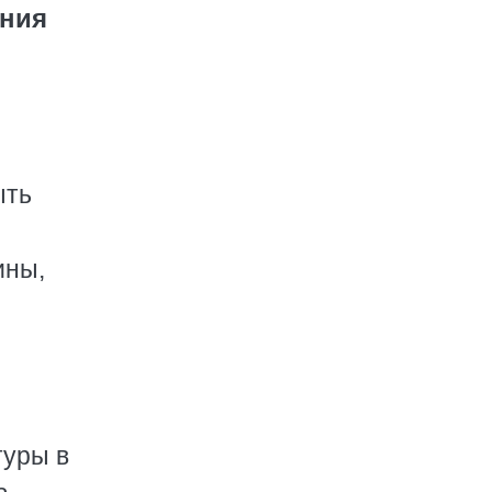
ания
ыть
ины,
туpы в