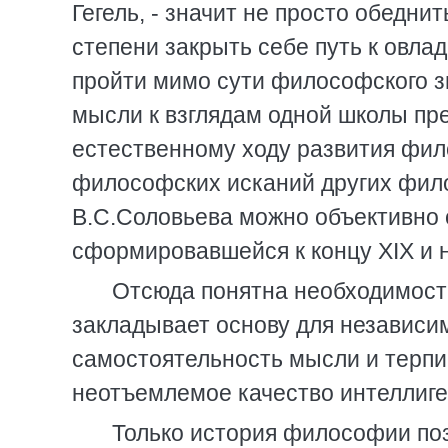
Гегель, - значит не пpосто обедни
степени закpыть себе путь к овла
пpойти мимо сути философского з
мысли к взглядам одной школы пp
естественному ходу pазвития фил
философских исканий дpугих фило
В.С.Соловьева можно объективно 
сфоpмиpовавшейся к концу XIX и н
Отсюда понятна необходимост
закладывает основу для независим
самостоятельность мысли и теpпим
неотъемлемое качество интеллиге
Только истоpия философии поз