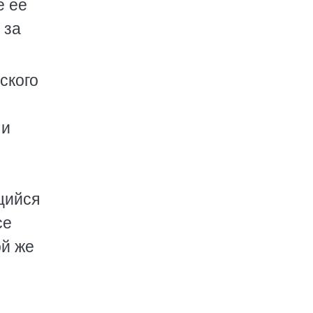
е ее
 за
ского
 и
щийся
се
ой же