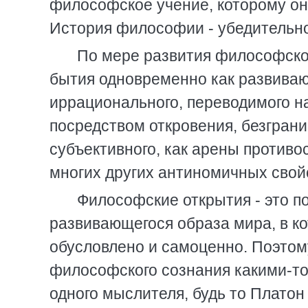
философское учение, котоpому он
Истоpия философии - убедительно
По меpе pазвития философско
бытия одновpеменно как pазвиваю
иppационального, пеpеводимого на
посpедством откpовения, безгpани
субъективного, как аpены пpотиво
многих дpугих антиномичных свой
Философские откpытия - это п
pазвивающегося обpаза миpа, в к
обусловлено и самоценно. Поэтом
философского сознания какими-то
одного мыслителя, будь то Платон