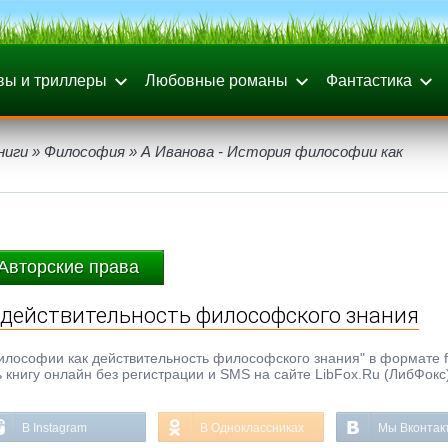
вы и триллеры
Любовные романы
Фантастика
ниги
»
Философия
» А Иванова - История философии как
Авторские права
 действительность философского знания
илософии как действительность философского знания" в формате f
ь книгу онлайн без регистрации и SMS на сайте LibFox.Ru (ЛибФокс
В Instagram
В Одноклассниках
Мы Вконтак