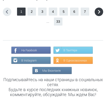
1
2
3
4
5
6
7
...
33
На Facebook
В Твиттере
В Instagram
В Одноклассниках
Мы Вконтакте
Подписывайтесь на наши страницы в социальных
сетях.
Будьте в курсе последних книжных новинок,
комментируйте, обсуждайте. Мы ждём Вас!