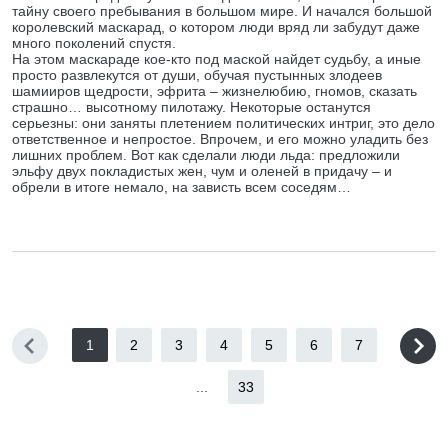
тайну своего пребывания в большом мире. И начался большой
королевский маскарад, о котором люди вряд ли забудут даже
много поколений спустя.
На этом маскараде кое-кто под маской найдет судьбу, а иные
просто развлекутся от души, обучая пустынных злодеев
шамииров щедрости, эфрита – жизнелюбию, гномов, сказать
страшно… высотному пилотажу. Некоторые останутся
серьезны: они заняты плетением политических интриг, это дело
ответственное и непростое. Впрочем, и его можно уладить без
лишних проблем. Вот как сделали люди льда: предложили
эльфу двух покладистых жен, чум и оленей в придачу – и
обрели в итоге немало, на зависть всем соседям…
1
2
3
4
5
6
7
...
33