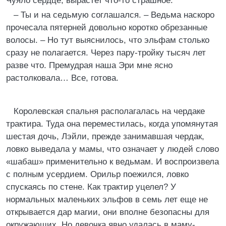
Чуяло сердце, вырастет что-то страшное.
– Ты и на седьмую соглашался. – Ведьма наскоро
прочесала пятерней довольно коротко обрезанные
волосы. – Но тут выяснилось, что эльфам столько
сразу не полагается. Через пару-тройку тысяч лет
разве что. Премудрая наша Эри мне ясно
растолковала… Все, готова.
Королевская спальня располагалась на чердаке
трактира. Туда она переместилась, когда упомянутая
шестая дочь, Лэйли, прежде занимавшая чердак,
ловко выведала у мамы, что означает у людей слово
«шабаш» применительно к ведьмам. И воспроизвела
с полным усердием. Орильр поежился, ловко
спускаясь по стене. Как трактир уцелел? У
нормальных маленьких эльфов в семь лет еще не
открывается дар магии, они вполне безопасны для
окружающих. Но девочка явно удалась в маму-