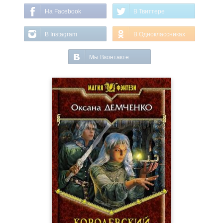
На Facebook
В Твиттере
В Instagram
В Одноклассниках
Мы Вконтакте