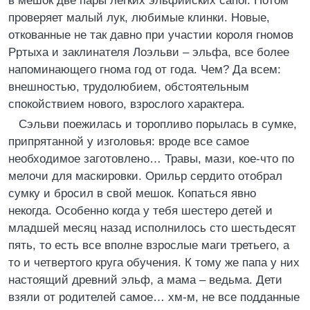
в мешок две пары легких эльфийских сапог. Потом
проверяет малый лук, любимые клинки. Новые,
откованные не так давно при участии короля гномов
Рртыха и заклинателя Лоэльви – эльфа, все более
напоминающего гнома год от года. Чем? Да всем:
внешностью, трудолюбием, обстоятельным
спокойствием нового, взрослого характера.
Сэльви поежилась и торопливо порылась в сумке,
припрятанной у изголовья: вроде все самое
необходимое заготовлено… Травы, мази, кое-что по
мелочи для маскировки. Орильр сердито отобрал
сумку и бросил в свой мешок. Копаться явно
некогда. Особенно когда у тебя шестеро детей и
младшей месяц назад исполнилось сто шестьдесят
пять, то есть все вполне взрослые маги третьего, а
то и четвертого круга обучения. К тому же папа у них
настоящий древний эльф, а мама – ведьма. Дети
взяли от родителей самое… хм-м, не все подданные