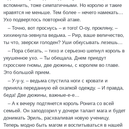
вспомнить, тоже симпатичными. Но королю и такие
нравятся не меньше. Тем более – нечего намекать…
Ухо подверглось повторной атаке.
– Точно, вот проснусь – и того! О-оу, прокляну, –
хихикнула-зевнула ведьма. – Рир, ваше величество,
ты что, зверски голоден? Уши обкусывать лезешь…
– Пора сбегать, – тихо и серьезно шепнул король в
укушенное ухо. – Ты обещала. Днем приедут
гхросские гномы, две дюжины, с королем во главе.
Это большой прием.
– У-у-у, – ведьма спустила ноги с кровати и
приняла переданную ей охапкой одежду. – И правда,
беда! Две дюжины, важные-е-е…
– А к вечеру подтянется король Ронига со всей
семьей. Он заподозрил у дочери талант мага и будет
донимать Эриль, расхваливая новую ученицу.
Теперь модно быть магом и воспитываться в нашей