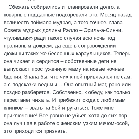
Сбежать собирались и планировали долго, а
коварные подданные подозревали это. Месяц назад
величеств поймала мудрая, а того точнее, глава
Совета мудрых долины Рэлло – Эриль-а-Синни,
«гулявшая» ради такого случая всю ночь под
проливным дождем, да еще в сопровождении
дюжины таких же бессонных караульщиков. Теперь
она чихает и сердится – собственные дети не
выпускают простуженную маму на новые ночные
бдения. Знала бы, что чих к ней привязался не сам,
а с подсказки ведьмы… Она опытный маг, рано или
поздно разберется. Собственно, к обеду, как только
перестанет чихать. И прибежит сюда с любимым
клинком – звать на бой и ругаться. Тоже мне
приключение! Все равно не убьет, хотя до сих пор
она лучшая в работе с женским узким мечом-осой,
это приходится признать.