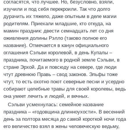
согласятся, что лучшее. Но, безусловно, взяли,
изучили и под себя перекроили. Так что долго
дурачить их тяжело, даже опытным в деле магии
родителям. Приехали младшие, кто откуда, на
мамин праздник: двести семнадцать лет со дня
оживления долины Рэлло (таково полное его
название). Отмечается в канун официального
оглашения Сэльви королевой, в день Купалы –
праздника, почитаемого в родной земле Сэльви, в
стране Эрхой. Да и повсюду на севере, где люди
чтут древнюю Правь – свод законов. Эльфы тоже
чтут, то есть охотно поют северные песни и усердно
собирают целебные травы для своей королевы, ведь
она умеет лечить и людей, и вечных.
Сэльви усмехнулась: семейное название
праздника – «годовщина длинноухости». В весенний
день за полтора месяца до самой короткой ночи года
его величество взял в жены человеческую ведьму,