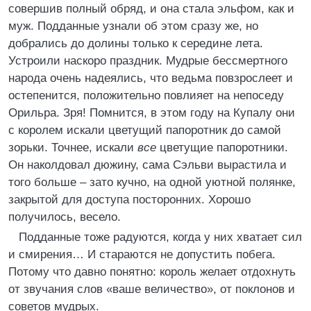
совершив полный обряд, и она стала эльфом, как и
муж. Подданные узнали об этом сразу же, но
добрались до долины только к середине лета.
Устроили наскоро праздник. Мудрые бессмертного
народа очень надеялись, что ведьма повзрослеет и
остепенится, положительно повлияет на непоседу
Орильра. Зря! Помнится, в этом году на Купалу они
с королем искали цветущий папоротник до самой
зорьки. Точнее, искали
все
цветущие папоротники.
Он наколдовал дюжину, сама Сэльви вырастила и
того больше – зато кучно, на одной уютной полянке,
закрытой для доступа посторонних. Хорошо
получилось, весело.
Подданные тоже радуются, когда у них хватает сил
и смирения… И стараются не допустить побега.
Потому что давно понятно: король желает отдохнуть
от звучания слов «ваше величество», от поклонов и
советов мудрых.