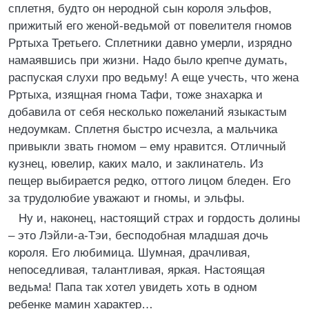
сплетня, будто он неродной сын короля эльфов,
прижитый его женой-ведьмой от повелителя гномов
Рртыха Третьего. Сплетники давно умерли, изрядно
намаявшись при жизни. Надо было крепче думать,
распуская слухи про ведьму! А еще учесть, что жена
Рртыха, изящная гнома Тафи, тоже знахарка и
добавила от себя несколько пожеланий языкастым
недоумкам. Сплетня быстро исчезла, а мальчика
привыкли звать гномом – ему нравится. Отличный
кузнец, ювелир, каких мало, и заклинатель. Из
пещер выбирается редко, оттого лицом бледен. Его
за трудолюбие уважают и гномы, и эльфы.
Ну и, наконец, настоящий страх и гордость долины
– это Лэйли-а-Тэи, бесподобная младшая дочь
короля. Его любимица. Шумная, драчливая,
непоседливая, талантливая, яркая. Настоящая
ведьма! Папа так хотел увидеть хоть в одном
ребенке мамин характер…