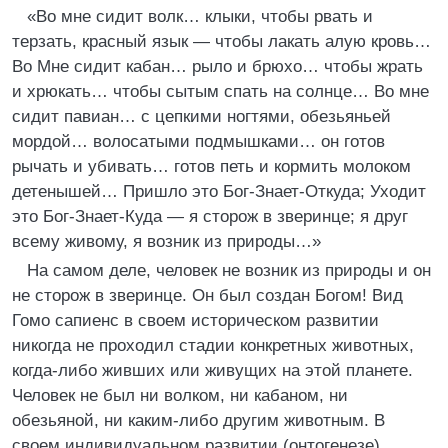
«Во мне сидит волк… клыки, чтобы рвать и
терзать, красный язык — чтобы лакать алую кровь…
Во Мне сидит кабан… рыло и брюхо… чтобы жрать
и хрюкать… чтобы сытым спать на солнце… Во мне
сидит павиан… с цепкими ногтями, обезьяньей
мордой… волосатыми подмышками… он готов
рычать и убивать… готов петь и кормить молоком
детенышей… Пришло это Бог-Знает-Откуда; Уходит
это Бог-Знает-Куда — я сторож в зверинце; я друг
всему живому, я возник из природы…»
На самом деле, человек не возник из природы и он
не сторож в зверинце. Он был создан Богом! Вид
Гомо сапиенс в своем историческом развитии
никогда не проходил стадии конкретных животных,
когда-либо живших или живущих на этой планете.
Человек не был ни волком, ни кабаном, ни
обезьяной, ни каким-либо другим животным. В
своем индивидуальном развитии (онтогенезе)