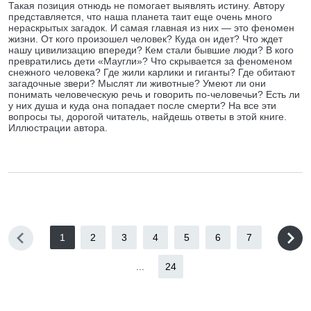
Такая позиция отнюдь не помогает выявлять истину. Автору
представляется, что наша планета таит еще очень много
нераскрытых загадок. И самая главная из них — это феномен
жизни. От кого произошел человек? Куда он идет? Что ждет
нашу цивилизацию впереди? Кем стали бывшие люди? В кого
превратились дети «Маугли»? Что скрывается за феноменом
снежного человека? Где жили карлики и гиганты? Где обитают
загадочные звери? Мыслят ли животные? Умеют ли они
понимать человеческую речь и говорить по-человечьи? Есть ли
у них душа и куда она попадает после смерти? На все эти
вопросы ты, дорогой читатель, найдешь ответы в этой книге.
Иллюстрации автора.
1
2
3
4
5
6
7
...
24