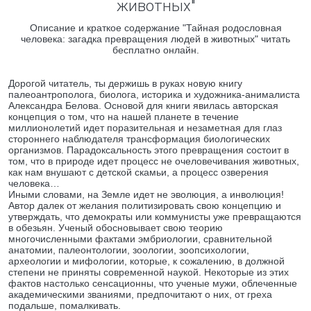
животных"
Описание и краткое содержание "Тайная родословная
человека: загадка превращения людей в животных" читать
бесплатно онлайн.
Дорогой читатель, ты держишь в руках новую книгу
палеоантрополога, биолога, историка и художника-анималиста
Александра Белова. Основой для книги явилась авторская
концепция о том, что на нашей планете в течение
миллионолетий идет поразительная и незаметная для глаз
стороннего наблюдателя трансформация биологических
организмов. Парадоксальность этого превращения состоит в
том, что в природе идет процесс не очеловечивания животных,
как нам внушают с детской скамьи, а процесс озверения
человека…
Иными словами, на Земле идет не эволюция, а инволюция!
Автор далек от желания политизировать свою концепцию и
утверждать, что демократы или коммунисты уже превращаются
в обезьян. Ученый обосновывает свою теорию
многочисленными фактами эмбриологии, сравнительной
анатомии, палеонтологии, зоологии, зоопсихологии,
археологии и мифологии, которые, к сожалению, в должной
степени не приняты современной наукой. Некоторые из этих
фактов настолько сенсационны, что ученые мужи, облеченные
академическими званиями, предпочитают о них, от греха
подальше, помалкивать.