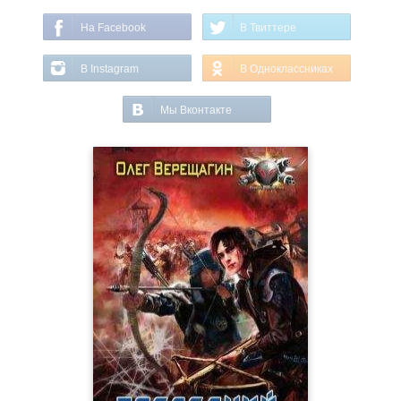
На Facebook
В Твиттере
В Instagram
В Одноклассниках
Мы Вконтакте