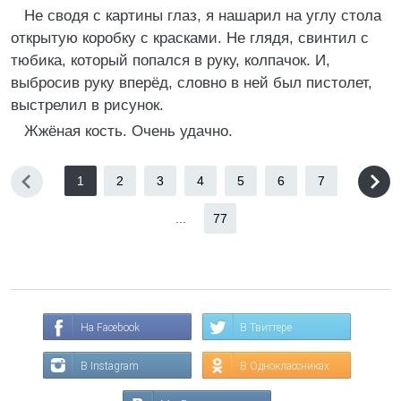
Не сводя с картины глаз, я нашарил на углу стола
открытую коробку с красками. Не глядя, свинтил с
тюбика, который попался в руку, колпачок. И,
выбросив руку вперёд, словно в ней был пистолет,
выстрелил в рисунок.
Жжёная кость. Очень удачно.
1
2
3
4
5
6
7
...
77
На Facebook
В Твиттере
В Instagram
В Одноклассниках