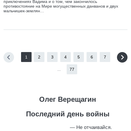
приключениях Вадима и о том, чем закончилось
противостояние на Мире могущественных данванов и двух
мальчишек-землян…
1
2
3
4
5
6
7
...
77
Олег Верещагин
Последний день войны
— Не отчаивайся.