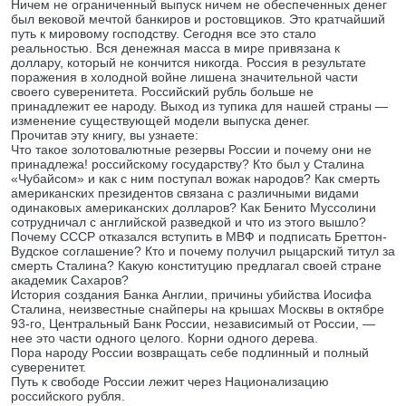
Ничем не ограниченный выпуск ничем не обеспеченных денег
был вековой мечтой банкиров и ростовщиков. Это кратчайший
путь к мировому господству. Сегодня все это стало
реальностью. Вся денежная масса в мире привязана к
доллару, который не кончится никогда. Россия в результате
поражения в холодной войне лишена значительной части
своего суверенитета. Российский рубль больше не
принадлежит ее народу. Выход из тупика для нашей страны —
изменение существующей модели выпуска денег.
Прочитав эту книгу, вы узнаете:
Что такое золотовалютные резервы России и почему они не
принадлежа! российскому государству? Кто был у Сталина
«Чубайсом» и как с ним поступал вожак народов? Как смерть
американских президентов связана с различными видами
одинаковых американских долларов? Как Бенито Муссолини
сотрудничал с английской разведкой и что из этого вышло?
Почему СССР отказался вступить в МВФ и подписать Бреттон-
Вудское соглашение? Кто и почему получил рыцарский титул за
смерть Сталина? Какую конституцию предлагал своей стране
академик Сахаров?
История создания Банка Англии, причины убийства Иосифа
Сталина, неизвестные снайперы на крышах Москвы в октябре
93-го, Центральный Банк России, независимый от России, —
нее это части одного целого. Корни одного дерева.
Пора народу России возвращать себе подлинный и полный
суверенитет.
Путь к свободе России лежит через Национализацию
российского рубля.