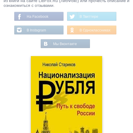
из книги на сайте LibFox.Ru (ЛибФокс) или прочесть описание и
ознакомиться с отзывами.
На Facebook
В Твиттере
В Instagram
В Одноклассниках
Мы Вконтакте