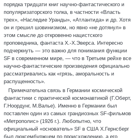
порядка тридцати книг научно-фантастического и
популяризаторского толка, в частности «Власть
трех», «Наследие Уранды», «Атлантида» и др. Хотя
он и грешил шовинизмом, но явно «не дотянул» в
этом смысле до откровенно нацистского
проповедника, фантаста Х.-Х.Эверса. Интересно
подчеркнуть — это важно для понимания функции
SF в современном мире, — что в Третьем рейхе все
научно-фантастические произведения официально
рассматривались как «грязь, аморальность и
распущенность».
Примечательна связь в Германии космической
фантастики с практической космонавтикой (Г.Оберт,
Г.Ноордунг, М.Валье). Именно в Германии был
поставлен один из самых грандиозных SF-фильмов
«Метрополис» (1926 г.). Любопытно, что
официальный «основатель» SF в США X.Гернсберг
был люксембуржцем по происхождению, а его