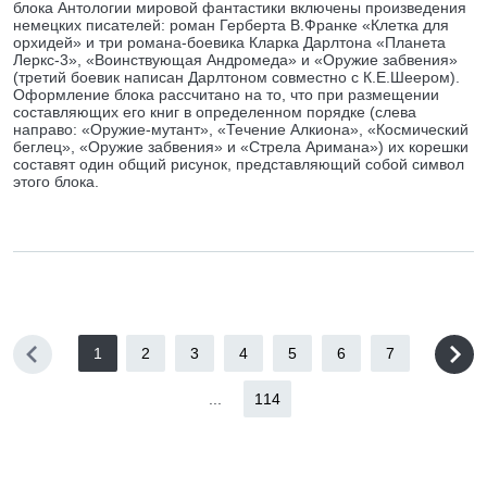
блока Антологии мировой фантастики включены произведения
немецких писателей: роман Герберта В.Франке «Клетка для
орхидей» и три романа-боевика Кларка Дарлтона «Планета
Леркс-3», «Воинствующая Андромеда» и «Оружие забвения»
(третий боевик написан Дарлтоном совместно с К.Е.Шеером).
Оформление блока рассчитано на то, что при размещении
составляющих его книг в определенном порядке (слева
направо: «Оружие-мутант», «Течение Алкиона», «Космический
беглец», «Оружие забвения» и «Стрела Аримана») их корешки
составят один общий рисунок, представляющий собой символ
этого блока.
1
2
3
4
5
6
7
...
114