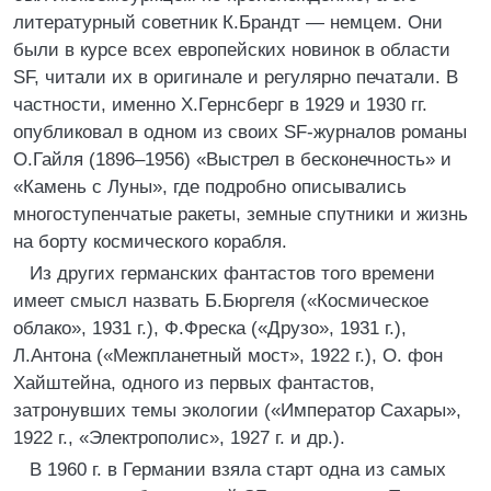
литературный советник К.Брандт — немцем. Они
были в курсе всех европейских новинок в области
SF, читали их в оригинале и регулярно печатали. В
частности, именно X.Гернсберг в 1929 и 1930 гг.
опубликовал в одном из своих SF-журналов романы
О.Гайля (1896–1956) «Выстрел в бесконечность» и
«Камень с Луны», где подробно описывались
многоступенчатые ракеты, земные спутники и жизнь
на борту космического корабля.
Из других германских фантастов того времени
имеет смысл назвать Б.Бюргеля («Космическое
облако», 1931 г.), Ф.Фреска («Друзо», 1931 г.),
Л.Антона («Межпланетный мост», 1922 г.), О. фон
Хайштейна, одного из первых фантастов,
затронувших темы экологии («Император Сахары»,
1922 г., «Электрополис», 1927 г. и др.).
В 1960 г. в Германии взяла старт одна из самых