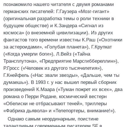
познакомило нашего читателя с двумя романами
германских писателей: Г.Гаузера «Мозг-гигант»
(оригинальная разработка темы о роли техники в
будущем обществе) и К.Зандера «Сигнал из
космоса» (о внеземной цивилизации). Из других
фантастов того времени известны К.Раш («Охотники
за астероидами», «Голубая планета»), Г.Крупкат
(«Когда умерли боги»), Л.Вейз («Тайна
Трансплутона», «Предприятие Марсгиббереллин»),
Р.Гросс («Человек из другого тысячелетия»),
Г.Кнейфель («Нас звали звезды», «Дальше, чем ты
думаешь»). В 1993 г. у нас вышел первый сборник
произведений К.Маара («Туман пожрет их всех», два
романа о Перри Родане, космический вестерн
«Обелиски не отбрасывают теней», триллеры
«Фабрика дьявола» и «Телепортеры, внимание!»).
Однако самым неординарным, поистине
талантливым современным писателем SF в