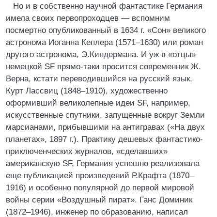
Но и в собственно научной фантастике Германия
имела своих первопроходцев — вспомним
посмертно опубликованный в 1634 г. «Сон» великого
астронома Иоганна Кеплера (1571–1630) или роман
другого астронома, Э.Киндермана. И уж в «отцы»
немецкой SF прямо-таки просится современник Ж.
Верна, кстати переводившийся на русский язык,
Курт Лассвиц (1848–1910), художественно
оформивший великолепные идеи SF, например,
искусственные спутники, запущенные вокруг Земли
марсианами, прибывшими на антигравах («На двух
планетах», 1897 г.). Практику дешевых фантастико-
приключенческих журналов, «сделавших»
американскую SF, Германия успешно реализовала
еще публикацией произведений Р.Крафта (1870–
1916) и особенно популярной до первой мировой
войны серии «Воздушный пират». Ганс Доминик
(1872–1946), инженер по образованию, написал