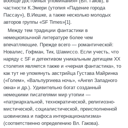
вообще достойных упоминания» (Вл. Гаков), в
частности К.Эмери (утопия «Падение города
Пассау»), В.Иешке, а также несколько молодых
авторов группы «SF Times»[1].
Между тем традиции фантастики в
немецкоязычной литературе более чем
впечатляющие. Прежде всего — романтической:
Новалис, Гофман, Тик, Шамиссо. Если учесть, что
наряду с SF и детективом уникальным детищем XX
столетия является также и «черная фантастика», то
как тут не упомянуть австрийца Густава Майринка
(«Голем», «Вальпургиева ночь», «Ангел Западного
окна» и др.). Удивительно богат созданный
немецкими писателями мир утопии —
«патриархальной, технократической, религиозно-
мистической, социалистической, преисполненной
шовинизма и пафоса интернационализма»
(соответственно определению Вл. Гакова).