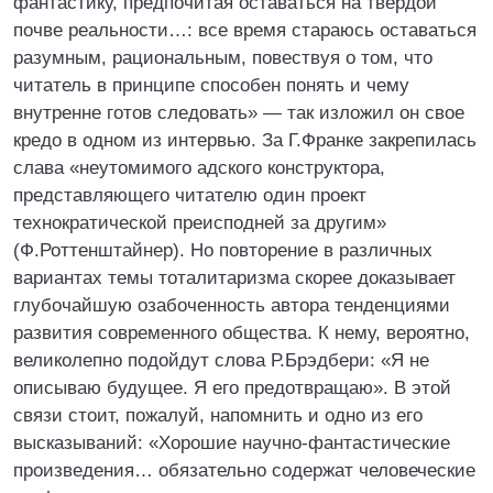
фантастику, предпочитая оставаться на твердой
почве реальности…: все время стараюсь оставаться
разумным, рациональным, повествуя о том, что
читатель в принципе способен понять и чему
внутренне готов следовать» — так изложил он свое
кредо в одном из интервью. За Г.Франке закрепилась
слава «неутомимого адского конструктора,
представляющего читателю один проект
технократической преисподней за другим»
(Ф.Роттенштайнер). Но повторение в различных
вариантах темы тоталитаризма скорее доказывает
глубочайшую озабоченность автора тенденциями
развития современного общества. К нему, вероятно,
великолепно подойдут слова Р.Брэдбери: «Я не
описываю будущее. Я его предотвращаю». В этой
связи стоит, пожалуй, напомнить и одно из его
высказываний: «Хорошие научно-фантастические
произведения… обязательно содержат человеческие