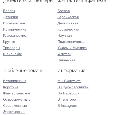
Детективы и триллеры
Фантастика и фэнтези
Боевик
Боевая
Детектив
Героическая
Иронические
Детективная
Исторические
Космическая
Классические
Научная
Крутые
Психологическая
Триллеры
Ужасы и Мистика
Шпионские
Фэнтези
Эпическая
Любовные романы
Информация
Исторические
Мы Вконтакте
Короткие
В Одноклассниках
Фантастические
На Facebook
Остросюжетные
В Твиттере
Современные
В Instagram
Эротические