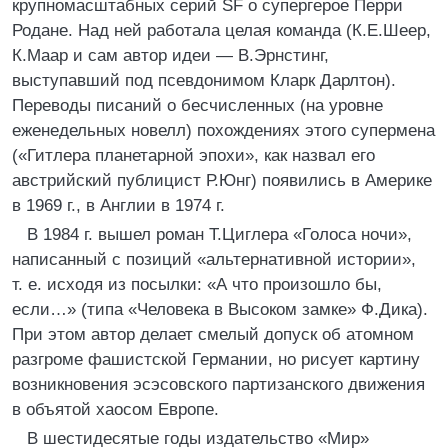
крупномасштабных серий SF о супергерое Перри
Родане. Над ней работала целая команда (К.Е.Шеер,
К.Маар и сам автор идеи — В.Эрнстинг,
выступавший под псевдонимом Кларк Дарлтон).
Переводы писаний о бесчисленных (на уровне
еженедельных новелл) похождениях этого супермена
(«Гитлера планетарной эпохи», как назвал его
австрийский публицист Р.Юнг) появились в Америке
в 1969 г., в Англии в 1974 г.
В 1984 г. вышел роман Т.Циглера «Голоса ночи»,
написанный с позиций «альтернативной истории»,
т. е. исходя из посылки: «А что произошло бы,
если…» (типа «Человека в Высоком замке» Ф.Дика).
При этом автор делает смелый допуск об атомном
разгроме фашистской Германии, но рисует картину
возникновения эсэсовского партизанского движения
в объятой хаосом Европе.
В шестидесятые годы издательство «Мир»