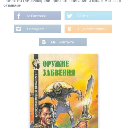
LibFox.Ru (ЛибФокс) или прочесть описание и ознакомиться с
отзывами.
На Facebook
В Твиттере
В Instagram
В Одноклассниках
Мы Вконтакте