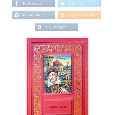
На Facebook
В Твиттере
В Instagram
В Одноклассниках
Мы Вконтакте