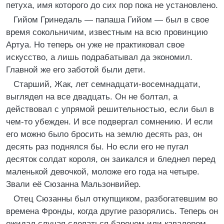
петуха, имя которого до сих пор пока не установлено.
Гийом Гринедаль — папаша Гийом — был в свое
время сокольничим, известным на всю провинцию
Артуа. Но теперь он уже не практиковал свое
искусство, а лишь подрабатывал да экономил.
Главной же его заботой были дети.
Старший, Жак, лет семнадцати-восемнадцати,
выглядел на все двадцать. Он не болтал, а
действовал с упрямой решительностью, если был в
чем-то убежден. И все подвергал сомнению. И если
его можно было бросить на землю десять раз, он
десять раз поднялся бы. Но если его не пугал
десяток солдат короля, он заикался и бледнел перед
маленькой девочкой, моложе его года на четыре.
Звали её Сюзанна Мальзонвийер.
Отец Сюзанны был откупщиком, разбогатевшим во
времена Фронды, когда другие разорялись. Теперь он
ожидал случая сделаться бароном или кавалером.