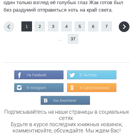
один только взгляд её голубых глаз Жак готов был
без раздумий отправиться хоть на край света.
1
2
3
4
5
6
7
...
37
На Facebook
В Твиттере
В Instagram
В Одноклассниках
Мы Вконтакте
Подписывайтесь на наши страницы в социальных
сетях.
Будьте в курсе последних книжных новинок,
комментируйте, обсуждайте. Мы ждём Вас!