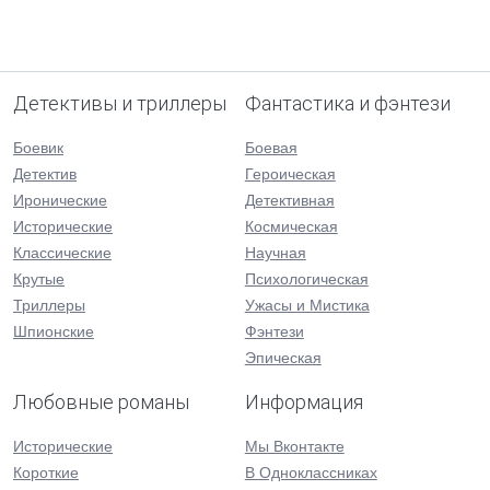
Детективы и триллеры
Фантастика и фэнтези
Боевик
Боевая
Детектив
Героическая
Иронические
Детективная
Исторические
Космическая
Классические
Научная
Крутые
Психологическая
Триллеры
Ужасы и Мистика
Шпионские
Фэнтези
Эпическая
Любовные романы
Информация
Исторические
Мы Вконтакте
Короткие
В Одноклассниках