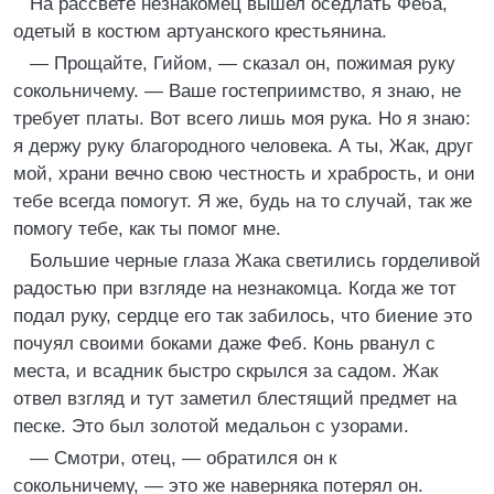
На рассвете незнакомец вышел оседлать Феба,
одетый в костюм артуанского крестьянина.
— Прощайте, Гийом, — сказал он, пожимая руку
сокольничему. — Ваше гостеприимство, я знаю, не
требует платы. Вот всего лишь моя рука. Но я знаю:
я держу руку благородного человека. А ты, Жак, друг
мой, храни вечно свою честность и храбрость, и они
тебе всегда помогут. Я же, будь на то случай, так же
помогу тебе, как ты помог мне.
Большие черные глаза Жака светились горделивой
радостью при взгляде на незнакомца. Когда же тот
подал руку, сердце его так забилось, что биение это
почуял своими боками даже Феб. Конь рванул с
места, и всадник быстро скрылся за садом. Жак
отвел взгляд и тут заметил блестящий предмет на
песке. Это был золотой медальон с узорами.
— Смотри, отец, — обратился он к
сокольничему, — это же наверняка потерял он.