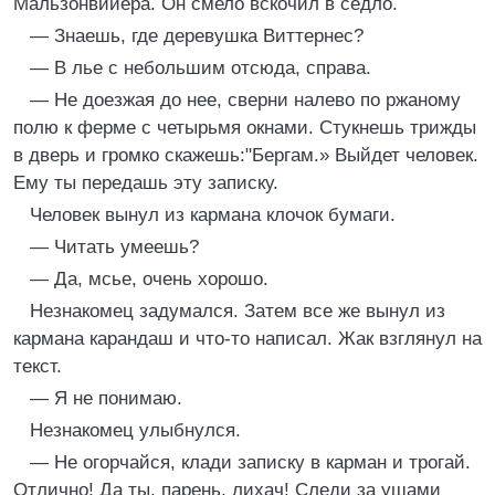
Мальзонвийера. Он смело вскочил в седло.
— Знаешь, где деревушка Виттернес?
— В лье с небольшим отсюда, справа.
— Не доезжая до нее, сверни налево по ржаному
полю к ферме с четырьмя окнами. Стукнешь трижды
в дверь и громко скажешь:"Бергам.» Выйдет человек.
Ему ты передашь эту записку.
Человек вынул из кармана клочок бумаги.
— Читать умеешь?
— Да, мсье, очень хорошо.
Незнакомец задумался. Затем все же вынул из
кармана карандаш и что-то написал. Жак взглянул на
текст.
— Я не понимаю.
Незнакомец улыбнулся.
— Не огорчайся, клади записку в карман и трогай.
Отлично! Да ты, парень, лихач! Следи за ушами