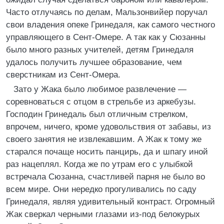
Часто отлучаясь по делам, Мальзонвийер поручал
свои владения опеке Гринедаля, как самого честного
управляющего в Сент-Омере. А так как у Сюзанны
было много разных учителей, детям Гринедаля
удалось получить лучшее образование, чем
сверстникам из Сент-Омера.
Зато у Жака было любимое развлечение —
соревноваться с отцом в стрельбе из аркебузы.
Господин Гринедаль был отличным стрелком,
впрочем, ничего, кроме удовольствия от забавы, из
своего занятия не извлекавшим. А Жак к тому же
старался почаще носить панцирь, да и шпагу иной
раз нацеплял. Когда же по утрам его с улыбкой
встречала Сюзанна, счастливей парня не было во
всем мире. Они нередко прогуливались по саду
Гринедаля, являя удивительный контраст. Огромный
Жак сверкал черными глазами из-под белокурых