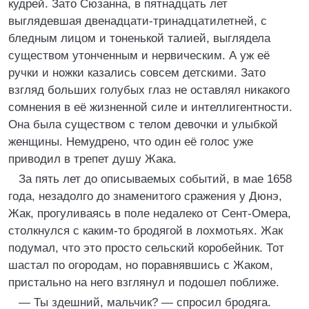
кудрей. Зато Сюзанна, в пятнадцать лет
выглядевшая двенадцати-тринадцатилетней, с
бледным лицом и тоненькой талией, выглядела
существом утонченным и нервическим. А уж её
ручки и ножки казались совсем детскими. Зато
взгляд больших голубых глаз не оставлял никакого
сомнения в её жизненной силе и интеллигентности.
Она была существом с телом девочки и улыбкой
женщины. Немудрено, что один её голос уже
приводил в трепет душу Жака.
За пять лет до описываемых событий, в мае 1658
года, незадолго до знаменитого сражения у Дюнэ,
Жак, прогуливаясь в поле недалеко от Сент-Омера,
столкнулся с каким-то бродягой в лохмотьях. Жак
подумал, что это просто сельский коробейник. Тот
шастал по огородам, но поравнявшись с Жаком,
пристально на него взглянул и подошел поближе.
— Ты здешний, мальчик? — спросил бродяга.