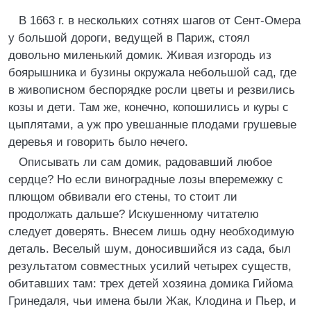
В 1663 г. в нескольких сотнях шагов от Сент-Омера
у большой дороги, ведущей в Париж, стоял
довольно миленький домик. Живая изгородь из
боярышника и бузины окружала небольшой сад, где
в живописном беспорядке росли цветы и резвились
козы и дети. Там же, конечно, копошились и куры с
цыплятами, а уж про увешанные плодами грушевые
деревья и говорить было нечего.
Описывать ли сам домик, радовавший любое
сердце? Но если виноградные лозы вперемежку с
плющом обвивали его стены, то стоит ли
продолжать дальше? Искушенному читателю
следует доверять. Внесем лишь одну необходимую
деталь. Веселый шум, доносившийся из сада, был
результатом совместных усилий четырех существ,
обитавших там: трех детей хозяина домика Гийома
Гринедаля, чьи имена были Жак, Клодина и Пьер, и