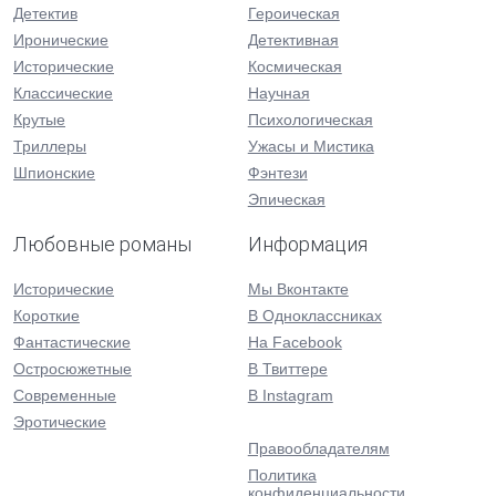
Детектив
Героическая
Иронические
Детективная
Исторические
Космическая
Классические
Научная
Крутые
Психологическая
Триллеры
Ужасы и Мистика
Шпионские
Фэнтези
Эпическая
Любовные романы
Информация
Исторические
Мы Вконтакте
Короткие
В Одноклассниках
Фантастические
На Facebook
Остросюжетные
В Твиттере
Современные
В Instagram
Эротические
Правообладателям
Политика
конфиденциальности