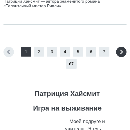
Патриции Хайсмит — автора знаменитого романа
«Талантливый мистер Рипли»…
1
2
3
4
5
6
7
...
67
Патриция Хайсмит
Игра на выживание
Моей подруге и
учителю, Этель