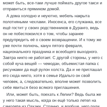
может быть, все-таки лучше поймать другое такси и
отправиться прямиком домой.
А дома холодно и неуютно, мебель накрыта
полотняными чехлами. Иносенса, его служанка, все
ещё гостит у своих родственников в Дуранго, ведь
он не побеспокоился о том, чтобы заранее
предупредить её о своем возвращении. И к тому же
уже почти полночь, канун пятого февраля,
национального праздника и всеобщего выходного.
Завтра никто не работает. С другой стороны, у него с
собой куча вещей — чемодан, объемистая папка с
рисунками да ещё рулон холста. Да и не приглашал
его сюда никто, хотя в семье Идальго он свой
человек, а, следовательно, вполне может позволить
себе явиться безо всякого приглашения.
Или, может быть, поехать к Лелии? Ведь была же
у него такая мысль, когда он ещё только летел на
самолете из Оахаки. Странно, и вообще, чего ради