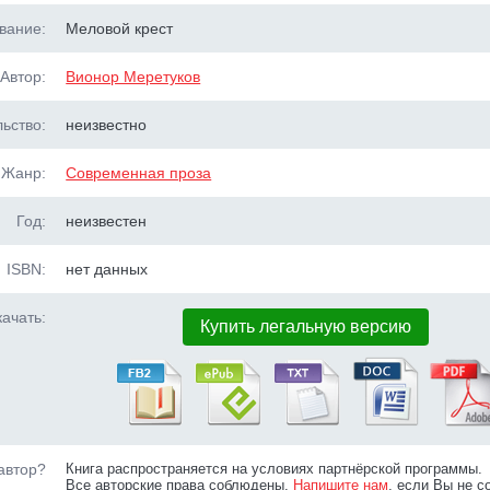
вание:
Меловой крест
Автор:
Вионор Меретуков
ьство:
неизвестно
Жанр:
Современная проза
Год:
неизвестен
ISBN:
нет данных
ачать:
Купить легальную версию
автор?
Книга распространяется на условиях партнёрской программы.
Все авторские права соблюдены.
Напишите нам
, если Вы не с