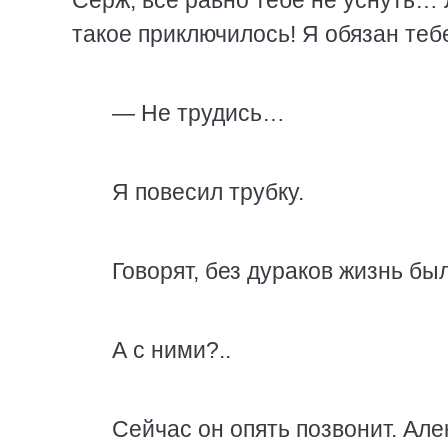
Серж, все равно тебе не уснуть…
такое приключилось! Я обязан теб
— Не трудись…
Я повесил трубку.
Говорят, без дураков жизнь бы
А с ними?..
Сейчас он опять позвонит. Алек