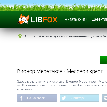
Читать книги
Детекти
LibFox
»
Книги
»
Проза
»
Современная проза
» Ви
Вионор Меретуков - Меловой крест
Здесь можно купить и скачать "Вионор Меретуков - Мелов
же Вы можете читать ознакомительный отрывок из книги 
отзывами.
На Facebook
В Твиттере