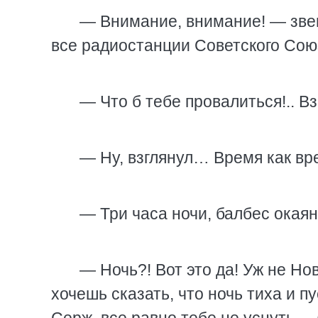
— Внимание, внимание! — звен
все радиостанции Советского Сою
— Что б тебе провалиться!.. Вз
— Ну, взглянул… Время как вр
— Три часа ночи, балбес окаянн
— Ночь?! Вот это да! Уж не Но
хочешь сказать, что ночь тиха и 