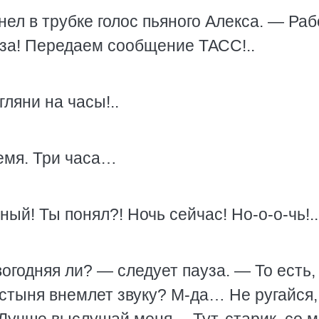
ел в трубке голос пьяного Алекса. — Ра
за! Передаем сообщение ТАСС!..
гляни на часы!..
емя. Три часа…
ый! Ты понял?! Ночь сейчас! Но-о-о-чь!..
вогодняя ли? — следует пауза. — То есть,
пустыня внемлет звуку? М-да… Не ругайся,