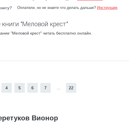
книгу?
Оплатили, но не знаете что делать дальше?
Инструкция
.
 книги "Меловой крест"
ание "Меловой крест" читать бесплатно онлайн.
4
5
6
7
...
22
еретуков Вионор