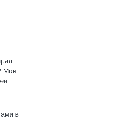
ирал
? Мои
ен,
гами в