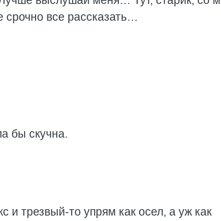
 Лучше выслушай меня… Тут, старик, со 
е срочно все рассказать…
ла бы скучна.
с и трезвый-то упрям как осел, а уж как