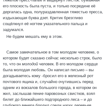
тяжёлое пресс-папье и выдернул листок: бумажная
его плоскость была пуста, и только посредине её
дергалась одна, полураздавленная тяжестью пресса,
издыхающая буква дзет. Критик брезгливо
сощёлкнул её ногтем указательного пальца и
задумался.
Не будем мешать ему в этом.
Самое замечательное в том молодом человеке, о
котором будет сказано сейчас несколько строк, было
то, что он
молодой
человек. В его молодом сердце
была молодая любовь. Он написал письмо – вы
догадываетесь кому -бросил его в железный рот
почтового ящика и, случайно очутившись перед
одним из вокзалов большого города, в котором он
жил, заслышав пение паровозных свистков, взял
билет до ближайшего подгородного леса – и до
глубокого вечера бродил среди нагих деревьев,