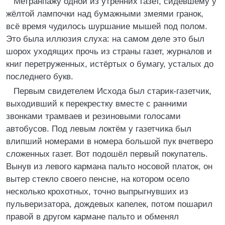
Метранпажу одной из утренних газет, сидевшему у
жёлтой лампочки над бумажными змеями гранок,
всё время чудилось шуршание мышей под полом.
Это была иллюзия слуха: на самом деле это был
шорох уходящих прочь из страны газет, журналов и
книг перетруженных, истёртых о бумагу, усталых до
последнего букв.
Первым свидетелем Исхода был старик-газетчик,
выходивший к перекрестку вместе с ранними
звонками трамваев и резиновыми голосами
автобусов. Под левым локтём у газетчика был
влипший номерами в номера большой пук вчетверо
сложенных газет. Вот подошёл первый покупатель.
Вынув из левого кармана пальто носовой платок, он
вытер стекло своего пенсне, на котором осело
несколько крохотных, точно выпрыгнувших из
пульверизатора, дождевых капелек, потом пошарил
правой в другом кармане пальто и обменял