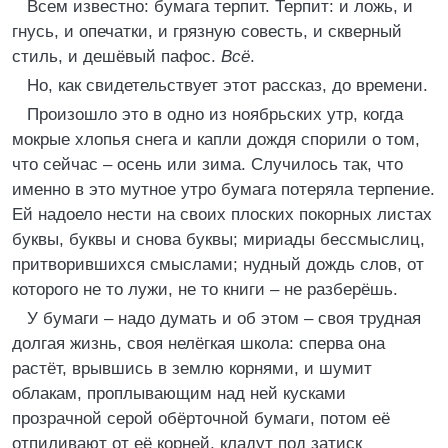
Всем известно: бумага терпит. Терпит: и ложь, и
гнусь, и опечатки, и грязную совесть, и скверный
стиль, и дешёвый пафос.
Всё
.
Но, как свидетельствует этот рассказ, до времени.
Произошло это в одно из ноябрьских утр, когда
мокрые хлопья снега и капли дождя спорили о том,
что сейчас – осень или зима. Случилось так, что
именно в это мутное утро бумага потеряла терпение.
Ей надоело нести на своих плоских покорных листах
буквы, буквы и снова буквы; мириады бессмыслиц,
притворившихся смыслами; нудный дождь слов, от
которого не то лужи, не то книги – не разберёшь.
У бумаги – надо думать и об этом – своя трудная
долгая жизнь, своя нелёгкая школа: сперва она
растёт, врывшись в землю корнями, и шумит
облакам, проплывающим над ней кусками
прозрачной серой обёрточной бумаги, потом её
отпиливают от её корней, кладут под затиск