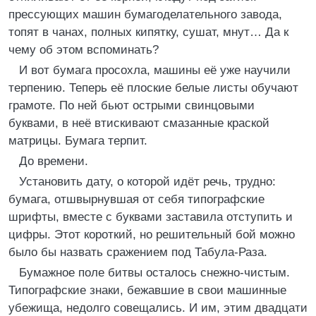
прессующих машин бумагоделательного завода,
топят в чанах, полных кипятку, сушат, мнут… Да к
чему об этом вспоминать?
И вот бумага просохла, машины её уже научили
терпению. Теперь её плоские белые листы обучают
грамоте. По ней бьют острыми свинцовыми
буквами, в неё втискивают смазанные краской
матрицы. Бумага терпит.
До времени.
Установить дату, о которой идёт речь, трудно:
бумага, отшвырнувшая от себя типографские
шрифты, вместе с буквами заставила отступить и
цифры. Этот короткий, но решительный бой можно
было бы назвать сражением под Табула-Раза.
Бумажное поле битвы осталось снежно-чистым.
Типографские знаки, бежавшие в свои машинные
убежища, недолго совещались. И им, этим двадцати