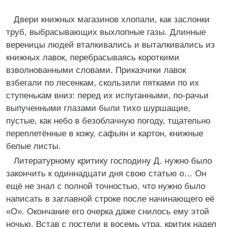
Двери книжных магазинов хлопали, как заслонки
труб, выбрасывающих выхлопные газы. Длинные
вереницы людей вталкивались и выталкивались из
книжных лавок, перебрасываясь короткими
взволнованными словами. Приказчики лавок
взбегали по лесенкам, скользили пятками по их
ступенькам вниз: перед их испуганными, по-рачьи
выпученными глазами были тихо шуршащие,
пустые, как небо в безоблачную погоду, тщательно
переплетённые в кожу, сафьян и картон, книжные
белые листы.
Литературному критику господину Д. нужно было
закончить к одиннадцати дня свою статью о… Он
ещё не знал с полной точностью, что нужно было
написать в заглавной строке после начинающего её
«О». Окончание его очерка даже снилось ему этой
ночью. Встав с постели в восемь утра, критик надел