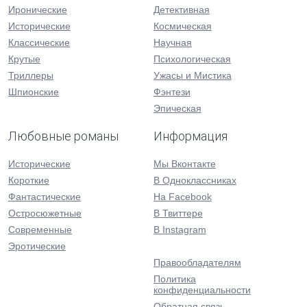
Иронические
Детективная
Исторические
Космическая
Классические
Научная
Крутые
Психологическая
Триллеры
Ужасы и Мистика
Шпионские
Фэнтези
Эпическая
Любовные романы
Информация
Исторические
Мы Вконтакте
Короткие
В Одноклассниках
Фантастические
На Facebook
Остросюжетные
В Твиттере
Современные
В Instagram
Эротические
Правообладателям
Политика
конфиденциальности
Обратная связь