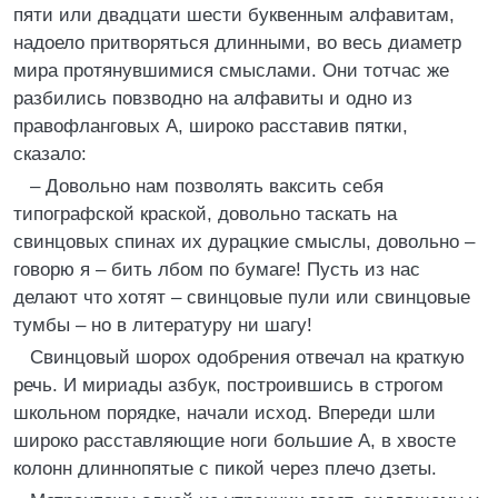
пяти или двадцати шести буквенным алфавитам,
надоело притворяться длинными, во весь диаметр
мира протянувшимися смыслами. Они тотчас же
разбились повзводно на алфавиты и одно из
правофланговых А, широко расставив пятки,
сказало:
– Довольно нам позволять ваксить себя
типографской краской, довольно таскать на
свинцовых спинах их дурацкие смыслы, довольно –
говорю я – бить лбом по бумаге! Пусть из нас
делают что хотят – свинцовые пули или свинцовые
тумбы – но в литературу ни шагу!
Свинцовый шорох одобрения отвечал на краткую
речь. И мириады азбук, построившись в строгом
школьном порядке, начали исход. Впереди шли
широко расставляющие ноги большие А, в хвосте
колонн длиннопятые с пикой через плечо дзеты.