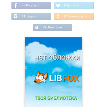
На Facebook
В Твиттере
В Instagram
В Одноклассниках
Мы Вконтакте