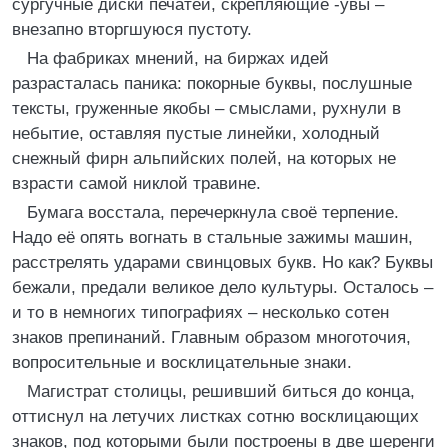
сургучные диски печатей, скрепляющие -увы –
внезапно вторгшуюся пустоту.
На фабриках мнений, на биржах идей
разрасталась паника: покорные буквы, послушные
тексты, груженные якобы – смыслами, рухнули в
небытие, оставляя пустые линейки, холодный
снежный фирн альпийских полей, на которых не
взрасти самой никлой травине.
Бумага восстала, перечеркнула своё терпение.
Надо её опять вогнать в стальные зажимы машин,
расстрелять ударами свинцовых букв. Но как? Буквы
бежали, предали великое дело культуры. Осталось –
и то в немногих типографиях – несколько сотен
знаков препинаний. Главным образом многоточия,
вопросительные и восклицательные знаки.
Магистрат столицы, решивший биться до конца,
оттиснул на летучих листках сотню восклицающих
знаков, под которыми были построены в две шеренги