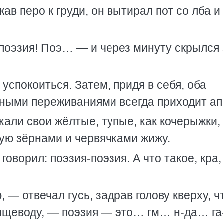
ав перо к груди, он вытирал пот со лба и
 поэзия! Поэ… — и через минуту скрылся 
и успокоиться. Затем, придя в себя, оба
ьными переживаниями всегда приходит ап
акали свои жёлтые, тупые, как кочерыжки,
ую зёрнами и червячками жижу.
ё говорил: поэзия-поэзия. А что такое, кра,
, — отвечал гусь, задрав голову кверху, 
пищеводу, — поэзия — это… гм… н-да… г