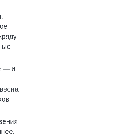
,
гое
кряду
ьные
е — и
 весна
хов
вения
днее,