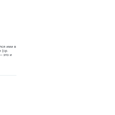
лся ими в
 (ср.
— это и