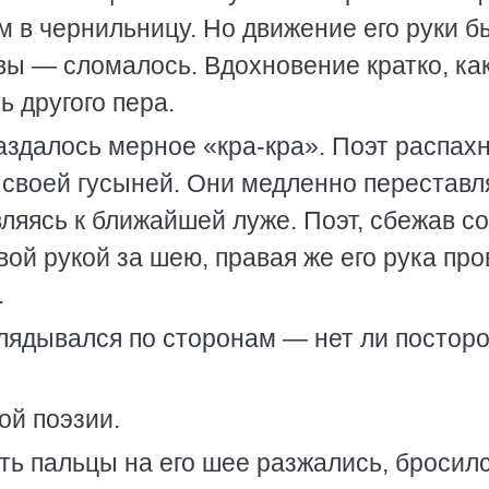
им в чернильницу. Но движение его руки 
вы — сломалось. Вдохновение кратко, ка
ь другого пера.
раздалось мерное «кра-кра». Поэт распах
о своей гусыней. Они медленно переставл
ляясь к ближайшей луже. Поэт, сбежав со
вой рукой за шею, правая же его рука пр
.
лядывался по сторонам — нет ли постор
ой поэзии.
уть пальцы на его шее разжались, бросил