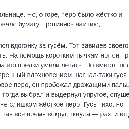
льнице. Но, о горе, перо было жёстко и
рвало бумагу, противясь наитию,
ся вдогонку за гусём. Тот, завидев своего
ть. На помощь коротким тычкам ног он п
а его предки умели летать. Но вместо по
ярённый вдохновением, нагнал-таки гуся.
новое перо, он пробежал дрожащими паль
о тогда выбрал и выдернул упругое, опуш
не слишком жёсткое перо. Гусь тихо, но
шая всё время вокруг, ткнула — раз, и ещ