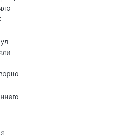
было
к
нул
яли
оворно
оннего
ся