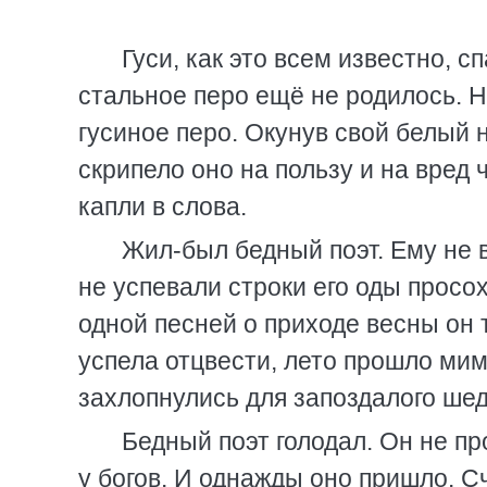
Гуси, как это всем известно, с
стальное перо ещё не родилось. 
гусиное перо. Окунув свой белый 
скрипело оно на пользу и на вре
капли в слова.
Жил-был бедный поэт. Ему не 
не успевали строки его оды просох
одной песней о приходе весны он т
успела отцвести, лето прошло мим
захлопнулись для запоздалого ше
Бедный поэт голодал. Он не п
у богов. И однажды оно пришло. С