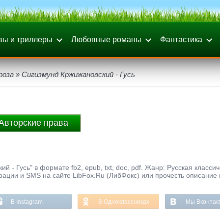
вы и триллеры
Любовные романы
Фантастика
роза
» Сигизмунд Кржижановский - Гусь
Авторские права
 - Гусь" в формате fb2, epub, txt, doc, pdf. Жанр: Русская класси
трации и SMS на сайте LibFox.Ru (ЛибФокс) или прочесть описание 
В Instagram
В Одноклассниках
Мы Вконтак