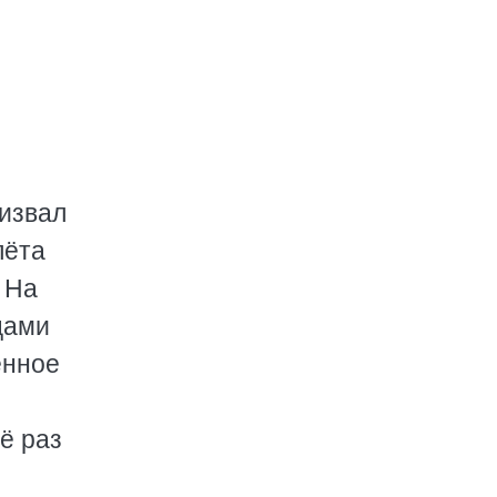
ризвал
лёта
 На
цами
енное
ё раз