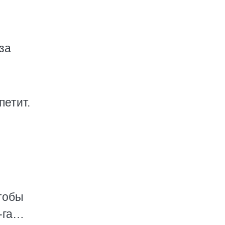
за
петит.
чтобы
а-га…