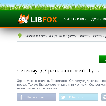
Читать книги
Детекти
LibFox
»
Книги
»
Проза
»
Русская классическая п
Сигизмунд Кржижановский - Гусь
Здесь можно скачать бесплатно "Сигизмунд Кржижановский
проза. Так же Вы можете читать книгу онлайн без регис
ознакомиться с отзывами.
На Facebook
В Твиттере