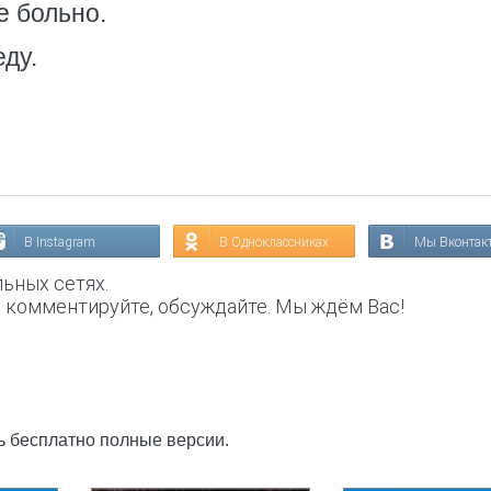
е больно.
еду.
В Instagram
В Одноклассниках
Мы Вконтак
ьных сетях.
, комментируйте, обсуждайте. Мы ждём Вас!
ть бесплатно полные версии.