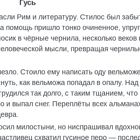
Гусь
пасли Рим и литературу. Стилос был забыт
На помощь пришло тонко очиненное, упру
носик в чёрные чернила, несколько веков 
д человеческой мысли, превращая чернил
везло. Стоило ему написать оду вельмож
нуть, как вельможа попадал в опалу. Над
рудился так долго, с таким тщанием, что
о и выпал снег. Переплёты всех альмана
девра.
росил милостыни, но ниспрашивал вдохно
частливец схватил гусиное перо — после