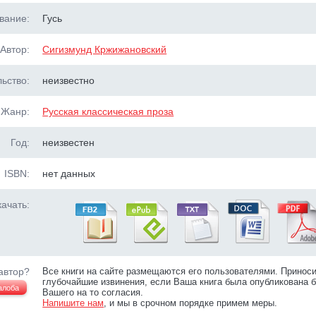
вание:
Гусь
Автор:
Сигизмунд Кржижановский
ьство:
неизвестно
Жанр:
Русская классическая проза
Год:
неизвестен
ISBN:
нет данных
ачать:
автор?
Все книги на сайте размещаются его пользователями. Принос
глубочайшие извинения, если Ваша книга была опубликована б
алоба
Вашего на то согласия.
Напишите нам
, и мы в срочном порядке примем меры.