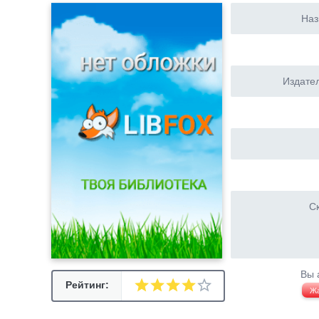
Наз
Издател
Ск
Вы 
Рейтинг:
Ж