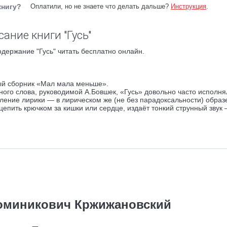
книгу?
Оплатили, но не знаете что делать дальше?
Инструкция
.
ание книги "Гусь"
одержание "Гусь" читать бесплатно онлайн.
ный сборник «Мал мала меньше».
ого слова, руководимой А.Бовшек, «Гусь» довольно часто исполня
ление лирики — в лирическом же (не без парадоксальности) образе
цепить крючком за кишки или сердце, издаёт тонкий струнный звук 
оминикович Кржижановский