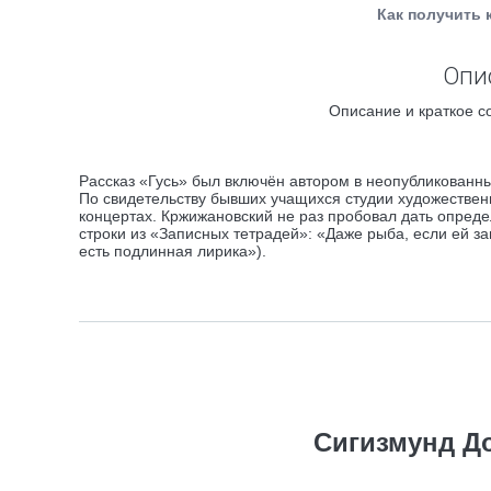
Как получить 
Опис
Описание и краткое с
Рассказ «Гусь» был включён автором в неопубликован
По свидетельству бывших учащихся студии художественн
концертах. Кржижановский не раз пробовал дать опреде
строки из «Записных тетрадей»: «Даже рыба, если ей за
есть подлинная лирика»).
Сигизмунд Д