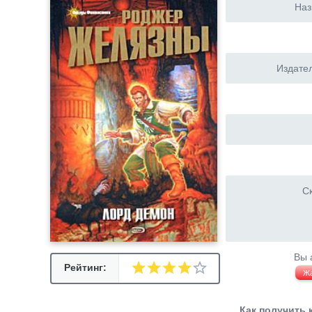
Наз
Издател
Ск
Вы 
Рейтинг:
Ж
Как получить 