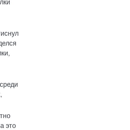
ылки
тиснул
рделся
лки,
осреди
,
стно
а это