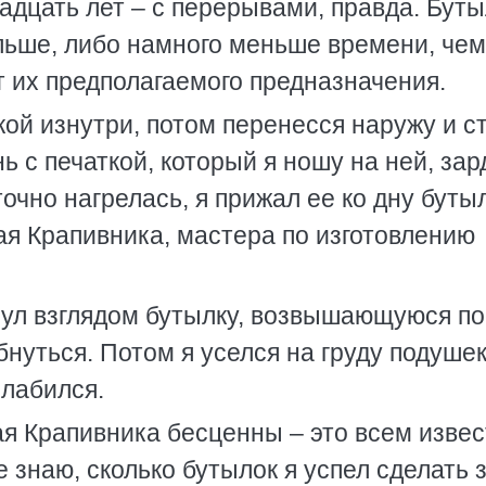
вадцать лет – с перерывами, правда. Бут
льше, либо намного меньше времени, чем
от их предполагаемого предназначения.
ой изнутри, потом перенесся наружу и с
нь с печаткой, который я ношу на ней, за
очно нагрелась, я прижал ее ко дну буты
ая Крапивника, мастера по изготовлению
инул взглядом бутылку, возвышающуюся п
бнуться. Потом я уселся на груду подушек
слабился.
ая Крапивника бесценны – это всем изве
 знаю, сколько бутылок я успел сделать з