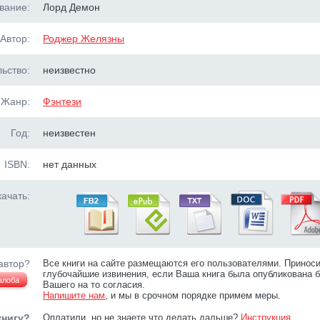
вание:
Лорд Демон
Автор:
Роджер Желязны
ьство:
неизвестно
Жанр:
Фэнтези
Год:
неизвестен
ISBN:
нет данных
ачать:
автор?
Все книги на сайте размещаются его пользователями. Принос
глубочайшие извинения, если Ваша книга была опубликована б
алоба
Вашего на то согласия.
Напишите нам
, и мы в срочном порядке примем меры.
книгу?
Оплатили, но не знаете что делать дальше?
Инструкция
.