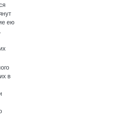
ся
янут
ие ею
.
их
ного
их в
и
о