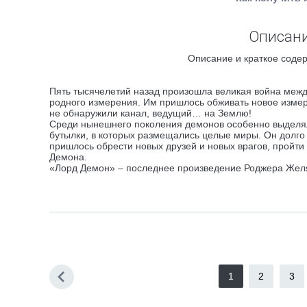
Описани
Описание и краткое содер
Пять тысячелетий назад произошла великая война межд
родного измерения. Им пришлось обживать новое измере
не обнаружили канал, ведущий… на Землю!
Среди нынешнего поколения демонов особенно выделялс
бутылки, в которых размещались целые миры. Он долго
пришлось обрести новых друзей и новых врагов, пройти 
Демона.
«Лорд Демон» – последнее произведение Роджера Желя
1
2
3