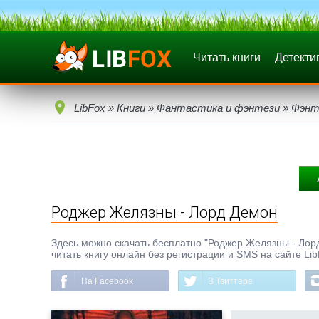
Читать книги
Детекти
LibFox
»
Книги
»
Фантастика и фэнтези
»
Фэнт
Роджер Желязны - Лорд Демон
Здесь можно скачать бесплатно "Роджер Желязны - Лорд 
читать книгу онлайн без регистрации и SMS на сайте Li
На Facebook
В Твиттере