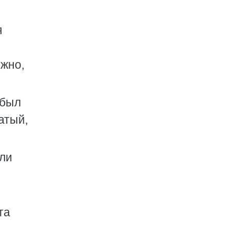
я
ожно,
 был
атый,
яли
та