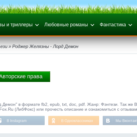
вы и триллеры
Любовные романы
Фантастика
ези
» Роджер Желязны - Лорд Демон
Авторские права
Демон" в формате fb2, epub, txt, doc, pdf. Жанр: Фэнтези. Так же
bFox.Ru (ЛибФокс) или прочесть описание и ознакомиться с отзывам
В Instagram
В Одноклассниках
Мы Вконтак