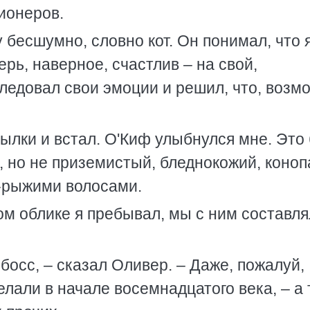
ионеров.
 бесшумно, словно кот. Он понимал, что 
рь, наверное, счастлив – на свой,
ледовал свои эмоции и решил, что, возм
тылки и встал. О'Киф улыбнулся мне. Это
, но не приземистый, бледнокожий, коноп
-рыжими волосами.
ком облике я пребывал, мы с ним составл
босс, – сказал Оливер. – Даже, пожалуй,
елали в начале восемнадцатого века, – а 