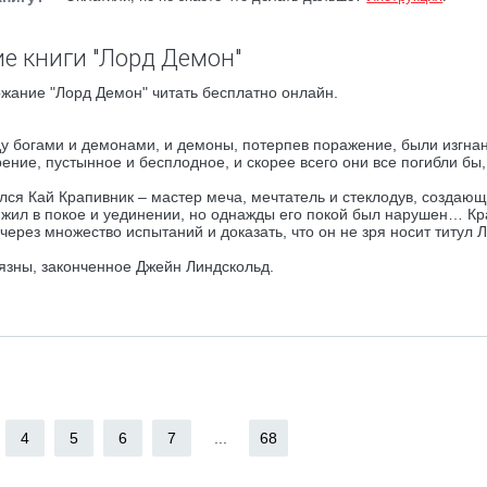
е книги "Лорд Демон"
жание "Лорд Демон" читать бесплатно онлайн.
у богами и демонами, и демоны, потерпев поражение, были изгна
ние, пустынное и бесплодное, и скорее всего они все погибли бы,
я Кай Крапивник – мастер меча, мечтатель и стеклодув, создаю
 жил в покое и уединении, но однажды его покой был нарушен… Кр
через множество испытаний и доказать, что он не зря носит титул 
зны, законченное Джейн Линдскольд.
4
5
6
7
...
68