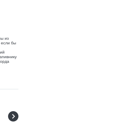
ны из
 если бы
щий
апивнику
Лорда