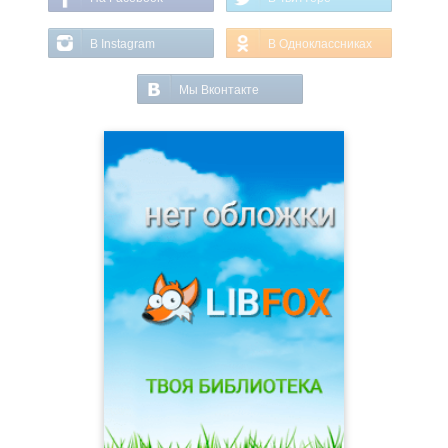
В Instagram
В Одноклассниках
Мы Вконтакте