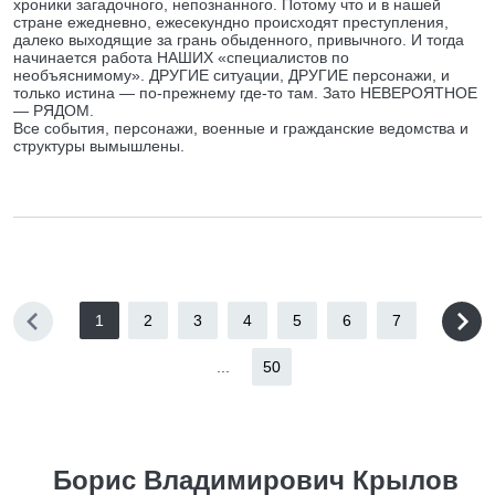
хроники загадочного, непознанного. Потому что и в нашей
стране ежедневно, ежесекундно происходят преступления,
далеко выходящие за грань обыденного, привычного. И тогда
начинается работа НАШИХ «специалистов по
необъяснимому». ДРУГИЕ ситуации, ДРУГИЕ персонажи, и
только истина — по-прежнему где-то там. Зато НЕВЕРОЯТНОЕ
— РЯДОМ.
Все события, персонажи, военные и гражданские ведомства и
структуры вымышлены.
1
2
3
4
5
6
7
...
50
Борис Владимирович Крылов