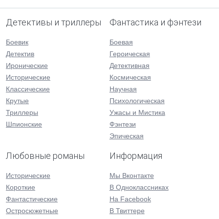
Детективы и триллеры
Фантастика и фэнтези
Боевик
Боевая
Детектив
Героическая
Иронические
Детективная
Исторические
Космическая
Классические
Научная
Крутые
Психологическая
Триллеры
Ужасы и Мистика
Шпионские
Фэнтези
Эпическая
Любовные романы
Информация
Исторические
Мы Вконтакте
Короткие
В Одноклассниках
Фантастические
На Facebook
Остросюжетные
В Твиттере