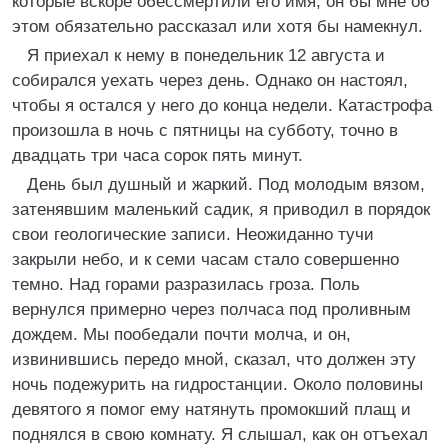
которые вскоре обессмертили его имя, он бы мне об
этом обязательно рассказал или хотя бы намекнул.
Я приехал к нему в понедельник 12 августа и
собирался уехать через день. Однако он настоял,
чтобы я остался у него до конца недели. Катастрофа
произошла в ночь с пятницы на субботу, точно в
двадцать три часа сорок пять минут.
День был душный и жаркий. Под молодым вязом,
затенявшим маленький садик, я приводил в порядок
свои геологические записи. Неожиданно тучи
закрыли небо, и к семи часам стало совершенно
темно. Над горами разразилась гроза. Поль
вернулся примерно через полчаса под проливным
дождем. Мы пообедали почти молча, и он,
извинившись передо мной, сказал, что должен эту
ночь подежурить на гидростанции. Около половины
девятого я помог ему натянуть промокший плащ и
поднялся в свою комнату. Я слышал, как он отъехал