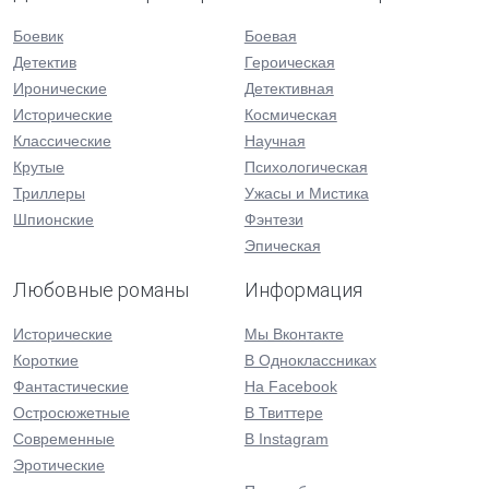
Боевик
Боевая
Детектив
Героическая
Иронические
Детективная
Исторические
Космическая
Классические
Научная
Крутые
Психологическая
Триллеры
Ужасы и Мистика
Шпионские
Фэнтези
Эпическая
Любовные романы
Информация
Исторические
Мы Вконтакте
Короткие
В Одноклассниках
Фантастические
На Facebook
Остросюжетные
В Твиттере
Современные
В Instagram
Эротические