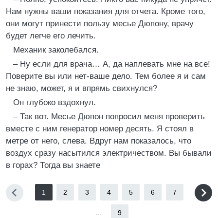
Нам нужны ваши показания для отчета. Кроме того,
они могут принести пользу месье Дюпону, врачу
будет легче его лечить.
Механик заколебался.
– Ну если для врача… А, да наплевать мне на все!
Поверите вы или нет-ваше дело. Тем более я и сам
не знаю, может, я и впрямь свихнулся?
Он глубоко вздохнул.
– Так вот. Месье Дюпон попросил меня проверить
вместе с ним генератор номер десять. Я стоял в
метре от него, слева. Вдруг нам показалось, что
воздух сразу насытился электричеством. Вы бывали
в горах? Тогда вы знаете
1
2
3
4
5
6
7
...
9