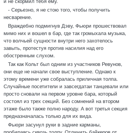
и не скормил тебя ему.
- Серьезно, я не стою того, чтобы получить
несварение.
Враждебно подмигнув Дэву, Фьюри прошествовал
мимо них и вошел в бар, где так громыхала музыка,
что волчьей сущности внутри него захотелось
завыть, протестуя против насилия над его
обостренным слухом.
Так как Кольт был одним из участников Ревунов,
они еще не начали свое выступление. Однако к
этому времени уже собралась приличная толпа.
Случайные посетители и завсегдатаи танцевали или
просто сновали на первом уровне бара, который
состоял из трех секций. Без сомнений на втором
этаже было также полно народу. А вот третья секция
предназначалась только для их вида.
Фьюри засунул руки в задние карманы,
пробираясь сквозь толпу. Отличить байкеров от