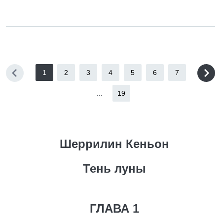
1
2
3
4
5
6
7
...
19
Шеррилин Кеньон
Тень луны
ГЛАВА 1