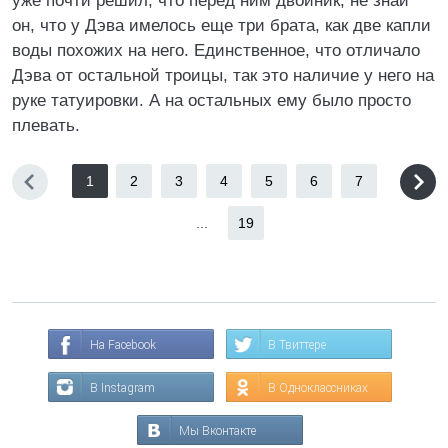
уже почти решил, что перед ним двойник, не знай
он, что у Дэва имелось еще три брата, как две капли
воды похожих на него. Единственное, что отличало
Дэва от остальной троицы, так это наличие у него на
руке татуировки. А на остальных ему было просто
плевать.
1
2
3
4
5
6
7
...
19
На Facebook
В Твиттере
В Instagram
В Одноклассниках
Мы Вконтакте