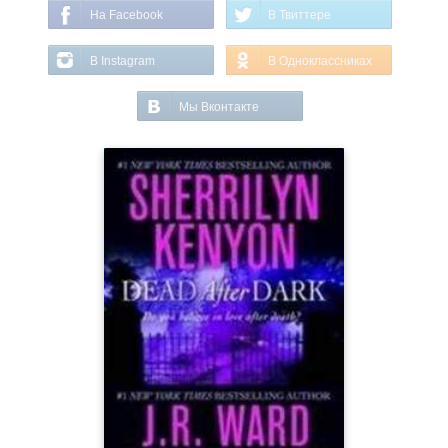
На Facebook
В Твиттере
В Instagram
В Одноклассниках
Мы Вконтакте