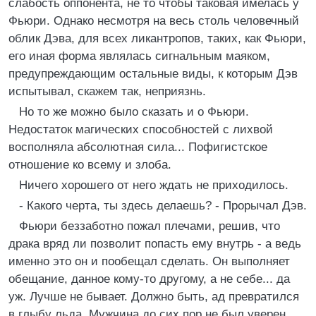
слабость оппонента, не то чтобы таковая имелась у
Фьюри. Однако несмотря на весь столь человечный
облик Дэва, для всех ликантропов, таких, как Фьюри,
его иная форма являлась сигнальным маяком,
предупреждающим остальные виды, к которым Дэв
испытывал, скажем так, неприязнь.
Но то же можно было сказать и о Фьюри.
Недостаток магических способностей с лихвой
восполняла абсолютная сила... Пофигистское
отношение ко всему и злоба.
Ничего хорошего от него ждать не приходилось.
- Какого черта, ты здесь делаешь? - Прорычал Дэв.
Фьюри беззаботно пожал плечами, решив, что
драка вряд ли позволит попасть ему внутрь - а ведь
именно это он и пообещал сделать. Он выполняет
обещание, данное кому-то другому, а не себе... да
уж. Лучше не бывает. Должно быть, ад превратился
в глыбу льда. Мужчина до сих пор не был уверен,