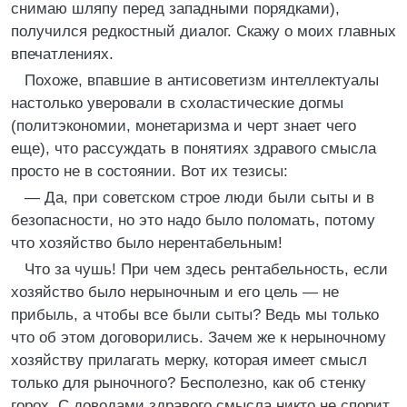
снимаю шляпу перед западными порядками),
получился редкостный диалог. Скажу о моих главных
впечатлениях.
Похоже, впавшие в антисоветизм интеллектуалы
настолько уверовали в схоластические догмы
(политэкономии, монетаризма и черт знает чего
еще), что рассуждать в понятиях здравого смысла
просто не в состоянии. Вот их тезисы:
— Да, при советском строе люди были сыты и в
безопасности, но это надо было поломать, потому
что хозяйство было нерентабельным!
Что за чушь! При чем здесь рентабельность, если
хозяйство было нерыночным и его цель — не
прибыль, а чтобы все были сыты? Ведь мы только
что об этом договорились. Зачем же к нерыночному
хозяйству прилагать мерку, которая имеет смысл
только для рыночного? Бесполезно, как об стенку
горох. С доводами здравого смысла никто не спорит