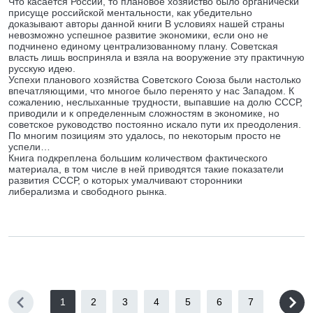
Что касается России, то плановое хозяйство было органически
присуще российской ментальности, как убедительно
доказывают авторы данной книги В условиях нашей страны
невозможно успешное развитие экономики, если оно не
подчинено единому централизованному плану. Советская
власть лишь восприняла и взяла на вооружение эту практичную
русскую идею.
Успехи планового хозяйства Советского Союза были настолько
впечатляющими, что многое было перенято у нас Западом. К
сожалению, неслыханные трудности, выпавшие на долю СССР,
приводили и к определенным сложностям в экономике, но
советское руководство постоянно искало пути их преодоления.
По многим позициям это удалось, по некоторым просто не
успели…
Книга подкреплена большим количеством фактического
материала, в том числе в ней приводятся такие показатели
развития СССР, о которых умалчивают сторонники
либерализма и свободного рынка.
1
2
3
4
5
6
7