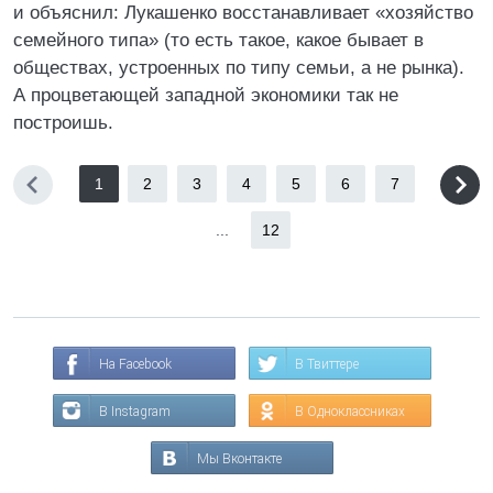
и объяснил: Лукашенко восстанавливает «хозяйство
семейного типа» (то есть такое, какое бывает в
обществах, устроенных по типу семьи, а не рынка).
А процветающей западной экономики так не
построишь.
1
2
3
4
5
6
7
...
12
На Facebook
В Твиттере
В Instagram
В Одноклассниках
Мы Вконтакте