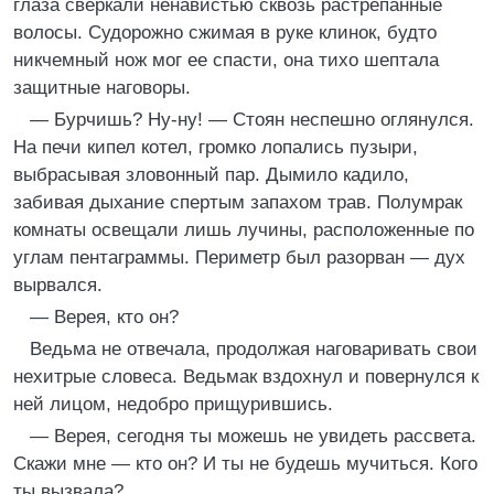
глаза сверкали ненавистью сквозь растрепанные
волосы. Судорожно сжимая в руке клинок, будто
никчемный нож мог ее спасти, она тихо шептала
защитные наговоры.
— Бурчишь? Ну-ну! — Стоян неспешно оглянулся.
На печи кипел котел, громко лопались пузыри,
выбрасывая зловонный пар. Дымило кадило,
забивая дыхание спертым запахом трав. Полумрак
комнаты освещали лишь лучины, расположенные по
углам пентаграммы. Периметр был разорван — дух
вырвался.
— Верея, кто он?
Ведьма не отвечала, продолжая наговаривать свои
нехитрые словеса. Ведьмак вздохнул и повернулся к
ней лицом, недобро прищурившись.
— Верея, сегодня ты можешь не увидеть рассвета.
Скажи мне — кто он? И ты не будешь мучиться. Кого
ты вызвала?