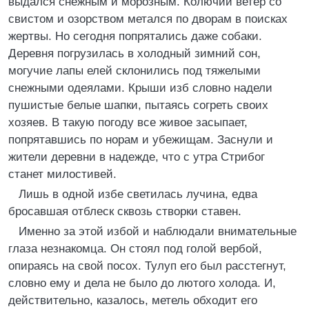
выдался снежным и морозным. Колючий ветер со
свистом и озорством метался по дворам в поисках
жертвы. Но сегодня попрятались даже собаки.
Деревня погрузилась в холодный зимний сон,
могучие лапы елей склонились под тяжелыми
снежными одеялами. Крыши изб словно надели
пушистые белые шапки, пытаясь согреть своих
хозяев. В такую погоду все живое засыпает,
попрятавшись по норам и убежищам. Заснули и
жители деревни в надежде, что с утра Стрибог
станет милостивей.
Лишь в одной избе светилась лучина, едва
бросавшая отблеск сквозь створки ставен.
Именно за этой избой и наблюдали внимательные
глаза незнакомца. Он стоял под голой вербой,
опираясь на свой посох. Тулуп его был расстегнут,
словно ему и дела не было до лютого холода. И,
действительно, казалось, метель обходит его