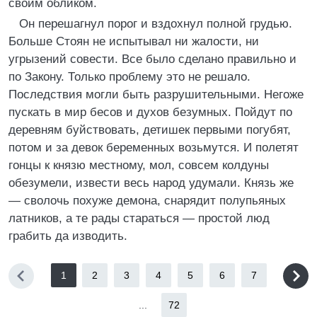
своим обликом.
Он перешагнул порог и вздохнул полной грудью.
Больше Стоян не испытывал ни жалости, ни
угрызений совести. Все было сделано правильно и
по Закону. Только проблему это не решало.
Последствия могли быть разрушительными. Негоже
пускать в мир бесов и духов безумных. Пойдут по
деревням буйствовать, детишек первыми погубят,
потом и за девок беременных возьмутся. И полетят
гонцы к князю местному, мол, совсем колдуны
обезумели, извести весь народ удумали. Князь же
— сволочь похуже демона, снарядит полупьяных
латников, а те рады стараться — простой люд
грабить да изводить.
1
2
3
4
5
6
7
...
72