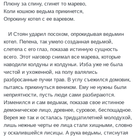
Плюну за спину, сгинет то марево,
Коли кошкою ведьма прикинется,
Опрокину котел с ее варевом.
И Стоян ударил посохом, опрокидывая ведьмин
котел. Пелена, так умело созданная ведьмой,
слетела с его глаз, показав истинную сущность
всего. Этот наговор снимал все марева, которые
наводили колдуны и колдуньи. Изба уже не была
чистой и ухоженной, на полу валялись
разбросанные пучки трав. В углу съежился домовик,
пытаясь прикинуться веником. Ему не нужны были
неприятности, пусть люди сами разбираются.
Изменился и сам ведьмак, показав свое истинное
демоническое лицо, древнее, суровое, беспощадное.
Верея же так и осталась тридцатилетней молодухой,
лишь нежные черты ее лица стали хищными, словно
у оскалившейся лисицы. А рука ведьмы, стиснутая