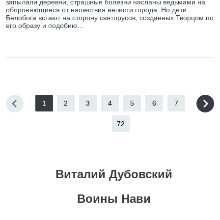
запылали деревни, страшные болезни насланы ведьмами на
обороняющиеся от нашествия нечисти города. Но дети
Белобога встают на сторону святорусов, созданных Творцом по
его образу и подобию…
1
2
3
4
5
6
7
...
72
Виталий Дубовский
Воины Нави