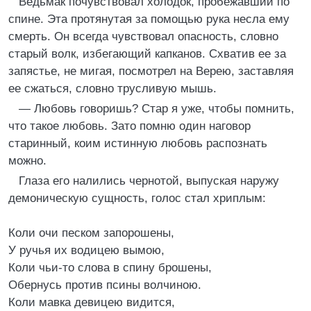
Ведьмак почувствовал холодок, пробежавший по
спине. Эта протянутая за помощью рука несла ему
смерть. Он всегда чувствовал опасность, словно
старый волк, избегающий капканов. Схватив ее за
запястье, не мигая, посмотрел на Верею, заставляя
ее сжаться, словно трусливую мышь.
— Любовь говоришь? Стар я уже, чтобы помнить,
что такое любовь. Зато помню один наговор
старинный, коим истинную любовь распознать
можно.
Глаза его налились чернотой, выпуская наружу
демоническую сущность, голос стал хриплым:
Коли очи песком запорошены,
У ручья их водицею вымою,
Коли чьи-то слова в спину брошены,
Обернусь против псины волчиною.
Коли мавка девицею видится,