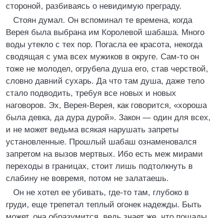
стороной, разбиваясь о невидимую преграду.
Стоян думал. Он вспоминал те времена, когда
Верея была выбрана им Королевой шабаша. Много
воды утекло с тех пор. Погасла ее красота, некогда
сводящая с ума всех мужиков в округе. Сам-то он
тоже не молодел, огрубела душа его, став черствой,
словно давний сухарь. Да что там душа, даже тело
стало подводить, требуя все новых и новых
наговоров. Эх, Верея-Верея, как говорится, «хороша
была девка, да дура дурой». Закон — один для всех,
и не может ведьма всякая нарушать запреты
установленные. Прошлый шабаш ознаменовался
запретом на вызов мертвых. Ибо есть меж мирами
переходы в границах, стоит лишь подтолкнуть в
слабину не вовремя, потом не залатаешь.
Он не хотел ее убивать, где-то там, глубоко в
груди, еще трепетал теплый огонек надежды. Быть
может, она образумится, ведь знает же, что пощады