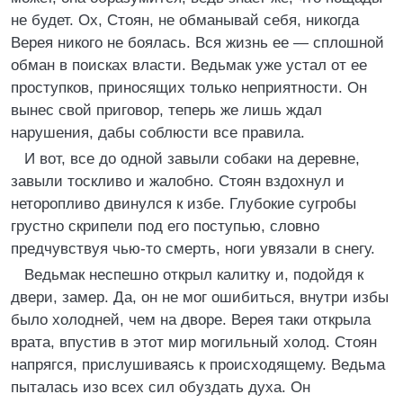
не будет. Ох, Стоян, не обманывай себя, никогда
Верея никого не боялась. Вся жизнь ее — сплошной
обман в поисках власти. Ведьмак уже устал от ее
проступков, приносящих только неприятности. Он
вынес свой приговор, теперь же лишь ждал
нарушения, дабы соблюсти все правила.
И вот, все до одной завыли собаки на деревне,
завыли тоскливо и жалобно. Стоян вздохнул и
неторопливо двинулся к избе. Глубокие сугробы
грустно скрипели под его поступью, словно
предчувствуя чью-то смерть, ноги увязали в снегу.
Ведьмак неспешно открыл калитку и, подойдя к
двери, замер. Да, он не мог ошибиться, внутри избы
было холодней, чем на дворе. Верея таки открыла
врата, впустив в этот мир могильный холод. Стоян
напрягся, прислушиваясь к происходящему. Ведьма
пыталась изо всех сил обуздать духа. Он