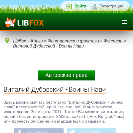
Войти
Регистрация
LibFox
»
Книги
»
Фантастика и фэнтези
»
Фэнтези
»
Виталий Дубовский - Воины Нави
Авторские права
Виталий Дубовский - Воины Нави
Здесь можно скачать бесплатно "Виталий Дубовский - Воины
Нави" в формате fb2, epub, txt, doc, pdf. Жанр: Фэнтези,
издательство Эксмо, год 2011. Так же Вы можете читать книгу
онлайн без регистрации и SMS на сайте LibFox.Ru (ЛибФокс)
или прочесть описание и ознакомиться с отзывами.
На Facebook
В Твиттере