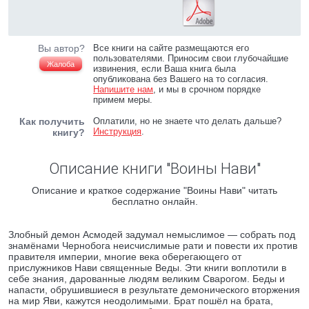
Вы автор?
Все книги на сайте размещаются его
пользователями. Приносим свои глубочайшие
Жалоба
извинения, если Ваша книга была
опубликована без Вашего на то согласия.
Напишите нам
, и мы в срочном порядке
примем меры.
Как получить
Оплатили, но не знаете что делать дальше?
Инструкция
.
книгу?
Описание книги "Воины Нави"
Описание и краткое содержание "Воины Нави" читать
бесплатно онлайн.
Злобный демон Асмодей задумал немыслимое — собрать под
знамёнами Чернобога неисчислимые рати и повести их против
правителя империи, многие века оберегающего от
прислужников Нави священные Веды. Эти книги воплотили в
себе знания, дарованные людям великим Сварогом. Беды и
напасти, обрушившиеся в результате демонического вторжения
на мир Яви, кажутся неодолимыми. Брат пошёл на брата,