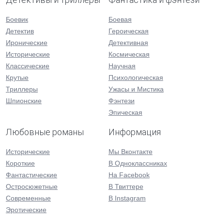
Боевик
Боевая
Детектив
Героическая
Иронические
Детективная
Исторические
Космическая
Классические
Научная
Крутые
Психологическая
Триллеры
Ужасы и Мистика
Шпионские
Фэнтези
Эпическая
Любовные романы
Информация
Исторические
Мы Вконтакте
Короткие
В Одноклассниках
Фантастические
На Facebook
Остросюжетные
В Твиттере
Современные
В Instagram
Эротические