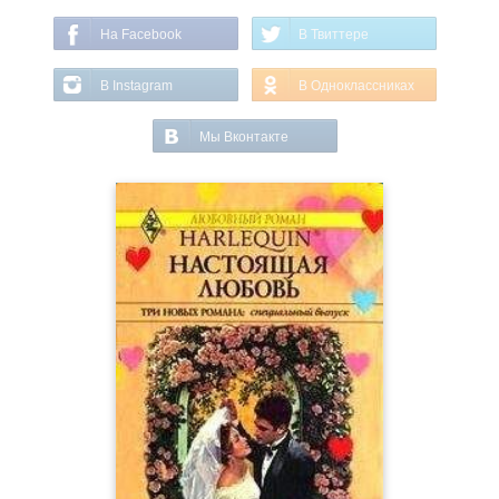
На Facebook
В Твиттере
В Instagram
В Одноклассниках
Мы Вконтакте