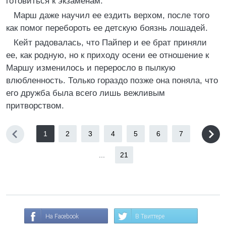
готовиться к экзаменам.
Марш даже научил ее ездить верхом, после того
как помог перебороть ее детскую боязнь лошадей.
Кейт радовалась, что Пайпер и ее брат приняли
ее, как родную, но к приходу осени ее отношение к
Маршу изменилось и переросло в пылкую
влюбленность. Только гораздо позже она поняла, что
его дружба была всего лишь вежливым
притворством.
1
2
3
4
5
6
7
...
21
На Facebook
В Твиттере