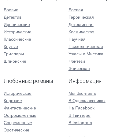
Боевик
Боевая
Детектив
Героическая
Иронические
Детективная
Исторические
Космическая
Классические
Научная
Крутые
Психологическая
Триллеры
Ужасы и Мистика
Шпионские
Фэнтези
Эпическая
Любовные романы
Информация
Исторические
Мы Вконтакте
Короткие
В Одноклассниках
Фантастические
На Facebook
Остросюжетные
В Твиттере
Современные
В Instagram
Эротические