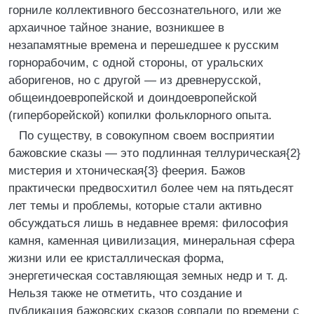
горниле коллективного бессознательного, или же
архаичное тайное знание, возникшее в
незапамятные времена и перешедшее к русским
горнорабочим, с одной стороны, от уральских
аборигенов, но с другой — из древнерусской,
общеиндоевропейской и доиндоевропейской
(гиперборейской) копилки фольклорного опыта.
По существу, в совокупном своем восприятии
бажовские сказы — это подлинная теллурическая{2}
мистерия и хтоническая{3} феерия. Бажов
практически предвосхитил более чем на пятьдесят
лет темы и проблемы, которые стали активно
обсуждаться лишь в недавнее время: философия
камня, каменная цивилизация, минеральная сфера
жизни или ее кристаллическая форма,
энергетическая составляющая земных недр и т. д.
Нельзя также не отметить, что создание и
публикация бажовских сказов совпали по времени с