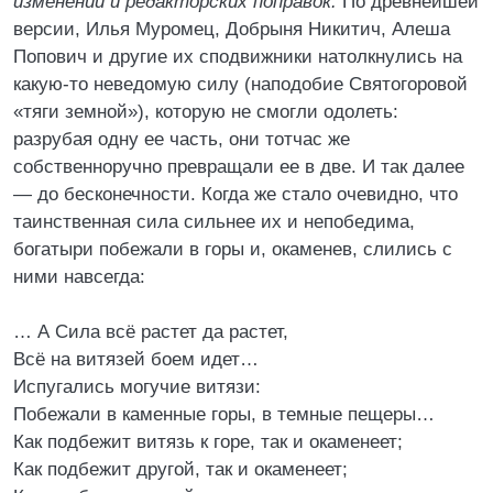
изменений и редакторских поправок.
По древнейшей
версии, Илья Муромец, Добрыня Никитич, Алеша
Попович и другие их сподвижники натолкнулись на
какую-то неведомую силу (наподобие Святогоровой
«тяги земной»), которую не смогли одолеть:
разрубая одну ее часть, они тотчас же
собственноручно превращали ее в две. И так далее
— до бесконечности. Когда же стало очевидно, что
таинственная сила сильнее их и непобедима,
богатыри побежали в горы и, окаменев, слились с
ними навсегда:
… А Сила всё растет да растет,
Всё на витязей боем идет…
Испугались могучие витязи:
Побежали в каменные горы, в темные пещеры…
Как подбежит витязь к горе, так и окаменеет;
Как подбежит другой, так и окаменеет;