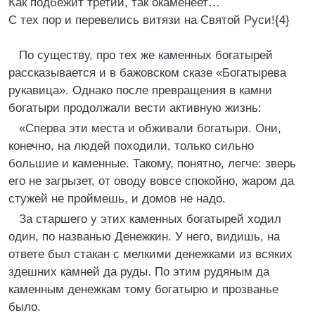
Как подбежит третий, так окаменеет…
С тех пор и перевелись витязи на Святой Руси!{4}
По существу, про тех же каменных богатырей
рассказывается и в бажовском сказе «Богатырева
рукавица». Однако после превращения в камни
богатыри продолжали вести активную жизнь:
«Сперва эти места и обживали богатыри. Они,
конечно, на людей походили, только сильно
большие и каменные. Такому, понятно, легче: зверь
его не загрызет, от оводу вовсе спокойно, жаром да
стужей не проймешь, и домов не надо.
За старшего у этих каменных богатырей ходил
один, по названью Денежкин. У него, видишь, на
ответе был стакан с мелкими денежками из всяких
здешних камней да руды. По этим рудяным да
каменным денежкам тому богатырю и прозванье
было.