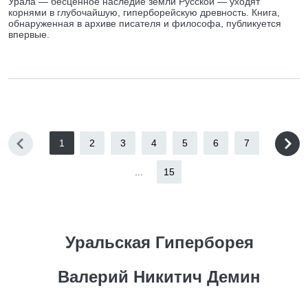
Урала — бесценное наследие земли Русской — уходят
корнями в глубочайшую, гиперборейскую древность. Книга,
обнаруженная в архиве писателя и философа, публикуется
впервые.
1
2
3
4
5
6
7
...
15
Уральская Гиперборея
Валерий Никитич Демин