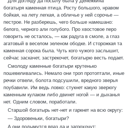
Для догляду да посылу была у Денежкина
богатыря каменная птица. Росту большого, нравом
бойкая, на лету легкая, а обличье у ней сорочье —
пестрое. Не разберешь, чего больше намешано:
белого, черного али голубого. Про хвостовое перо
говорить не осталось, — как радуга в смоле, а глаз
агатовый в веселом зеленом ободке. И сторожкая та
каменная сорока была. Чуть кого чужого заслышит,
сейчас заскачет, застрекочет, богатырю весть подает.
Смолоду каменные богатыри крутенько
пошевеливались. Немало они троп протоптали, иные
речки отвели, болота подсушили, вредного зверья
поубавили. Им ведь ловко: стукнет какую зверюгу
каменным кулаком либо двинет ногой — и дыханья
нет. Одним словом, поработали.
Старшой богатырь нет-нет и гаркнет на всю округу:
— Здоровеньки, богатыри?
А они подымутся враз да и загрохочут: