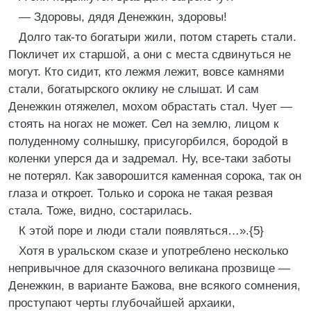
— Здоровы, дядя Денежкин, здоровы!
Долго так-то богатыри жили, потом стареть стали.
Покличет их старшой, а они с места сдвинуться не
могут. Кто сидит, кто лежмя лежит, вовсе камнями
стали, богатырского оклику не слышат. И сам
Денежкин отяжелел, мохом обрастать стал. Чует —
стоять на ногах не может. Сел на землю, лицом к
полуденному солнышку, присугорбился, бородой в
коленки уперся да и задремал. Ну, все-таки заботы
не потерял. Как заворошится каменная сорока, так он
глаза и откроет. Только и сорока не такая резвая
стала. Тоже, видно, состарилась.
К этой поре и люди стали появляться…».{5}
Хотя в уральском сказе и употреблено несколько
непривычное для сказочного великана прозвище —
Денежкин, в варианте Бажова, вне всякого сомнения,
проступают черты глубочайшей архаики,