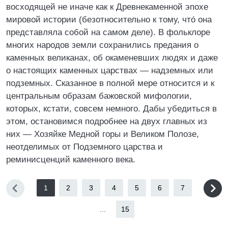
восходящей не иначе как к Древнекаменной эпохе
мировой истории (безотносительно к тому, что́ она
представляла собой на самом деле). В фольклоре
многих народов земли сохранились предания о
каменных великанах, об окаменевших людях и даже
о настоящих каменных царствах — надземных или
подземных. Сказанное в полной мере относится и к
центральным образам бажовской мифологии,
которых, кстати, совсем немного. Дабы убедиться в
этом, остановимся подробнее на двух главных из
них — Хозяйке Медной горы и Великом Полозе,
неотделимых от Подземного царства и
реминисценций каменного века.
1
2
3
4
5
6
7
...
15