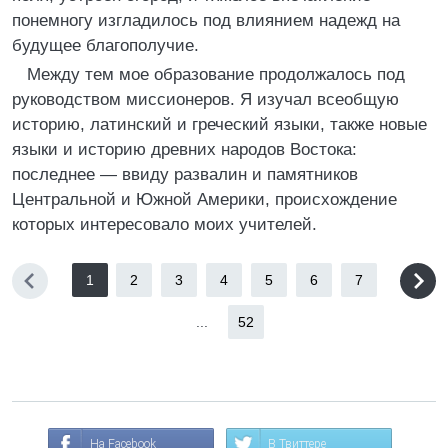
понемногу изгладилось под влиянием надежд на
будущее благополучие.
Между тем мое образование продолжалось под
руководством миссионеров. Я изучал всеобщую
историю, латинский и греческий языки, также новые
языки и историю древних народов Востока:
последнее — ввиду развалин и памятников
Центральной и Южной Америки, происхождение
которых интересовало моих учителей.
1
2
3
4
5
6
7
...
52
На Facebook
В Твиттере