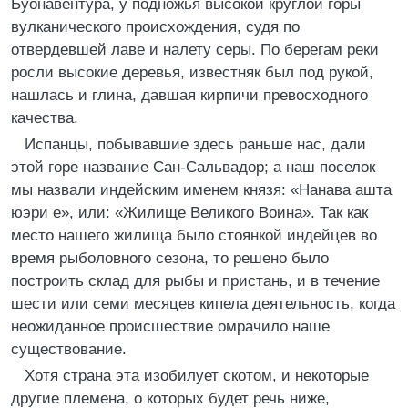
Буонавентура, у подножья высокой круглой горы
вулканического происхождения, судя по
отвердевшей лаве и налету серы. По берегам реки
росли высокие деревья, известняк был под рукой,
нашлась и глина, давшая кирпичи превосходного
качества.
Испанцы, побывавшие здесь раньше нас, дали
этой горе название Сан-Сальвадор; а наш поселок
мы назвали индейским именем князя: «Нанава ашта
юэри е», или: «Жилище Великого Воина». Так как
место нашего жилища было стоянкой индейцев во
время рыболовного сезона, то решено было
построить склад для рыбы и пристань, и в течение
шести или семи месяцев кипела деятельность, когда
неожиданное происшествие омрачило наше
существование.
Хотя страна эта изобилует скотом, и некоторые
другие племена, о которых будет речь ниже,