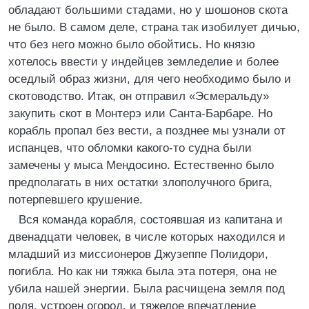
обладают большими стадами, но у шошонов скота
не было. В самом деле, страна так изобилует дичью,
что без него можно было обойтись. Но князю
хотелось ввести у индейцев земледелие и более
оседлый образ жизни, для чего необходимо было и
скотоводство. Итак, он отправил «Эсмеральду»
закупить скот в Монтерэ или Санта-Барбаре. Но
корабль пропал без вести, а позднее мы узнали от
испанцев, что обломки какого-то судна были
замечены у мыса Мендосино. Естественно было
предполагать в них остатки злополучного брига,
потерпевшего крушение.
Вся команда корабля, состоявшая из капитана и
двенадцати человек, в числе которых находился и
младший из миссионеров Джузеппе Полидори,
погибла. Но как ни тяжка была эта потеря, она не
убила нашей энергии. Была расчищена земля под
поля, устроен огород, и тяжелое впечатление