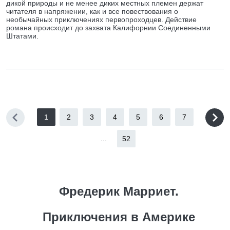
дикой природы и не менее диких местных племен держат
читателя в напряжении, как и все повествования о
необычайных приключениях первопроходцев. Действие
романа происходит до захвата Калифорнии Соединенными
Штатами.
1
2
3
4
5
6
7
...
52
Фредерик Марриет.
Приключения в Америке