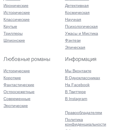
Иронические
Детективная
Исторические
Космическая
Классические
Научная
Крутые
Психологическая
Триллеры
Ужасы и Мистика
Шпионские
Фэнтези
Эпическая
Любовные романы
Информация
Исторические
Мы Вконтакте
Короткие
В Одноклассниках
Фантастические
На Facebook
Остросюжетные
В Твиттере
Современные
В Instagram
Эротические
Правообладателям
Политика
конфиденциальности