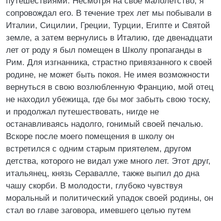
путешествиями. Несмотря на свое малолетство, я
сопровождал его. В течение трех лет мы побывали в
Италии, Сицилии, Греции, Турции, Египте и Святой
земле, а затем вернулись в Италию, где двенадцати
лет от роду я был помещен в Школу пропаганды в
Рим. Для изгнанника, страстно привязанного к своей
родине, не может быть покоя. Не имея возможности
вернуться в свою возлюбленную Францию, мой отец
не находил убежища, где бы мог забыть свою тоску,
и продолжал путешествовать, нигде не
останавливаясь надолго, гонимый своей печалью.
Вскоре после моего помещения в школу он
встретился с одним старым приятелем, другом
детства, которого не видал уже много лет. Этот друг,
итальянец, князь Серавалле, также выпил до дна
чашу скорби. В молодости, глубоко чувствуя
моральный и политический упадок своей родины, он
стал во главе заговора, имевшего целью путем