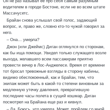
Он не раз называл ее про себя самым разумным
водителем в городе Бостоне, если не во всем штате
Массачусетс.
Брайан снова услышал свой голос, задающий
вопрос, и, право же, словно кто-то чужой говорил за
него.
– Она… умерла?
Джон (или Джеймс) Диган оглянулся по сторонам,
как бы ища помощи. Увидел только служащего возле
выхода, желавшего всем пассажирам приятно
провести вечер в Лос-Анджелесе. Время от времени
тот бросал тревожные взгляды в сторону кабины,
видимо обеспокоенный, как и Брайан, тем, что
экипаж может быть в какой-то степени виновным за
медленную утечку давления, превратившую
последние часы полета в сущий кошмар. Диган
посмотрел на Брайана еще раз и кивнул.
– Да. Боюсь, что умерла. Может, пройдем со мной,