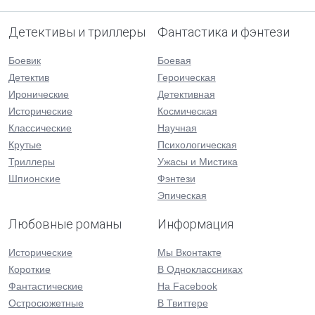
Детективы и триллеры
Фантастика и фэнтези
Боевик
Боевая
Детектив
Героическая
Иронические
Детективная
Исторические
Космическая
Классические
Научная
Крутые
Психологическая
Триллеры
Ужасы и Мистика
Шпионские
Фэнтези
Эпическая
Любовные романы
Информация
Исторические
Мы Вконтакте
Короткие
В Одноклассниках
Фантастические
На Facebook
Остросюжетные
В Твиттере