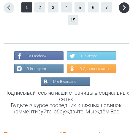
1
2
3
4
5
6
7
...
15
На Facebook
В Твиттере
В Instagram
В Одноклассниках
Мы Вконтакте
Подписывайтесь на наши страницы в социальных
сетях.
Будьте в курсе последних книжных новинок,
комментируйте, обсуждайте. Мы ждём Вас!