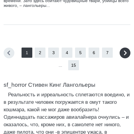
времени. Зато здесь обитают чудовищные твари, убийцы всего
живого, – лангольеры...
1
2
3
4
5
6
7
...
15
sf_horror Стивен Кинг Лангольеры
Реальность и ирреальность сплетаются воедино, и
в результате человек погружается в омут такого
кошмара, какой не мог даже вообразить!
Одиннадцать пассажиров авиалайнера очнулись – и
оказалось, что, кроме них, в самолете нет никого,
даже пилота, что они -в эпицентре ужаса, в