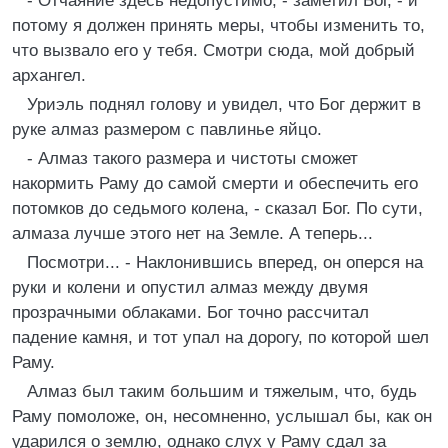
- Отчаяние здесь недопустимо, - заметил Бог, - и
потому я должен принять меры, чтобы изменить то,
что вызвало его у тебя. Смотри сюда, мой добрый
архангел.
Уриэль поднял голову и увидел, что Бог держит в
руке алмаз размером с павлинье яйцо.
- Алмаз такого размера и чистоты сможет
накормить Раму до самой смерти и обеспечить его
потомков до седьмого колена, - сказал Бог. По сути,
алмаза лучше этого нет на Земле. А теперь...
Посмотри... - Наклонившись вперед, он оперся на
руки и колени и опустил алмаз между двумя
прозрачными облаками. Бог точно рассчитал
падение камня, и тот упал на дорогу, по которой шел
Раму.
Алмаз был таким большим и тяжелым, что, будь
Раму помоложе, он, несомненно, услышал бы, как он
ударился о землю, однако слух у Раму сдал за