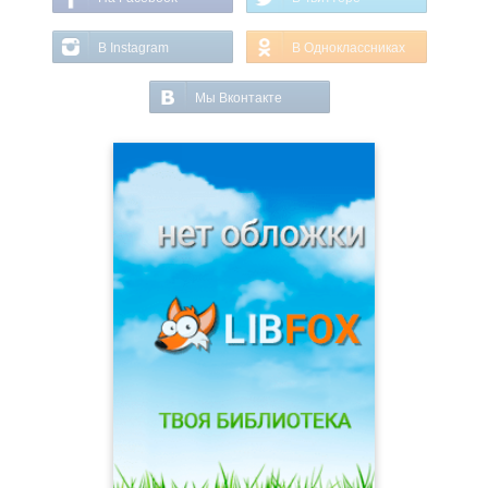
В Instagram
В Одноклассниках
Мы Вконтакте