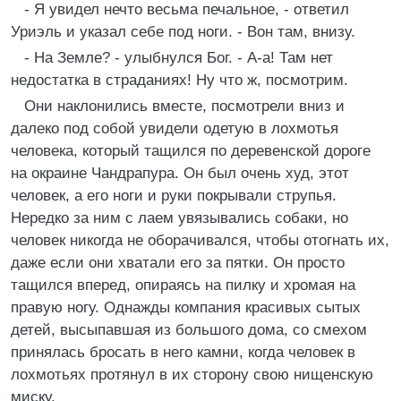
- Я увидел нечто весьма печальное, - ответил
Уриэль и указал себе под ноги. - Вон там, внизу.
- На Земле? - улыбнулся Бог. - А-а! Там нет
недостатка в страданиях! Ну что ж, посмотрим.
Они наклонились вместе, посмотрели вниз и
далеко под собой увидели одетую в лохмотья
человека, который тащился по деревенской дороге
на окраине Чандрапура. Он был очень худ, этот
человек, а его ноги и руки покрывали струпья.
Нередко за ним с лаем увязывались собаки, но
человек никогда не оборачивался, чтобы отогнать их,
даже если они хватали его за пятки. Он просто
тащился вперед, опираясь на пилку и хромая на
правую ногу. Однажды компания красивых сытых
детей, высыпавшая из большого дома, со смехом
принялась бросать в него камни, когда человек в
лохмотьях протянул в их сторону свою нищенскую
миску.