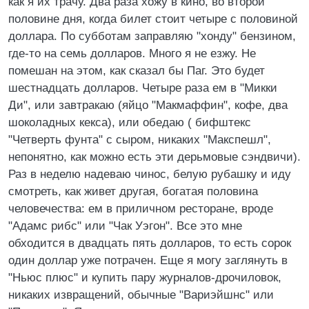
как я их трачу. Два раза хожу в кино, во второй
половине дня, когда билет стоит четыре с половиной
доллара. По субботам заправляю "хонду" бензином,
где-то на семь долларов. Много я не езжу. Не
помешан на этом, как сказал бы Паг. Это будет
шестнадцать долларов. Четыре раза ем в "Микки
Ди", или завтракаю (яйцо "Макмаффин", кофе, два
шоколадных кекса), или обедаю ( бифштекс
"Четверть фунта" с сыром, никаких "Макспешл",
непонятно, как можно есть эти дерьмовые сэндвичи).
Раз в неделю надеваю чинос, белую рубашку и иду
смотреть, как живет другая, богатая половина
человечества: ем в приличном ресторане, вроде
"Адамс рибс" или "Чак Уэгон". Все это мне
обходится в двадцать пять долларов, то есть сорок
один доллар уже потрачен. Еще я могу заглянуть в
"Ньюс плюс" и купить пару журналов-дрочиловок,
никаких извращений, обычные "Вариэйшнс" или