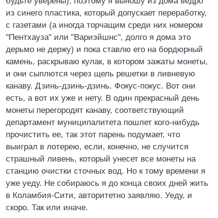
будьте уверены), поэтому я выношу из дома ведро
из синего пластика, который допускает переработку,
с газетами (а иногда торчащим среди них номером
"Пентхауза" или "Вариэйшнс", долго я дома это
дерьмо не держу) и пока ставлю его на бордюрный
камень, раскрываю кулак, в котором зажаты монеты,
и они сыплются через щель решетки в ливневую
канаву. Дзинь-дзинь-дзинь. Фокус-покус. Вот они
есть, а вот их уже и нету. В один прекрасный день
монеты перегородят канаву, соответствующий
департамент муниципалитета пошлет кого-нибудь
прочистить ее, так этот парень подумает, что
выиграл в лотерею, если, конечно, не случится
страшный ливень, который унесет все монеты на
станцию очистки сточных вод. Но к тому времени я
уже уеду. Не собираюсь я до конца своих дней жить
в Коламбия-Сити, авторитетно заявляю. Уеду, и
скоро. Так или иначе.