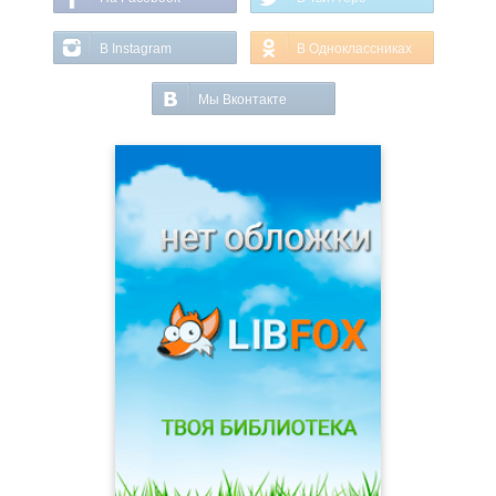
В Instagram
В Одноклассниках
Мы Вконтакте