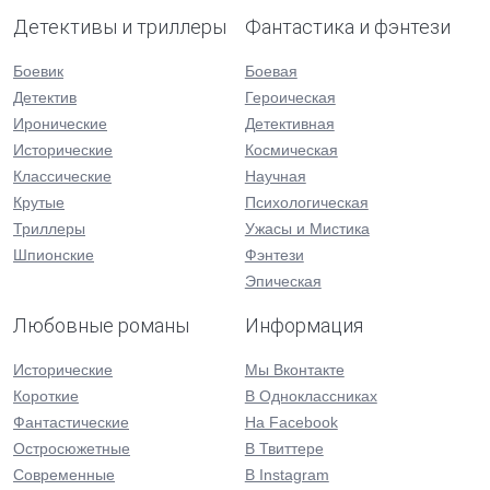
Детективы и триллеры
Фантастика и фэнтези
Боевик
Боевая
Детектив
Героическая
Иронические
Детективная
Исторические
Космическая
Классические
Научная
Крутые
Психологическая
Триллеры
Ужасы и Мистика
Шпионские
Фэнтези
Эпическая
Любовные романы
Информация
Исторические
Мы Вконтакте
Короткие
В Одноклассниках
Фантастические
На Facebook
Остросюжетные
В Твиттере
Современные
В Instagram