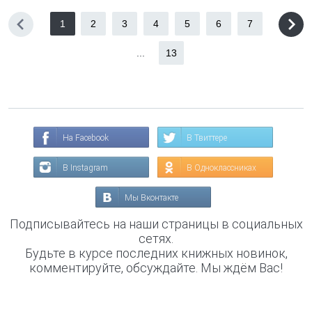
1
2
3
4
5
6
7
...
13
На Facebook
В Твиттере
В Instagram
В Одноклассниках
Мы Вконтакте
Подписывайтесь на наши страницы в социальных
сетях.
Будьте в курсе последних книжных новинок,
комментируйте, обсуждайте. Мы ждём Вас!