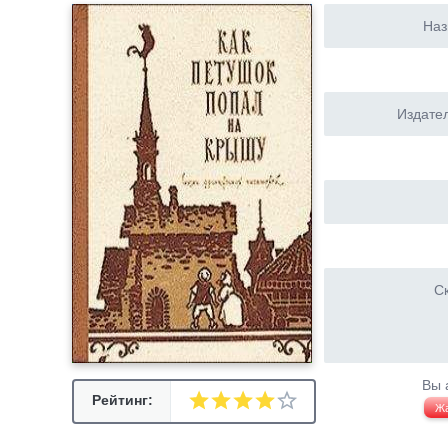
Наз
Издател
Ск
Вы 
Рейтинг:
Ж