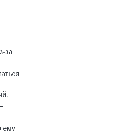
з-за
паться
ый.
—
о ему