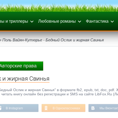
вы и триллеры
Любовные романы
Фантастика
» Поль Вайян-Кутюрье - Бедный Ослик и жирная Свинья
Авторские права
к и жирная Свинья
едный Ослик и жирная Свинья" в формате fb2, epub, txt, doc, pdf. 
е читать книгу онлайн без регистрации и SMS на сайте LibFox.Ru (Л
В Instagram
В Одноклассниках
Мы Вконтак