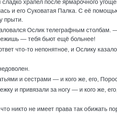
 сладко храпел после ярмарочного угоще
лась и его Суковатая Палка. С её помощь
у прыти.
жаловался Ослик телеграфным столбам. 
Бежишь — тебя бьют ещё больнее!
твет что-то непонятное, и Ослику казало
недоволен.
атьями и сестрами — и кого же, его, Поро
ежку и привязали за ногу — и кого же, его
 что никто не имеет права так обижать по