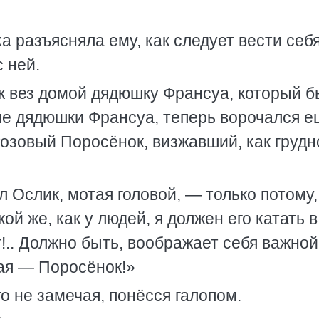
 разъясняла ему, как следует вести себя
 ней.
к вез домой дядюшку Франсуа, который 
оме дядюшки Франсуа, теперь ворочался 
Розовый Поросёнок, визжавший, как грудн
Ослик, мотая головой, — только потому,
ой же, как у людей, я должен его катать в
т!.. Должно быть, воображает себя важной
ая — Поросёнок!»
о не замечая, понёсся галопом.