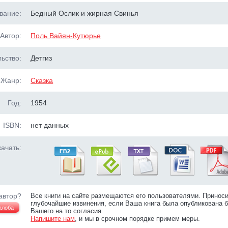
вание:
Бедный Ослик и жирная Свинья
Автор:
Поль Вайян-Кутюрье
ьство:
Детгиз
Жанр:
Сказка
Год:
1954
ISBN:
нет данных
ачать:
автор?
Все книги на сайте размещаются его пользователями. Принос
глубочайшие извинения, если Ваша книга была опубликована б
алоба
Вашего на то согласия.
Напишите нам
, и мы в срочном порядке примем меры.