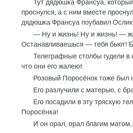
Тут дядюшка Франсуа, который
проснулся, а с ним вместе просну
дядюшка Франсуа поубавил Ослик
— Ну и жизнь! Ну и жизнь! — 
Останавливаешься — тебя бьют! 
Телеграфные столбы гудели в о
что они его жалеют.
Розовый Поросёнок тоже был 
Его разлучили с матерью, с бр
Его посадили в эту тряскую тел
Поросёнка!
И он орал, орал благим матом,