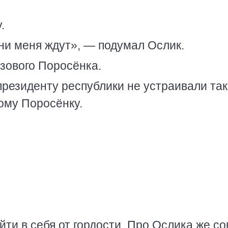
.
они меня ждут», — подумал Ослик.
озового Поросёнка.
президенту республики не устраивали та
ому Поросёнку.
ти в себя от гордости. Про Ослика же с