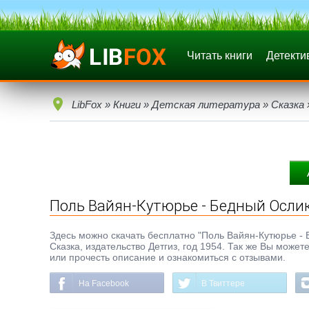
Читать книги
Детекти
LibFox
»
Книги
»
Детская литература
»
Сказка
Поль Вайян-Кутюрье - Бедный Осли
Здесь можно скачать бесплатно "Поль Вайян-Кутюрье - Б
Сказка, издательство Детгиз, год 1954. Так же Вы может
или прочесть описание и ознакомиться с отзывами.
На Facebook
В Твиттере