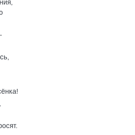
ния,
ю
—
сь,
сёнка!
,
росят.