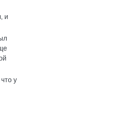
, и
был
еще
ой
 что у