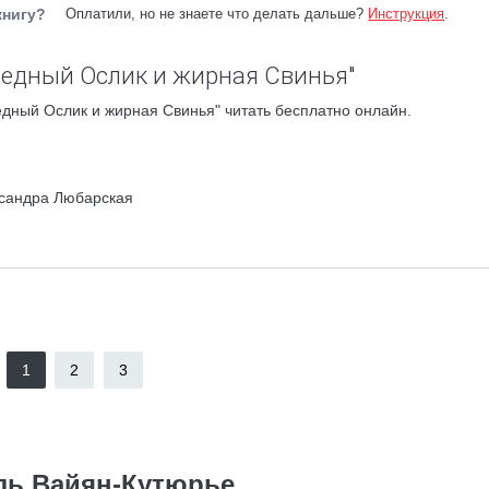
книгу?
Оплатили, но не знаете что делать дальше?
Инструкция
.
Бедный Ослик и жирная Свинья"
дный Ослик и жирная Свинья" читать бесплатно онлайн.
ксандра Любарская
1
2
3
ль Вайян-Кутюрье