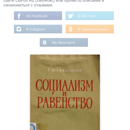
сайте LibFox.Ru (ЛибФокс) или прочесть описание и
ознакомиться с отзывами.
На Facebook
В Твиттере
В Instagram
В Одноклассниках
Мы Вконтакте