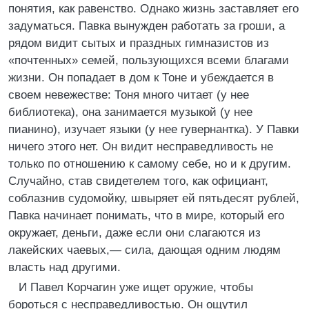
понятия, как равенство. Однако жизнь заставляет его
задуматься. Павка вынужден работать за гроши, а
рядом видит сытых и праздных гимназистов из
«почтенных» семей, пользующихся всеми благами
жизни. Он попадает в дом к Тоне и убеждается в
своем невежестве: Тоня много читает (у нее
библиотека), она занимается музыкой (у нее
пианино), изучает языки (у нее гувернантка). У Павки
ничего этого нет. Он видит несправедливость не
только по отношению к самому себе, но и к другим.
Случайно, став свидетелем того, как официант,
соблазнив судомойку, швыряет ей пятьдесят рублей,
Павка начинает понимать, что в мире, который его
окружает, деньги, даже если они слагаются из
лакейских чаевых,— сила, дающая одним людям
власть над другими.
И Павел Корчагин уже ищет оружие, чтобы
бороться с несправедливостью. Он ощутил