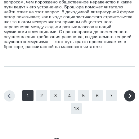
вопросом, чем порождено общественное неравенство и какие
пути ведут к его устранению. Брошюра поможет читателю
найти ответ на этот вопрос. В доходчивой литературной форме
автор показывает, как в ходе социалистического строительства
шаг за шагом искореняются причины общественного
неравенства между людьми разных классов и наций,
мужчинами и женщинами. От равноправия до постепенного
осуществления требования равенства, выдвигаемого теорией
научного коммунизма — этот путь кратко прослеживается в
брошюре, рассчитанной на массового читателя.
1
2
3
4
5
6
7
...
18