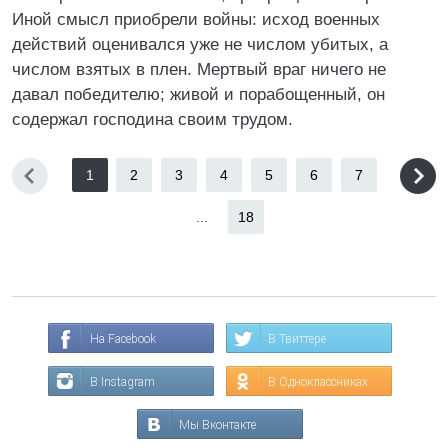
Иной смысл приобрели войны: исход военных
действий оценивался уже не числом убитых, а
числом взятых в плен. Мертвый враг ничего не
давал победителю; живой и порабощенный, он
содержал господина своим трудом.
1
2
3
4
5
6
7
...
18
На Facebook
В Твиттере
В Instagram
В Одноклассниках
Мы Вконтакте