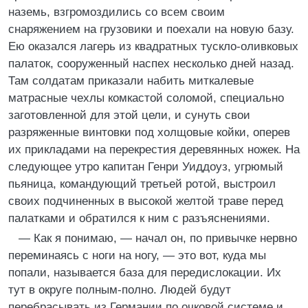
наземь, взгромоздились со всем своим
снаряжением на грузовики и поехали на новую базу.
Ею оказался лагерь из квадратных тускло-оливковых
палаток, сооруженный наспех несколько дней назад.
Там солдатам приказали набить миткалевые
матрасные чехлы комкастой соломой, специально
заготовленной для этой цели, и сунуть свои
разряженные винтовки под холщовые койки, оперев
их прикладами на перекрестия деревянных ножек. На
следующее утро капитан Генри Уиддоуз, угрюмый
пьяница, командующий третьей ротой, выстроил
своих подчиненных в высокой желтой траве перед
палатками и обратился к ним с разъяснениями.
— Как я понимаю, — начал он, по привычке нервно
переминаясь с ноги на ногу, — это вот, куда мы
попали, называется база для передислокации. Их
тут в округе полным-полно. Людей будут
перебрасывать из Германии по очковой системе и