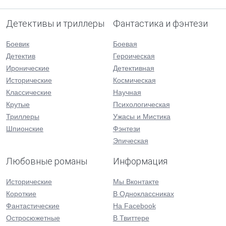
Детективы и триллеры
Фантастика и фэнтези
Боевик
Боевая
Детектив
Героическая
Иронические
Детективная
Исторические
Космическая
Классические
Научная
Крутые
Психологическая
Триллеры
Ужасы и Мистика
Шпионские
Фэнтези
Эпическая
Любовные романы
Информация
Исторические
Мы Вконтакте
Короткие
В Одноклассниках
Фантастические
На Facebook
Остросюжетные
В Твиттере