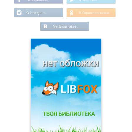
В Instagram
В Одноклассниках
Мы Вконтакте