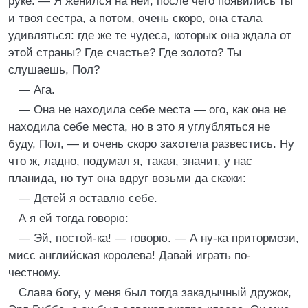
руке. — Я женился на ней, после чего появились ты
и твоя сестра, а потом, очень скоро, она стала
удивляться: где же те чудеса, которых она ждала от
этой страны? Где счастье? Где золото? Ты
слушаешь, Пол?
— Ага.
— Она не находила себе места — ого, как она не
находила себе места, но в это я углубляться не
буду, Пол, — и очень скоро захотела развестись. Ну
что ж, ладно, подумал я, такая, значит, у нас
планида, но тут она вдруг возьми да скажи:
— Детей я оставлю себе.
А я ей тогда говорю:
— Эй, постой-ка! — говорю. — А ну-ка притормози,
мисс английская королева! Давай играть по-
честному.
Слава богу, у меня был тогда закадычный дружок,