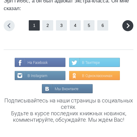
Эрл Гиббс, а он был адвокат экстра-класса. Он мне
сказал:
1
2
3
4
5
6
На Facebook
В Твиттере
В Instagram
В Одноклассниках
Мы Вконтакте
Подписывайтесь на наши страницы в социальных
сетях.
Будьте в курсе последних книжных новинок,
комментируйте, обсуждайте. Мы ждём Вас!