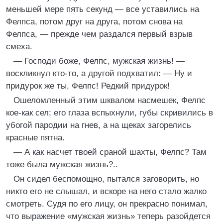
меньшей мере пять секунд — все уставились на
Фелпса, потом друг на друга, потом снова на
Фелпса, — прежде чем раздался первый взрыв
смеха.
— Господи боже, Фелпс, мужская жизнь! —
воскликнул кто-то, а другой подхватил: — Ну и
придурок же ты, Фелпс! Редкий придурок!
Ошеломленный этим шквалом насмешек, Фелпс
кое-как сел; его глаза вспыхнули, губы скривились в
убогой пародии на гнев, а на щеках загорелись
красные пятна.
— А как насчет твоей сраной шахты, Фелпс? Там
тоже была мужская жизнь?..
Он сидел беспомощно, пытался заговорить, но
никто его не слышал, и вскоре на него стало жалко
смотреть. Судя по его лицу, он прекрасно понимал,
что выражение «мужская жизнь» теперь разойдется