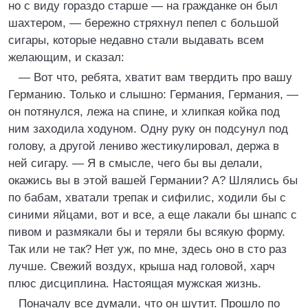
но с виду гораздо старше — на гражданке он был
шахтером, — бережно стряхнул пепел с большой
сигары, которые недавно стали выдавать всем
желающим, и сказал:
— Вот что, ребята, хватит вам твердить про вашу
Германию. Только и слышно: Германия, Германия, —
он потянулся, лежа на спине, и хлипкая койка под
ним заходила ходуном. Одну руку он подсунул под
голову, а другой лениво жестикулировал, держа в
ней сигару. — Я в смысле, чего бы вы делали,
окажись вы в этой вашей Германии? А? Шлялись бы
по бабам, хватали трепак и сифилис, ходили бы с
синими яйцами, вот и все, а еще лакали бы шнапс с
пивом и размякали бы и теряли бы всякую форму.
Так или не так? Нет уж, по мне, здесь оно в сто раз
лучше. Свежий воздух, крыша над головой, харч
плюс дисциплина. Настоящая мужская жизнь.
Поначалу все думали, что он шутит. Прошло по