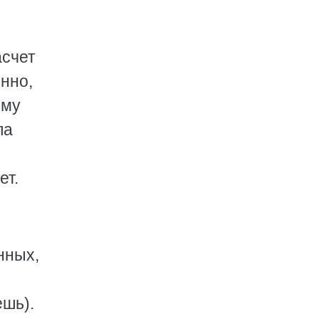
асчет
енно,
ому
ла
ет.
нных,
ешь).