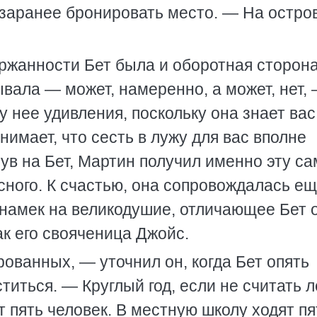
 заранее бронировать место. — На остро
ржанности Бет была и оборотная сторона
ывала — может, намеренно, а может, нет, 
 нее удивления, поскольку она знает вас
нимает, что сесть в лужу для вас вполне
нув на Бет, Мартин получил именно эту с
сного. К счастью, она сопровождалась ещ
 намек на великодушие, отличающее Бет 
к его свояченица Джойс.
ованных, — уточнил он, когда Бет опять
иться. — Круглый год, если не считать л
т пять человек. В местную школу ходят п