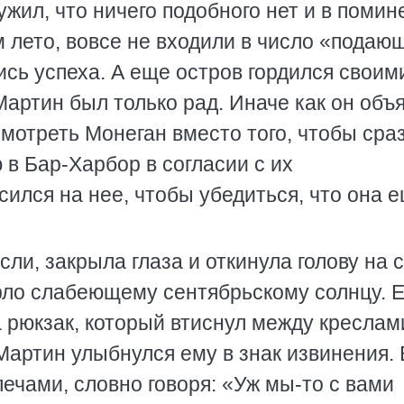
жил, что ничего подобного нет и в помин
 лето, вовсе не входили в число «подаю
сь успеха. А еще остров гордился своим
ртин был только рад. Иначе как он объ
мотреть Монеган вместо того, чтобы сра
в Бар-Харбор в согласии с их
ился на нее, чтобы убедиться, что она 
ли, закрыла глаза и откинула голову на 
орло слабеющему сентябрьскому солнцу. 
 рюкзак, который втиснул между креслам
артин улыбнулся ему в знак извинения. 
ечами, словно говоря: «Уж мы-то с вами