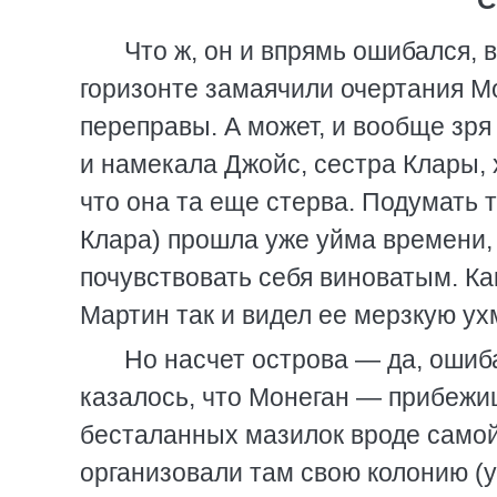
Что ж, он и впрямь ошибался, 
горизонте замаячили очертания Мо
переправы. А может, и вообще зря 
и намекала Джойс, сестра Клары, х
что она та еще стерва. Подумать то
Клара) прошла уже уйма времени, 
почувствовать себя виноватым. Как
Мартин так и видел ее мерзкую ух
Но насчет острова — да, ошиба
казалось, что Монеган — прибежи
бесталанных мазилок вроде самой
организовали там свою колонию (у