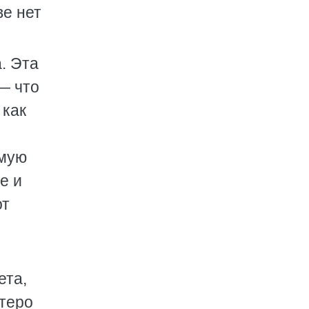
ве нет
. Эта
— что
 как
амую
е и
от
ета,
ятеро