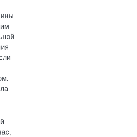
чины.
ким
ьной
ния
сли
ом.
ыла
ой
час,