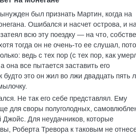
вынужден был признать Мартин, когда на
негана. Ошибался и насчет острова, и н
затеял всю эту поездку — на что, собств
отя тогда он не очень-то ее слушал, пот
лько: ведь с тех пор (с тех пор, как умер
а она все пытается заставить его
 будто это он жил во лжи двадцать пять л
мылочку.
лся. Не так его себе представлял. Ему
ще для своры полуголодных, самовлюбле
 Джойс. Для неудачников, которые
вы, Роберта Тревора к таковым не отнес