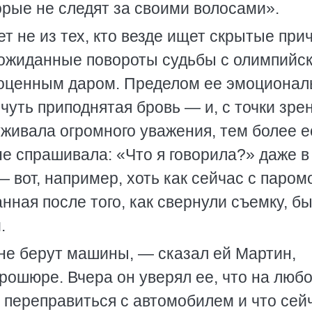
торые не следят за своими волосами».
ет не из тех, кто везде ищет скрытые при
еожиданные повороты судьбы с олимпийс
гоценным даром. Пределом ее эмоционал
чуть приподнятая бровь — и, с точки зре
уживала огромного уважения, тем более е
не спрашивала: «Что я говорила?» даже в
 вот, например, хоть как сейчас с паром
нная после того, как свернули съемку, б
.
 не берут машины, — сказал ей Мартин,
ошюре. Вчера он уверял ее, что на люб
 переправиться с автомобилем и что сей