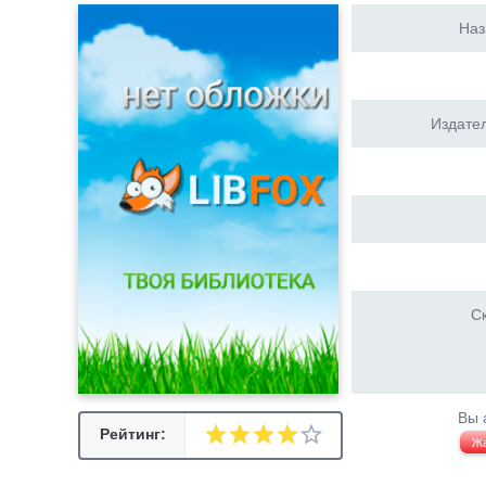
Наз
Издател
Ск
Вы 
Рейтинг:
Ж