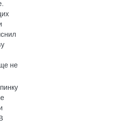
е.
щих
и
яснил
зу
еще не
спинку
Ее
и
В