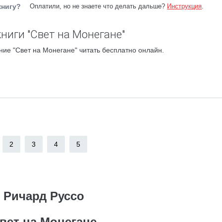
книгу?
Оплатили, но не знаете что делать дальше?
Инструкция
.
ниги "Свет на Монегане"
ие "Свет на Монегане" читать бесплатно онлайн.
2
3
4
5
Ричард Руссо
вет на Монегане