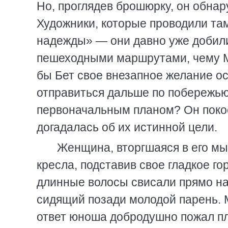
Но, проглядев брошюрку, он обнару
Художники, которые проводили там
надежды» — они давно уже добили
пешеходными маршрутами, чему Ма
бы Бет свое внезапное желание ос
отправиться дальше по побережью 
первоначальным планом? Он покос
догадалась об их истинной цели.
Женщина, вторгшаяся в его мыс
кресла, подставив свое гладкое г
длинные волосы свисали прямо на
сидящий позади молодой парень. М
ответ юноша добродушно пожал пл