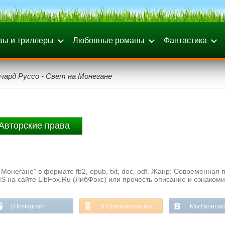
вы и триллеры
Любовные романы
Фантастика
чард Руссо - Свет на Монегане
Авторские права
Монегане" в формате fb2, epub, txt, doc, pdf. Жанр: Современная п
S на сайте LibFox.Ru (ЛибФокс) или прочесть описание и ознакоми
В Instagram
В Одноклассниках
Мы Вконтак