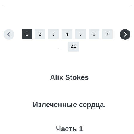
1
2
3
4
5
6
7
...
44
Alix Stokes
Излеченные сердца.
Часть 1