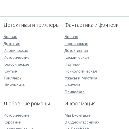
Детективы и триллеры
Фантастика и фэнтези
Боевик
Боевая
Детектив
Героическая
Иронические
Детективная
Исторические
Космическая
Классические
Научная
Крутые
Психологическая
Триллеры
Ужасы и Мистика
Шпионские
Фэнтези
Эпическая
Любовные романы
Информация
Исторические
Мы Вконтакте
Короткие
В Одноклассниках