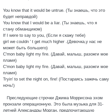
You know that it would be untrue. (Ты знаешь, что это
будет неправдой)
You know that I would be a liar. (Ты знаешь, что я
стану обманщиком)
If I were to say to you, (Если я скажу тебе)
girl we couldn ' t get much higher .(Девочка,у нас не
может быть большего)
C'mon baby light my fire. (Давай, малыш, разожги мое
пламя)
C'mon baby light my fire. (Давай, малыш, разожги мое
пламя)
Tryin' to set the night on, fire! (Постараясь зажечь саму
ночь!)
Преследующие строчки Джима Моррисона эхом
пронзали операционную. Это была музыка для 31-
летней Александры Морган, предпочитающую