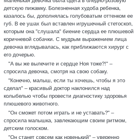
Маленькая девочка была одета в бледно-розовую
детскую пижамку. Болезненная худоба ребенка,
казалось бы, дополнялась голубоватым оттенком ее
губ. В ее ушах был вставлен игрушечный стетоскоп,
которым она "слушала" биение сердца ее плюшевой
коричневой собачки. С мудрым выражением лица
девочка вглядывалась, как приближаются хирург с
его дочерью.
"А вы же вылечите и сердце Ноя тоже?!" –
спросила девочка, смотря на свою собаку.
"Конечно, малыш, если ты хочешь, чтобы я это
сделал" – красивый доктор наклонился над
колыбелью чтобы провести диагностику здоровья
плюшевого животного.
"Он сможет потом играть и не уставать?" –
спросила малышка, завлекающим своим ритмом,
детским голоском.
"Он станет совсем как новенький" – уверенно