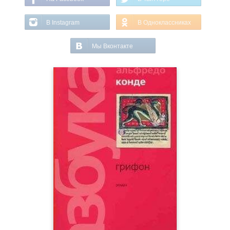
В Instagram
В Одноклассниках
Мы Вконтакте