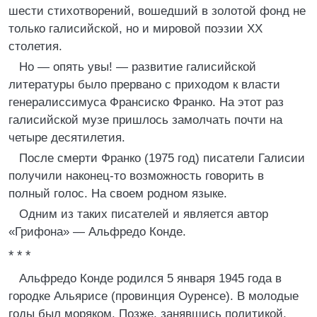
шести стихотворений, вошедший в золотой фонд не
только галисийской, но и мировой поэзии XX
столетия.
Но — опять увы! — развитие галисийской
литературы было прервано с приходом к власти
генералиссимуса Франсиско Франко. На этот раз
галисийской музе пришлось замолчать почти на
четыре десятилетия.
После смерти Франко (1975 год) писатели Галисии
получили наконец-то возможность говорить в
полный голос. На своем родном языке.
Одним из таких писателей и является автор
«Грифона» — Альфредо Конде.
* * *
Альфредо Конде родился 5 января 1945 года в
городке Альярисе (провинция Оуренсе). В молодые
годы был моряком. Позже, занявшись политикой,