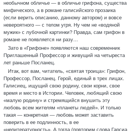
необычном обличье — в обличье грифона, существа
мифического, а в романе галисийского прозаика
(если верить описанию, данному автором) и вовсе
невероятного — с телом угря. Ну чем не «водяной
мужик» с лубочной картинки? Правда, сам грифон в
романе не появляется ни разу…
Зато в «Грифоне» появляются наш современник
Приглашенный Профессор и живущий на четыреста
лет раньше Посланец.
Итак, вот вам, читатель, «святая троица»: Грифон,
Профессор, Посланец. Герой, единый в трех лицах.
Галисиец, ищущий свою родину, свои корни, свое
время и место в Истории. Человек, любящий свою
«малую родину» и стремящийся внушить эту
любовь всем жителям «планеты людей». И только
такая — конкретная — любовь может заставить
поверить в ее подлинность, в ее
«нелитературность». А тогда (повторим слова Гарсиа