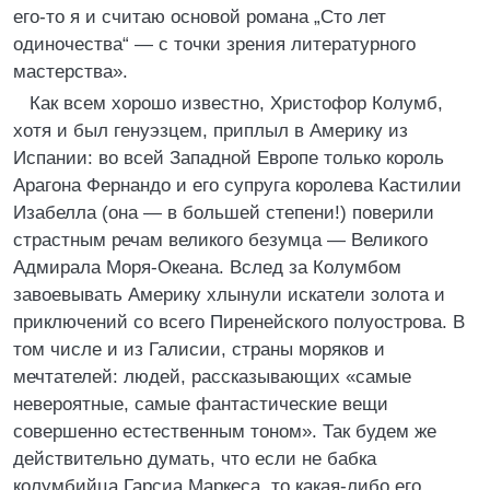
его-то я и считаю основой романа „Сто лет
одиночества“ — с точки зрения литературного
мастерства».
Как всем хорошо известно, Христофор Колумб,
хотя и был генуэзцем, приплыл в Америку из
Испании: во всей Западной Европе только король
Арагона Фернандо и его супруга королева Кастилии
Изабелла (она — в большей степени!) поверили
страстным речам великого безумца — Великого
Адмирала Моря-Океана. Вслед за Колумбом
завоевывать Америку хлынули искатели золота и
приключений со всего Пиренейского полуострова. В
том числе и из Галисии, страны моряков и
мечтателей: людей, рассказывающих «самые
невероятные, самые фантастические вещи
совершенно естественным тоном». Так будем же
действительно думать, что если не бабка
колумбийца Гарсиа Маркеса, то какая-либо его