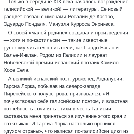
Только в середине XIX века началось возрождение
галисийской — великой! — литературы. Ее новый
расцвет связан с именами Росалии де Кастро,
Эдуардо Пондаля, Мануэля Курроса Энрикеса.
О своей «малой родине» создавали произведения
— хотя и по-кастильски — такие известные
русскому читателю писатели, как Пардо Басан и
Валье-Инклан. Родом из Галисии и лауреат
Нобелевской премии испанский прозаик Камило
Хосе Села.
А великий испанский поэт, уроженец Андалусии,
Гарсиа Лорка, побывав на северо-западе
Пиренейского полуострова, признавался: «Я
почувствовал себя галисийским поэтом, и властная
потребность сочинять стихи в честь Галисии
заставила меня приняться за изучение этого края и
его языка». И Гарсиа Лорка настолько проникся
«духом страны», что написал по-галисийски цикл из