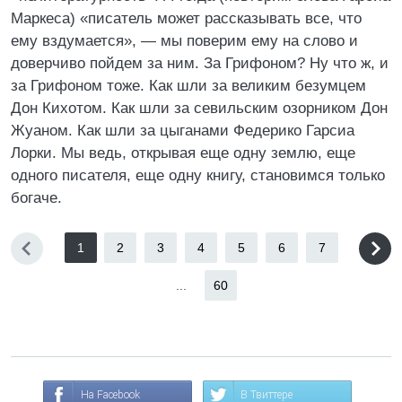
Маркеса) «писатель может рассказывать все, что
ему вздумается», — мы поверим ему на слово и
доверчиво пойдем за ним. За Грифоном? Ну что ж, и
за Грифоном тоже. Как шли за великим безумцем
Дон Кихотом. Как шли за севильским озорником Дон
Жуаном. Как шли за цыганами Федерико Гарсиа
Лорки. Мы ведь, открывая еще одну землю, еще
одного писателя, еще одну книгу, становимся только
богаче.
1
2
3
4
5
6
7
...
60
На Facebook
В Твиттере