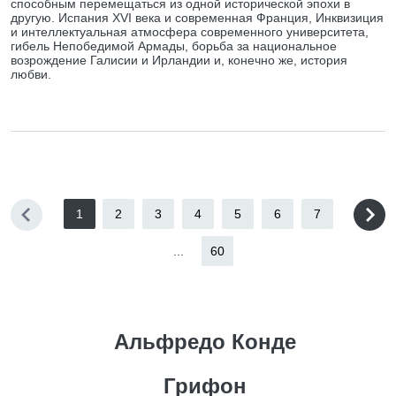
способным перемещаться из одной исторической эпохи в
другую. Испания XVI века и современная Франция, Инквизиция
и интеллектуальная атмосфера современного университета,
гибель Непобедимой Армады, борьба за национальное
возрождение Галисии и Ирландии и, конечно же, история
любви.
1
2
3
4
5
6
7
...
60
Альфредо Конде
Грифон