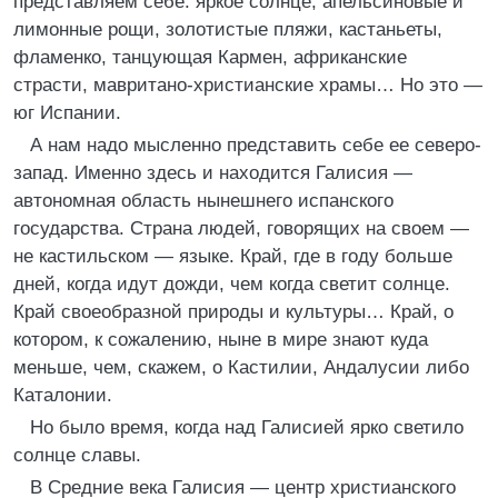
представляем себе: яркое солнце, апельсиновые и
лимонные рощи, золотистые пляжи, кастаньеты,
фламенко, танцующая Кармен, африканские
страсти, мавритано-христианские храмы… Но это —
юг Испании.
А нам надо мысленно представить себе ее северо-
запад. Именно здесь и находится Галисия —
автономная область нынешнего испанского
государства. Страна людей, говорящих на своем —
не кастильском — языке. Край, где в году больше
дней, когда идут дожди, чем когда светит солнце.
Край своеобразной природы и культуры… Край, о
котором, к сожалению, ныне в мире знают куда
меньше, чем, скажем, о Кастилии, Андалусии либо
Каталонии.
Но было время, когда над Галисией ярко светило
солнце славы.
В Средние века Галисия — центр христианского