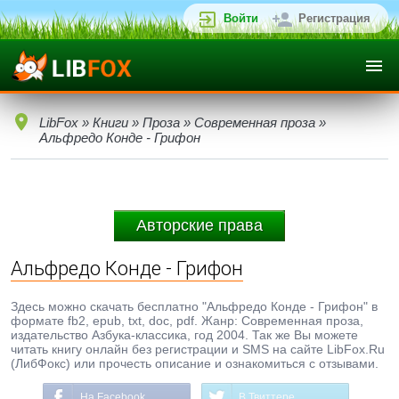
Войти
Регистрация
LibFox
»
Книги
»
Проза
»
Современная проза
»
Альфредо Конде - Грифон
Авторские права
Альфредо Конде - Грифон
Здесь можно скачать бесплатно "Альфредо Конде - Грифон" в
формате fb2, epub, txt, doc, pdf. Жанр: Современная проза,
издательство Азбука-классика, год 2004. Так же Вы можете
читать книгу онлайн без регистрации и SMS на сайте LibFox.Ru
(ЛибФокс) или прочесть описание и ознакомиться с отзывами.
На Facebook
В Твиттере