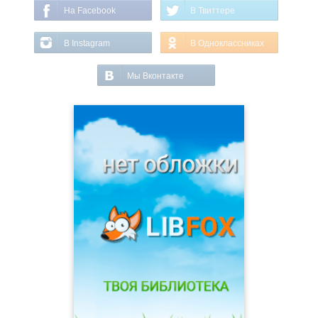
На Facebook
В Твиттере
В Instagram
В Одноклассниках
Мы Вконтакте