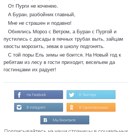
От Пурги не коченею.
А Буран, разбойник главный,
Мне не страшен и подавно!
Обнялись Мороз с Ветром, а Буран с Пургой и
пустились с досады в печных трубах выть, зайцам
хвосты морозить, зевак в школу подгонять.
С той поры Ель зимы не боится. На Новый год к
ребятам из лесу в гости приходит, весельем да
гостинцами их радует!
На Facebook
В Твиттере
В Instagram
В Одноклассниках
Мы Вконтакте
Подписывайтесь на наши страницы в социальных