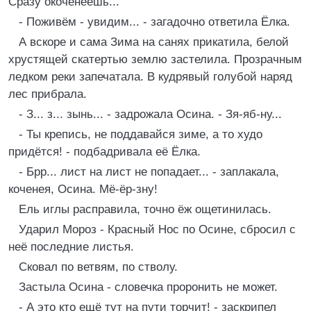
Сразу окоченеешь...
- Поживём - увидим... - загадочно ответила Ёлка.
А вскоре и сама Зима на санях прикатила, белой
хрустящей скатертью землю застелила. Прозрачным
ледком реки запечатала. В кудрявый голубой наряд
лес прибрала.
- З... з... зынь... - задрожала Осина. - Зя-яб-ну...
- Ты крепись, не поддавайся зиме, а то худо
придётся! - подбадривала её Ёлка.
- Брр... лист на лист не попадает... - заплакала,
коченея, Осина. Мё-ёр-зну!
Ель иглы расправила, точно ёж ощетинилась.
Ударил Мороз - Красный Нос по Осине, сбросил с
неё последние листья.
Сковал по ветвям, по стволу.
Застыла Осина - словечка проронить не может.
- А это кто ещё тут на пути торчит! - заскрипел