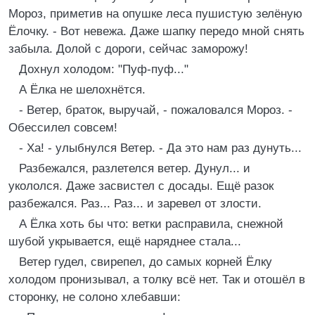
Мороз, приметив на опушке леса пушистую зелёную
Ёлочку. - Вот невежа. Даже шапку передо мной снять
забыла. Долой с дороги, сейчас заморожу!
Дохнул холодом: "Пуф-пуф..."
А Ёлка не шелохнётся.
- Ветер, браток, выручай, - пожаловался Мороз. -
Обессилел совсем!
- Ха! - улыбнулся Ветер. - Да это нам раз дунуть...
Разбежался, разлетелся ветер. Дунул... и
укололся. Даже засвистел с досады. Ещё разок
разбежался. Раз... Раз... и заревел от злости.
А Ёлка хоть бы что: ветки расправила, снежной
шубой укрывается, ещё наряднее стала...
Ветер гудел, свирепел, до самых корней Ёлку
холодом пронизывал, а толку всё нет. Так и отошёл в
сторонку, не солоно хлебавши: