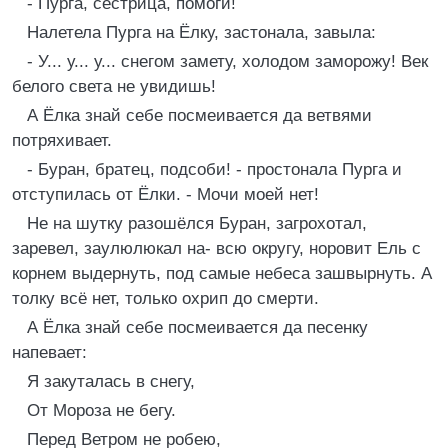
- Пурга, сестрица, помоги!
Налетела Пурга на Ёлку, застонала, завыла:
- У... у... у... снегом замету, холодом заморожу! Век
белого света не увидишь!
А Ёлка знай себе посмеивается да ветвями
потряхивает.
- Буран, братец, подсоби! - простонала Пурга и
отступилась от Ёлки. - Мочи моей нет!
Не на шутку разошёлся Буран, загрохотал,
заревел, заулюлюкал на- всю округу, норовит Ель с
корнем выдернуть, под самые небеса зашвырнуть. А
толку всё нет, только охрип до смерти.
А Ёлка знай себе посмеивается да песенку
напевает:
Я закуталась в снегу,
От Мороза не бегу.
Перед Ветром не робею,