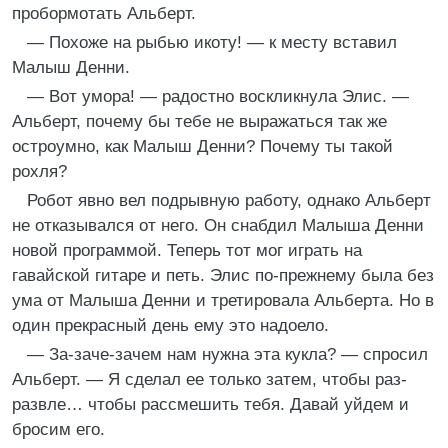
пробормотать Альберт.
— Похоже на рыбью икоту! — к месту вставил
Малыш Денни.
— Вот умора! — радостно воскликнула Элис. —
Альберт, почему бы тебе не выражаться так же
остроумно, как Малыш Денни? Почему ты такой
рохля?
Робот явно вел подрывную работу, однако Альберт
не отказывался от него. Он снабдил Малыша Денни
новой программой. Теперь тот мог играть на
гавайской гитаре и петь. Элис по-прежнему была без
ума от Малыша Денни и третировала Альберта. Но в
один прекрасный день ему это надоело.
— За-заче-зачем нам нужна эта кукла? — спросил
Альберт. — Я сделал ее только затем, чтобы раз-
развле… чтобы рассмешить тебя. Давай уйдем и
бросим его.