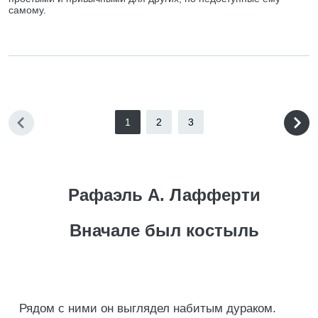
самому.
1
2
3
Рафаэль А. Лафферти
Вначале был костыль
Рядом с ними он выглядел набитым дураком.