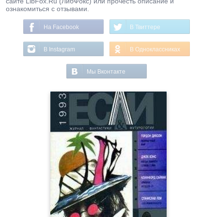
сайте LibFox.Ru (ЛибФокс) или прочесть описание и
ознакомиться с отзывами.
На Facebook
В Твиттере
В Instagram
В Одноклассниках
Мы Вконтакте