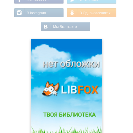
В Instagram
В Одноклассниках
Мы Вконтакте