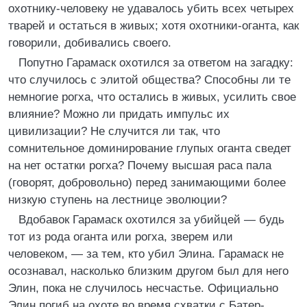
охотнику-человеку не удавалось убить всех четырех
тварей и остаться в живых; хотя охотники-оганта, как
говорили, добивались своего.
Попутно Гарамаск охотился за ответом на загадку:
что случилось с элитой общества? Способны ли те
немногие рогха, что остались в живых, усилить свое
влияние? Можно ли придать импульс их
цивилизации? Не случится ли так, что
сомнительное доминирование глупых оганта сведет
на нет остатки рогха? Почему высшая раса пала
(говорят, добровольно) перед занимающими более
низкую ступень на лестнице эволюции?
Вдобавок Гарамаск охотился за убийцей — будь
тот из рода оганта или рогха, зверем или
человеком, — за тем, кто убил Элина. Гарамаск не
осознавал, насколько близким другом был для него
Элин, пока не случилось несчастье. Официально
Элин погиб на охоте во время схватки с Батер-