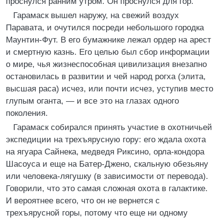
проснулся ранним утром. Он проснулся для гор.
Гарамаск вышел наружу, на свежий воздух
Паравата, и очутился посреди небольшого городка
Маунтин-Фут. В его бумажнике лежал ордер на арест
и смертную казнь. Его целью был сбор информации
о мире, чья жизнеспособная цивилизация внезапно
остановилась в развитии и чей народ рогха (элита,
высшая раса) исчез, или почти исчез, уступив место
глупым оганта, — и все это на глазах одного
поколения.
Гарамаск собирался принять участие в охотничьей
экспедиции на трехъярусную гору: его ждала охота
на ягуара Сайнека, медведя Риксино, орла-кондора
Шасоуса и еще на Батер-Джено, скальную обезьяну
или человека-лягушку (в зависимости от перевода).
Говорили, что это самая сложная охота в галактике.
И вероятнее всего, что он не вернется с
трехъярусной горы, потому что еще ни одному