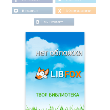
В Instagram
В Одноклассниках
Мы Вконтакте