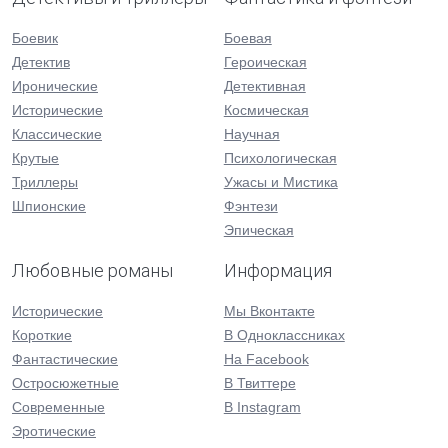
Боевик
Боевая
Детектив
Героическая
Иронические
Детективная
Исторические
Космическая
Классические
Научная
Крутые
Психологическая
Триллеры
Ужасы и Мистика
Шпионские
Фэнтези
Эпическая
Любовные романы
Информация
Исторические
Мы Вконтакте
Короткие
В Одноклассниках
Фантастические
На Facebook
Остросюжетные
В Твиттере
Современные
В Instagram
Эротические