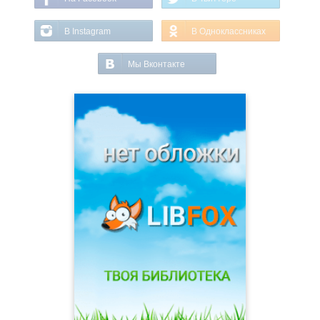
В Instagram
В Одноклассниках
Мы Вконтакте