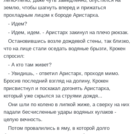
легко-легко, даже чуть замедленно, опустился на
землю, чтобы шагнуть вперед и прижаться
прохладным лицом к бороде Аристарха.
- Идем?
- Идем, идем. - Аристарх закинул на плечо рюкзак.
Остановившись возле дождевой стены, так близко,
что на лице стали оседать водяные брызги, Крокен
спросил:
- А кто там живет?
- Увидишь, - ответил Аристарх, проходя мимо.
Бросив последний взгляд на долину, Крокен
присвистнул и поскакал догонять Аристарха,
который уже скрылся за струями дождя...
Они шли по колено в липкой жиже, а сверху на них
падали бесчисленные удары водяных кулаков -
целую вечность.
Потом провалились в яму, в которой долго