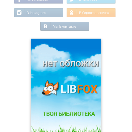
В Instagram
В Одноклассниках
Мы Вконтакте