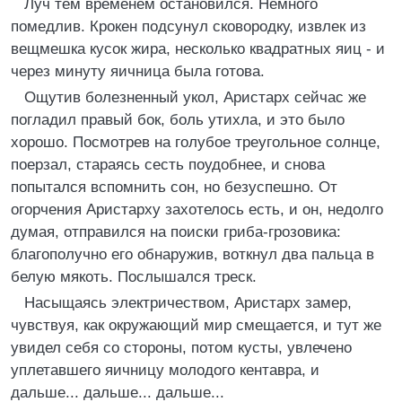
Луч тем временем остановился. Немного
помедлив. Крокен подсунул сковородку, извлек из
вещмешка кусок жира, несколько квадратных яиц - и
через минуту яичница была готова.
Ощутив болезненный укол, Аристарх сейчас же
погладил правый бок, боль утихла, и это было
хорошо. Посмотрев на голубое треугольное солнце,
поерзал, стараясь сесть поудобнее, и снова
попытался вспомнить сон, но безуспешно. От
огорчения Аристарху захотелось есть, и он, недолго
думая, отправился на поиски гриба-грозовика:
благополучно его обнаружив, воткнул два пальца в
белую мякоть. Послышался треск.
Насыщаясь электричеством, Аристарх замер,
чувствуя, как окружающий мир смещается, и тут же
увидел себя со стороны, потом кусты, увлечено
уплетавшего яичницу молодого кентавра, и
дальше... дальше... дальше...