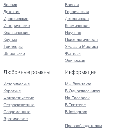
Боевик
Боевая
Детектив
Героическая
Иронические
Детективная
Исторические
Космическая
Классические
Научная
Крутые
Психологическая
Триллеры
Ужасы и Мистика
Шпионские
Фэнтези
Эпическая
Любовные романы
Информация
Исторические
Мы Вконтакте
Короткие
В Одноклассниках
Фантастические
На Facebook
Остросюжетные
В Твиттере
Современные
В Instagram
Эротические
Правообладателям