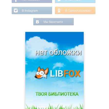
В Instagram
В Одноклассниках
Мы Вконтакте