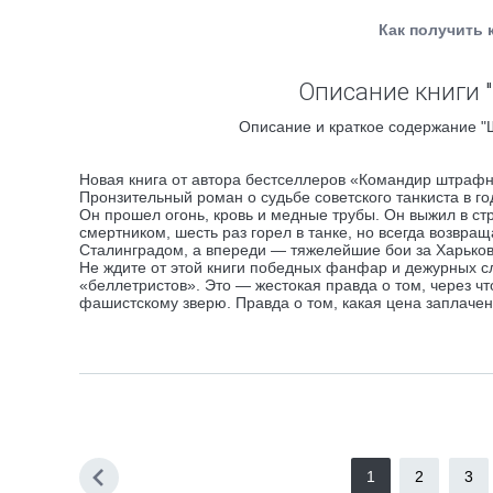
Как получить 
Описание книги 
Описание и краткое содержание "Ш
Новая книга от автора бестселлеров «Командир штрафн
Пронзительный роман о судьбе советского танкиста в г
Он прошел огонь, кровь и медные трубы. Он выжил в с
смертником, шесть раз горел в танке, но всегда возвра
Сталинградом, а впереди — тяжелейшие бои за Харьков,
Не ждите от этой книги победных фанфар и дежурных с
«беллетристов». Это — жестокая правда о том, через 
фашистскому зверю. Правда о том, какая цена заплачен
1
2
3