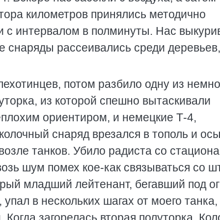
утора километров принялись методично
и с интервалом в полминуты. Нас выкури
е снаряды рассеивались среди деревьев,
пехотинцев, потом разбило одну из немно
уторка, из которой спешно вытаскивали
плохим ориентиром, и немецкие Т-4,
колочный снаряд врезался в тополь и ос
возле танков. Убило радиста со стацион
возь шум помех кое-как связываться со 
трый младший лейтенант, бегавший под о
, упал в нескольких шагах от моего танка,
 Когда загорелась вторая полуторка, Кол