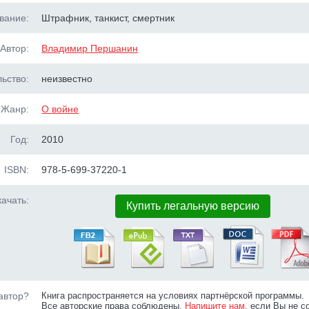
вание:
Штрафник, танкист, смертник
Автор:
Владимир Першанин
ьство:
неизвестно
Жанр:
О войне
Год:
2010
ISBN:
978-5-699-37220-1
ачать:
Купить легальную версию
автор?
Книга распространяется на условиях партнёрской программы.
Все авторские права соблюдены.
Напишите нам
, если Вы не с