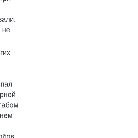
вали.
 не
гих
ыпал
арной
штабом
гнем
обов