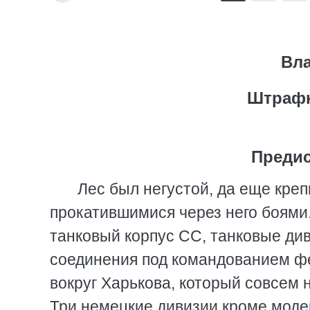
Вл
Штрафн
Предис
Лес был негустой, да еще креп
прокатившимися через него боями.
танковый корпус СС, танковые див
соединения под командованием ф
вокруг Харькова, который совсем
Три немецкие дивизии кроме моде