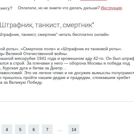
книгу?
Оплатили, но не знаете что делать дальше?
Инструкция
.
"Штрафник, танкист, смертник"
трафник, танкист, смертник" читать бесплатно онлайн.
ой роты», «Смертное поле» и «Штрафник из танковой роты».
оды Великой Отечественной войны.
трашной мясорубке 1941 года и кромешном аду 42-го. Он был штра
щался в строй. За плечами у него — оборона Москвы и победа под
 Курская дуга и битва за Днепр…
лавословий. Это не легкое чтиво и не досужие вымыслы полуграмо
что пришлось пройти нашим дедам и прадедам, сломавшим хребет
а за Великую Победу.
4
5
6
7
...
14