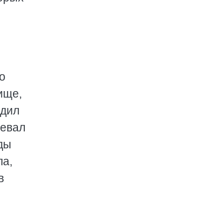
о
ище,
одил
оевал
ды
ла,
в