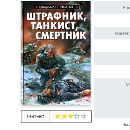
Наз
Издател
Ск
Рейтинг:
Вы 