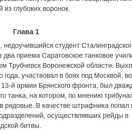
 из глубоких воронок.
Глава 1
, недоучившийся студент Сталинградског
 в два приема Саратовское танковое учил
дом Трубчевск Воронежской области. Вых
 года, участвовал в боях под Москвой, в
ы 13-й армии Брянского фронта, был дваж
го танка, на котором, по мнению трибуна
в рядовые. В качестве штрафника попал 
подразделений, осуществлявших рейды в
дской битвы.