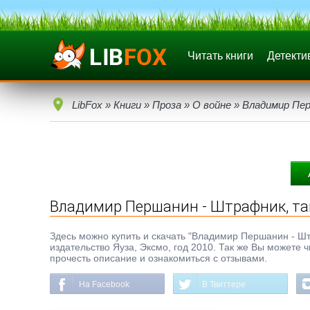
Читать книги
Детекти
LibFox
»
Книги
»
Проза
»
О войне
» Владимир Пе
Владимир Першанин - Штрафник, та
Здесь можно купить и скачать "Владимир Першанин - Штра
издательство Яуза, Эксмо, год 2010. Так же Вы можете 
прочесть описание и ознакомиться с отзывами.
На Facebook
В Твиттере