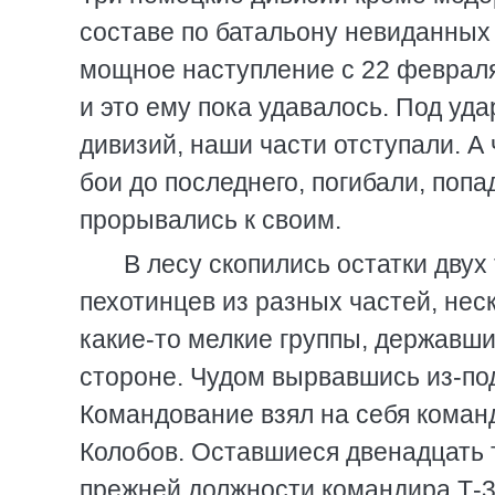
составе по батальону невиданных 
мощное наступление с 22 февраля
и это ему пока удавалось. Под у
дивизий, наши части отступали. А
бои до последнего, погибали, попа
прорывались к своим.
В лесу скопились остатки двух
пехотинцев из разных частей, нес
какие-то мелкие группы, державши
стороне. Чудом вырвавшись из-под 
Командование взял на себя коман
Колобов. Оставшиеся двенадцать т
прежней должности командира Т-34