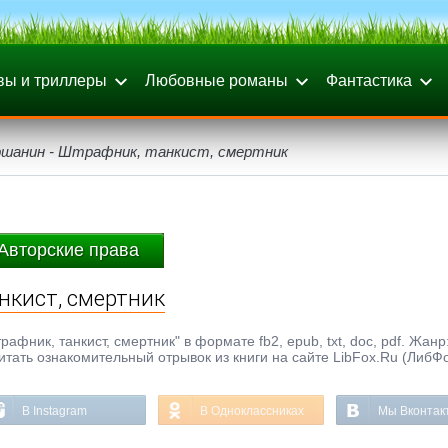
вы и триллеры
Любовные романы
Фантастика
ршанин - Штрафник, танкист, смертник
Авторские права
нкист, смертник
фник, танкист, смертник" в формате fb2, epub, txt, doc, pdf. Жанр
читать ознакомительный отрывок из книги на сайте LibFox.Ru (ЛибФ
В Instagram
В Одноклассниках
Мы Вконтак