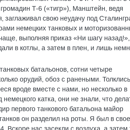
громадин Т-6 («тигр»), Манштейн, ведя
, заглаживал свою неудачу под Сталингр
дарами немецких танковых и моторизован
 чаще, выполняя приказ «Ни шагу назад!»,
дали в котлы, а затем в плен, и лишь нем
 танковых батальонов, сотни четыре
колько орудий, обоз с ранеными. Толклис
еся вроде вместе с нами, но несколько в
немецкого катка, они не знали, что дела
дир первого танкового батальона майор
анков он разделил на роты. Я был в сво
. Вскоре нас засекли с воздуха, а затем