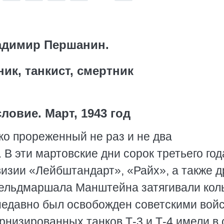
адимир Першанин.
ик, танкист, смертник
ловие. Март, 1943 год
ко прореженный не раз и не два
 В эти мартовские дни сорок третьего год
изии «Лейбштандарт», «Райх», а также д
ельдмаршала Манштейна затягивали кол
 недавно был освобожден советскими вой
рнизированных танков Т-3 и Т-4 имели в