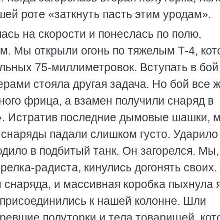
ашей роте «заткнуть пасть этим уродам».
ась на скорости и понеслась по полю,
. Мы открыли огонь по тяжелым Т-4, ко
льных 75-миллиметровок. Вступать в бой
рами стояла другая задача. Но бой все 
ного фрица, а взамен получили снаряд в
». Истратив последние дымовые шашки, 
о снаряды падали слишком густо. Ударило
одило в подбитый танк. Он загорелся. Мы,
релка-радиста, кинулись догонять своих. 
ри снаряда, и массивная коробка пыхнула 
присоединились к нашей колонне. Шли
горевшие полуторки и тела товарищей, ко