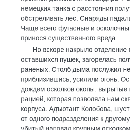
немецких танка с расстояния пол
обстреливать лес. Снаряды падал
Чаще всего фугасные и осколочны
принося существенного вреда.
Но вскоре накрыло отделение 
оставшихся пушек, загорелась пол
раненых. Столб дыма послужил не
приблизившись, усилили огонь. Ос
дождем осколков окопы, вырытые 
рацией, которая позволяла нам ск
корпуса. Адъютант Колобова, шус
от одного подразделения к другому
убитый наповал крупным осколком.