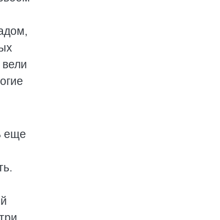
адом,
ных
 вели
ногие
ь еще
ть.
ей
 три