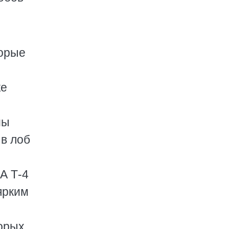
торые
же
мы
 в лоб
А Т-4
ярким
торых