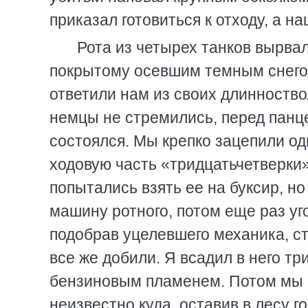
приказал готовиться к отходу, а н
Рота из четырех танков вырвал
покрытому осевшим темным снегом
ответили нам из своих длинноство
немцы не стремились, перед панце
состоялся. Мы крепко зацепили од
ходовую часть «тридцатьчетверки
попытались взять ее на буксир, н
машину ротного, потом еще раз уг
подобрав уцелевшего механика, ст
все же добили. Я всадил в него т
бензиновым пламенем. Потом мы 
неизвестно куда, оставив в лесу 