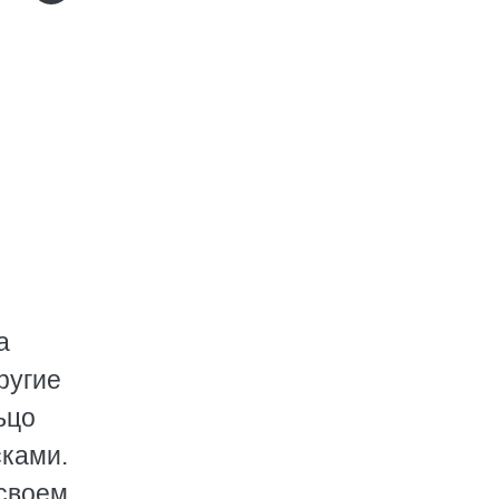
а
ругие
ьцо
сками.
 своем