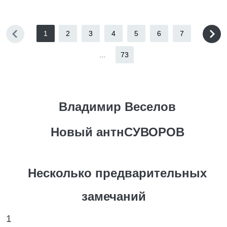
1
2
3
4
5
6
7
...
73
Владимир Веселов
Новый антнСУВОРОВ
Несколько предварительных
замечаний
1