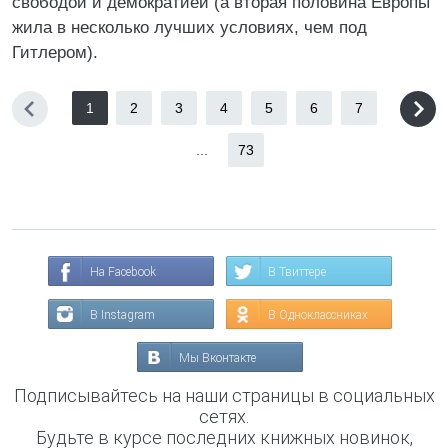
свободой и демократией (а вторая половина Европы
жила в несколько лучших условиях, чем под
Гитлером).
1
2
3
4
5
6
7
...
73
На Facebook
В Твиттере
В Instagram
В Одноклассниках
Мы Вконтакте
Подписывайтесь на наши страницы в социальных
сетях.
Будьте в курсе последних книжных новинок,