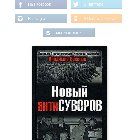
На Facebook
В Твиттере
В Instagram
В Одноклассниках
Мы Вконтакте