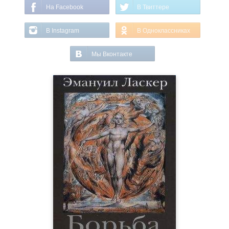
На Facebook
В Твиттере
В Instagram
В Одноклассниках
Мы Вконтакте