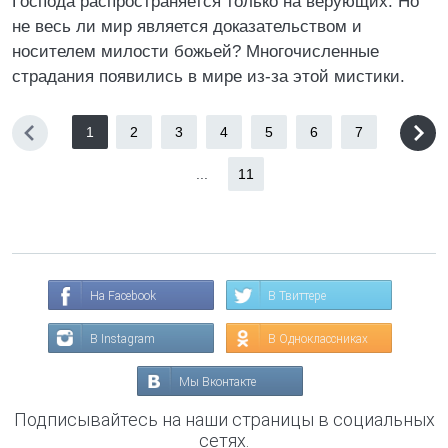
Господа распространяется только на верующих. Но
не весь ли мир является доказательством и
носителем милости божьей? Многочисленные
страдания появились в мире из-за этой мистики.
1
2
3
4
5
6
7
...
11
На Facebook
В Твиттере
В Instagram
В Одноклассниках
Мы Вконтакте
Подписывайтесь на наши страницы в социальных
сетях.