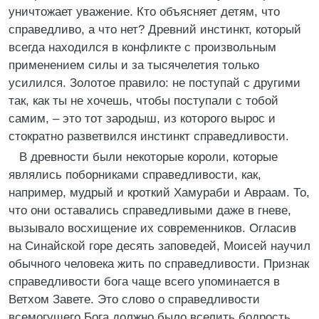
уничтожает уважение. Кто объясняет детям, что
справедливо, а что нет? Древний инстинкт, который
всегда находился в конфликте с произвольным
применением силы и за тысячелетия только
усилился. Золотое правило: не поступай с другими
так, как ты не хочешь, чтобы поступали с тобой
самим, – это тот зародыш, из которого вырос и
стократно разветвился инстинкт справедливости.
В древности были некоторые короли, которые
являлись поборниками справедливости, как,
например, мудрый и кроткий Хамураби и Авраам. То,
что они оставались справедливыми даже в гневе,
вызывало восхищение их современников. Огласив
на Синайской горе десять заповедей, Моисей научил
обычного человека жить по справедливости. Признак
справедливости бога чаще всего упоминается в
Ветхом Завете. Это слово о справедливости
всемогущего Бога должно было вселить бодрость