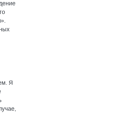
едение
то
».
нных
ем. Я
е
ь
лучае,