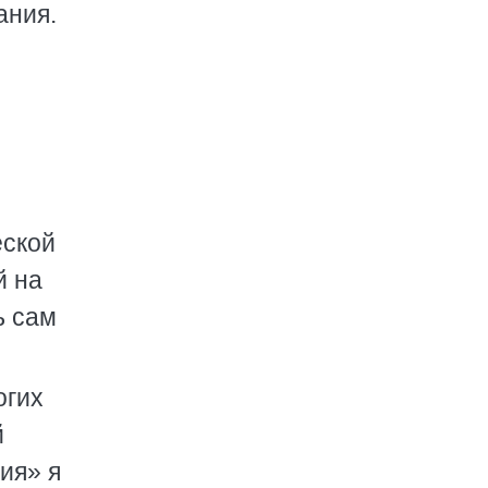
ания.
еской
й на
ь сам
огих
й
ия» я