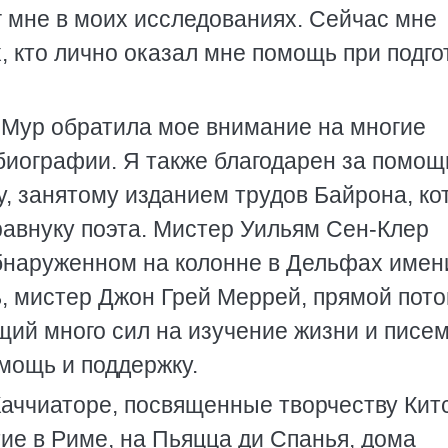
г мне в моих исследованиях. Сейчас мне
х, кто лично оказал мне помощь при подго
 Мур обратила мое внимание на многие
иографии. Я также благодарен за помощ
, занятому изданием трудов Байрона, к
равнуку поэта. Мистер Уильям Сен-Клер
бнаруженном на колонне в Дельфах имен
ь, мистер Джон Грей Меррей, прямой пот
щий много сил на изучение жизни и писе
мощь и поддержку.
аччиаторе, посвященные творчеству Кит
ие в Риме, на Пьяцца ди Спанья, дома