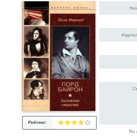
Наз
Издател
Ск
Рейтинг:
Вы 