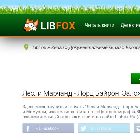
Читать книги
Детекти
LibFox
»
Книги
»
Документальные книги
»
Биогр
Лесли Марчанд - Лорд Байрон. Зало
Здесь можно купить и скачать "Лесли Марчанд - Лорд Бай
и Мемуары, издательство Литагент «Центрполиграф»a8b4
ознакомительный отрывок из книги на сайте LibFox.Ru (
На Facebook
В Твиттере