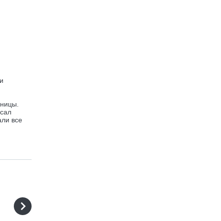
и
нницы.
исал
али все