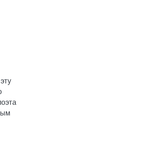
эту
о
поэта
ным