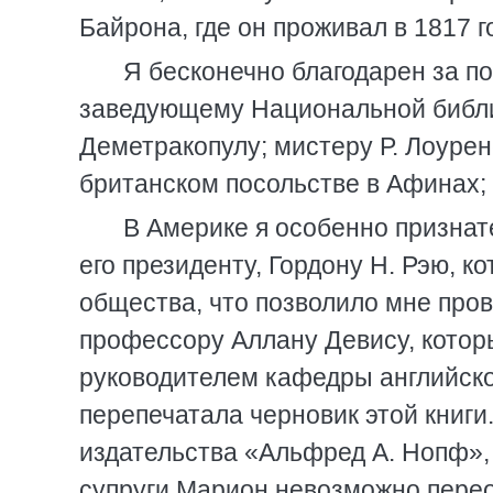
Байрона, где он проживал в 1817 г
Я бесконечно благодарен за п
заведующему Национальной библио
Деметракопулу; мистеру Р. Лоуре
британском посольстве в Афинах;
В Америке я особенно признат
его президенту, Гордону Н. Рэю, к
общества, что позволило мне про
профессору Аллану Девису, котор
руководителем кафедры английско
перепечатала черновик этой книги
издательства «Альфред А. Нопф»,
супруги Марион невозможно пере