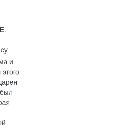
Е.
су.
ма и
 этого
дарен
 был
рая
ей