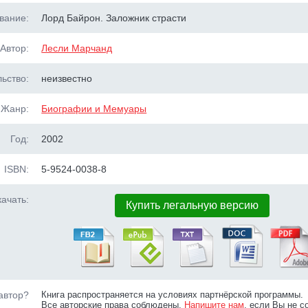
вание:
Лорд Байрон. Заложник страсти
Автор:
Лесли Марчанд
ьство:
неизвестно
Жанр:
Биографии и Мемуары
Год:
2002
ISBN:
5-9524-0038-8
ачать:
Купить легальную версию
автор?
Книга распространяется на условиях партнёрской программы.
Все авторские права соблюдены.
Напишите нам
, если Вы не с