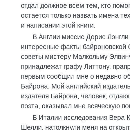
отдал должное всем тем, кто помо
остается только назвать имена те
и написании этой книги.
В Англии миссис Дорис Лэнгли
интересные факты байроновской б
советы мистеру Малкольму Элвину
принадлежат графу Литтону, прап
первым сообщил мне о недавно о
Байрона. Мой английский издател
издателя Байрона, человек, отдаю
поэта, оказывал мне всяческую по
В Италии исследования Вера К
Шелли, натолкнули меня на открыт