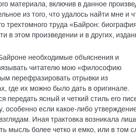
го материала, включив в данное произв
льное из того, что удалось найти мне и ч
о трехтомного труда «Байрон: биография
и в этом произведении и в других, изда
 Байроне необходимые объяснения и
авязывать читателю мою «философию
ным перефразировать отрывки из
х, где их можно было дать в оригинале.
я передать ясный и четкий стиль его пис
у, особенно если какое-либо утверждени
взглядам. Иная трактовка возникала лиш
ть мысль более четко и емко, или в том с