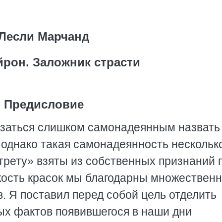
Лесли Марчанд
йрон. Заложник страсти
Предисловие
азаться слишком самонадеянным назвать 
однако такая самонадеянность нескольк
ртрету» взяты из собственных признаний 
 яркость красок мы благодарны множествен
. Я поставил перед собой цель отделить
ых фактов появившегося в наши дни