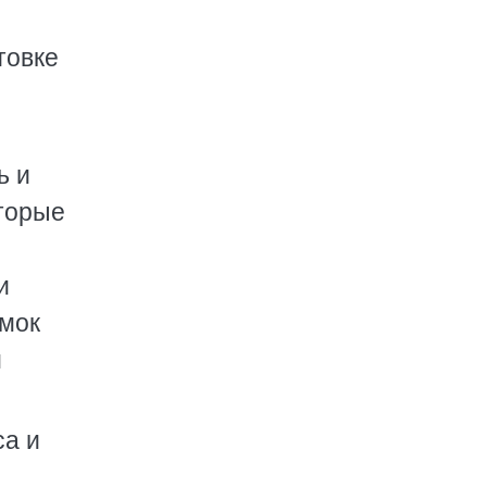
товке
ь и
оторые
и
омок
м
са и