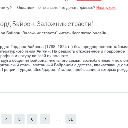
книгу?
Оплатили, но не знаете что делать дальше?
Инструкция
.
Лорд Байрон. Заложник страсти"
рд Байрон. Заложник страсти" читать бесплатно онлайн.
рджа Гордона Байрона (1788–1824 гг.) был предопределен тайным
тературного гения Англии. На редкость откровенное и подробное
рафию и натуру во всей их полноте.
круга общения Байрона, члены его семьи, возлюбленные и покло
британский стиль, впитанный Байроном с детства, впечатляюще оп
, Греции, Турции, Швейцарии, Италии, пребывание в которых рожд
4
5
6
7
...
31