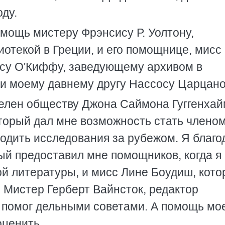
оду.
омощь мистеру Фрэнсису Р. Уолтону,
текой в Греции, и его помощнице, мисс 
нсу О'Киффу, заведующему архивом в
 и моему давнему другу Нассосу Царцано
елен обществу Джона Саймона Гуггенхай
оторый дал мне возможность стать членом
водить исследования за рубежом. Я благо
ый предоставил мне помощников, когда я
й литературы, и мисс Лине Боудиш, кото
. Мистер Герберт Вайнсток, редактор
 помог дельными советами. А помощь мо
оценить.