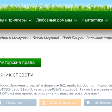
вы и триллеры
Любовные романы
Фантастика
афии и Мемуары
» Лесли Марчанд - Лорд Байрон. Заложник ст
Авторские права
жник страсти
рон. Заложник страсти" в формате fb2, epub, txt, doc, pdf. Жанр: 
39f2-3900-11e0-8c7e-ec5afce481d9, год 2002. Так же Вы можете ч
ЛибФокс) или прочесть описание и ознакомиться с отзывами.
В Instagram
В Одноклассниках
Мы Вконтак