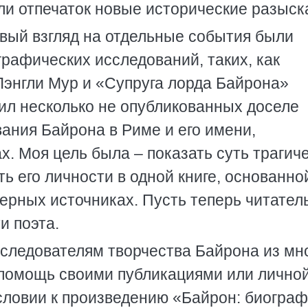
ли отпечаток новые исторические разыск
вый взгляд на отдельные события были
рафических исследований, таких, как
энгли Мур и «Супруга лорда Байрона»
ил несколько не опубликованных доселе
ания Байрона в Риме и его имени,
х. Моя цель была – показать суть трагич
ь его личности в одной книге, основанно
ерных источниках. Пусть теперь читател
и поэта.
сследователям творчества Байрона из мн
 помощь своими публикациями или лично
словии к произведению «Байрон: биограф