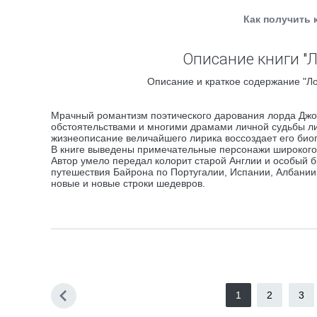
Как получить 
Описание книги "
Описание и краткое содержание "Ло
Мрачный романтизм поэтического дарования лорда Джо
обстоятельствами и многими драмами личной судьбы ли
жизнеописание величайшего лирика воссоздает его биог
В книге выведены примечательные персонажи широкого 
Автор умело передал колорит старой Англии и особый 
путешествия Байрона по Португалии, Испании, Албании
новые и новые строки шедевров.
1
2
3