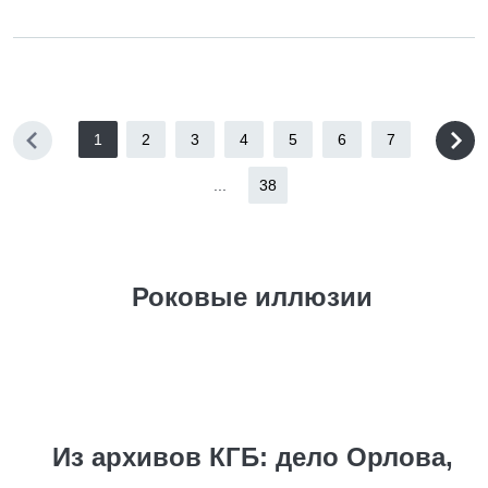
1
2
3
4
5
6
7
...
38
Роковые иллюзии
Из архивов КГБ: дело Орлова,