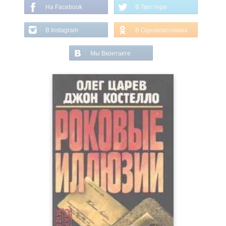
На Facebook
В Твиттере
В Instagram
В Одноклассниках
Мы Вконтакте