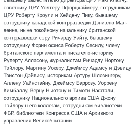
бывшему заместителю директора ЦРУ Рэю Клайну,
советнику ЦРУ Уолтеру Пфорцхаймеру, сотрудникам
ЦРУ Роберту Кроули и Хейдену Пику, бывшему
сотруднику канадской контрразведки Дэниэлю Мал-
венне, ныне покойному начальнику британской
контрразведки сэру Ричарду Уайту, бывшему
сотруднику Форин офиса Роберту Сесилу, члену
британского парламента и писателю-историку
Руперту Алласону, журналистам Ричарду Нортону
Тэйлору, Мартину Уокеру, Джеймсу Адамсу и Дэвиду
Твистон-Дэйвису, историкам Артуру Шлезингеру,
Аллену Уайнстайну, Джеймсу Баррозу, Уоррену
Кимбаллу, Верну Ньютону и Тимоти Нафтали,
сотруднику Национального архива США Джону
Тэйлору н его коллегам, сотрудникам библиотеки
ФБР, библиотеки Конгресса США и Архивного
управления Великобритании.