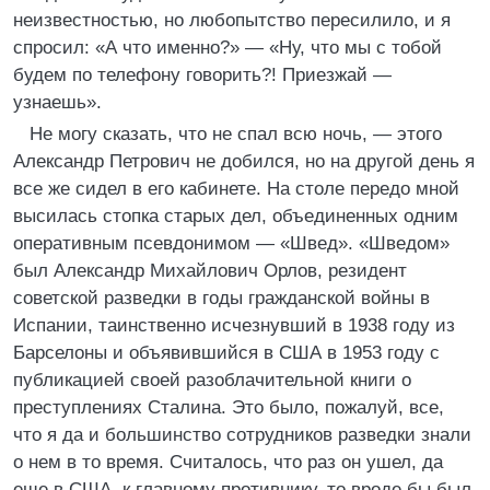
неизвестностью, но любопытство пересилило, и я
спросил: «А что именно?» — «Ну, что мы с тобой
будем по телефону говорить?! Приезжай —
узнаешь».
Не могу сказать, что не спал всю ночь, — этого
Александр Петрович не добился, но на другой день я
все же сидел в его кабинете. На столе передо мной
высилась стопка старых дел, объединенных одним
оперативным псевдонимом — «Швед». «Шведом»
был Александр Михайлович Орлов, резидент
советской разведки в годы гражданской войны в
Испании, таинственно исчезнувший в 1938 году из
Барселоны и объявившийся в США в 1953 году с
публикацией своей разоблачительной книги о
преступлениях Сталина. Это было, пожалуй, все,
что я да и большинство сотрудников разведки знали
о нем в то время. Считалось, что раз он ушел, да
еще в США, к главному противнику, то вроде бы был